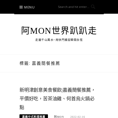
Skip
MENU
to
content
阿MON世界趴趴走
走遍千山萬水~用快門捕捉瞬間永恆
標籤:
嘉義簡餐推薦
新明津創意美食餐飲|嘉義簡餐推薦，
平價好吃，苦茶油雞、何首烏火鍋必
點
嘉義中式料理推薦
阿MON
2022-02-16