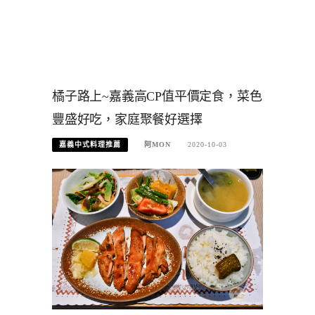
橘子路上~嘉義高CP值平價定食，菜色
豐盛好吃，家庭聚餐好選擇
嘉義中式料理推薦
阿MON
2020-10-03