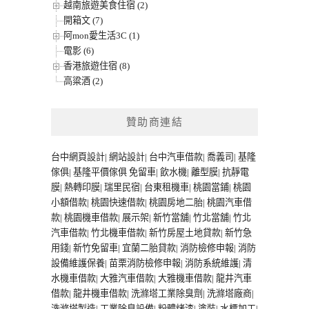
越南旅遊美食住宿 (2)
開箱文 (7)
阿mon愛生活3C (1)
電影 (6)
香港旅遊住宿 (8)
高粱酒 (2)
贊助商連結
台中網頁設計
|
網站設計
|
台中汽車借款
|
喬義司
|
基隆
傢俱
|
基隆平價傢俱
免留車
|
飲水機
|
離型膜
|
抗靜電
膜
|
熱轉印膜
|
瑞里民宿
|
台東租機車
|
桃園當鋪
|
桃園
小額借款
|
桃園快速借款
|
桃園房地二胎
|
桃園汽車借
款
|
桃園機車借款
|
展示架
|
新竹當舖
|
竹北當舖
|
竹北
汽車借款
|
竹北機車借款
|
新竹房屋土地貸款
|
新竹急
用錢
|
新竹免留車
|
宜蘭二胎貸款
|
消防檢修申報
|
消防
設備維護保養
|
苗栗消防檢修申報
|
消防系統維護
|
清
水機車借款
|
大雅汽車借款
|
大雅機車借款
|
龍井汽車
借款
|
龍井機車借款
|
洗滌塔工業除臭劑
|
洗滌塔廠商
|
洗滌塔製造
|
工業除臭設備
|
粉體烤漆
|
塗裝
|
水標加工
|