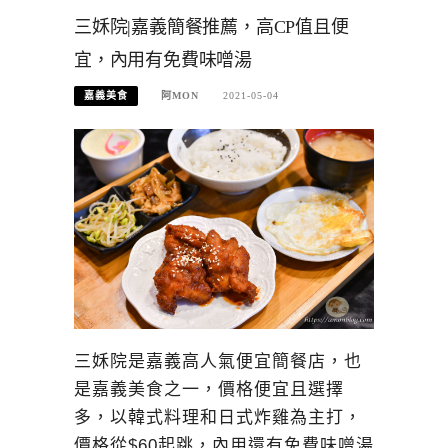
三姀院|嘉義簡餐推薦，高CP值且便
宜，內用有免費味噌湯
嘉義美食
阿MON
2021-05-04
三姀院是嘉義高人氣便宜簡餐店，也
是嘉義美食之一，價格便宜且選擇
多，以韓式料理和日式炸雞為主打，
價格從$60起跳，內用還有免費味噌湯