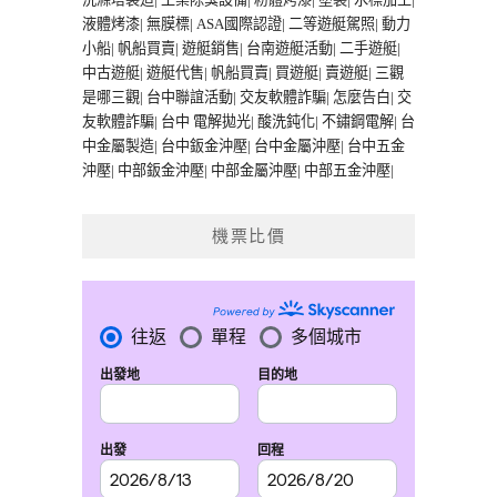
液體烤漆
|
無膜標
|
ASA國際認證
|
二等遊艇駕照
|
動力
小船
|
帆船買賣
|
遊艇銷售
|
台南遊艇活動
|
二手遊艇
|
中古遊艇
|
遊艇代售
|
帆船買賣
|
買遊艇
|
賣遊艇
|
三觀
是哪三觀
|
台中聯誼活動
|
交友軟體詐騙
|
怎麼告白
|
交
友軟體詐騙
|
台中 電解拋光
|
酸洗鈍化
|
不鏽鋼電解
|
台
中金屬製造
|
台中鈑金沖壓
|
台中金屬沖壓
|
台中五金
沖壓
|
中部鈑金沖壓
|
中部金屬沖壓
|
中部五金沖壓
|
機票比價