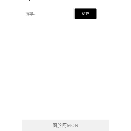
搜
尋
關
鍵
字:
關於阿MON