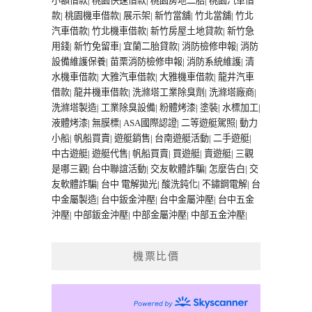
小額借款
|
桃園快速借款
|
桃園房地二胎
|
桃園汽車借
款
|
桃園機車借款
|
展示架
|
新竹當舖
|
竹北當舖
|
竹北
汽車借款
|
竹北機車借款
|
新竹房屋土地貸款
|
新竹急
用錢
|
新竹免留車
|
宜蘭二胎貸款
|
消防檢修申報
|
消防
設備維護保養
|
苗栗消防檢修申報
|
消防系統維護
|
清
水機車借款
|
大雅汽車借款
|
大雅機車借款
|
龍井汽車
借款
|
龍井機車借款
|
洗滌塔工業除臭劑
|
洗滌塔廠商
|
洗滌塔製造
|
工業除臭設備
|
粉體烤漆
|
塗裝
|
水標加工
|
液體烤漆
|
無膜標
|
ASA國際認證
|
二等遊艇駕照
|
動力
小船
|
帆船買賣
|
遊艇銷售
|
台南遊艇活動
|
二手遊艇
|
中古遊艇
|
遊艇代售
|
帆船買賣
|
買遊艇
|
賣遊艇
|
三觀
是哪三觀
|
台中聯誼活動
|
交友軟體詐騙
|
怎麼告白
|
交
友軟體詐騙
|
台中 電解拋光
|
酸洗鈍化
|
不鏽鋼電解
|
台
中金屬製造
|
台中鈑金沖壓
|
台中金屬沖壓
|
台中五金
沖壓
|
中部鈑金沖壓
|
中部金屬沖壓
|
中部五金沖壓
|
機票比價