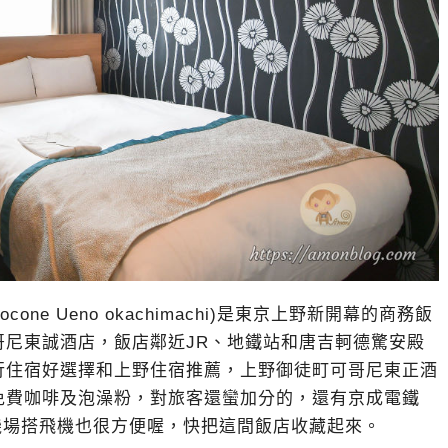
ocone Ueno okachimachi)是東京上野新開幕的商務飯
哥尼東誠酒店，飯店鄰近JR、地鐵站和唐吉軻德驚安殿
行住宿好選擇和上野住宿推薦，上野御徒町可哥尼東正酒
免費咖啡及泡澡粉，對旅客還蠻加分的，還有京成電鐵
，去機場搭飛機也很方便喔，快把這間飯店收藏起來。