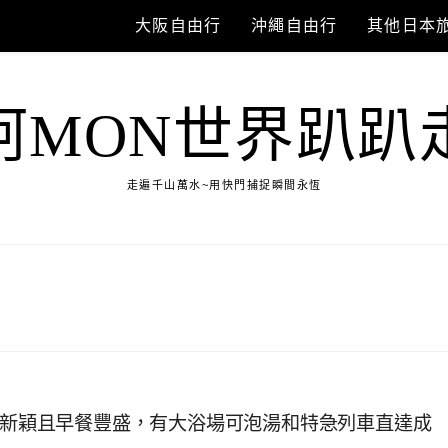
東京自由行
大阪自由行
沖繩自由行
其他日本
阿MON世界趴趴
走遍千山萬水~用快門捕捉瞬間永恆
設備新穎且早餐豐盛，有大浴場可泡湯和特急列車直達成