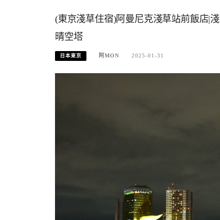
(東京淺草住宿)阿曼尼克淺草站前飯店|
晴空塔
阿MON
2025-01-31
日本東京