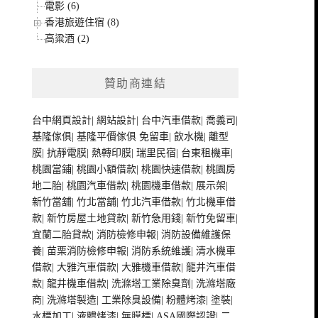
電影 (6)
香港旅遊住宿 (8)
高粱酒 (2)
贊助商連結
台中網頁設計
|
網站設計
|
台中汽車借款
|
喬義司
|
基隆傢俱
|
基隆平價傢俱
免留車
|
飲水機
|
離型
膜
|
抗靜電膜
|
熱轉印膜
|
瑞里民宿
|
台東租機車
|
桃園當鋪
|
桃園小額借款
|
桃園快速借款
|
桃園房
地二胎
|
桃園汽車借款
|
桃園機車借款
|
展示架
|
新竹當舖
|
竹北當舖
|
竹北汽車借款
|
竹北機車借
款
|
新竹房屋土地貸款
|
新竹急用錢
|
新竹免留車
|
宜蘭二胎貸款
|
消防檢修申報
|
消防設備維護保
養
|
苗栗消防檢修申報
|
消防系統維護
|
清水機車
借款
|
大雅汽車借款
|
大雅機車借款
|
龍井汽車借
款
|
龍井機車借款
|
洗滌塔工業除臭劑
|
洗滌塔廠
商
|
洗滌塔製造
|
工業除臭設備
|
粉體烤漆
|
塗裝
|
水標加工
|
液體烤漆
|
無膜標
|
ASA國際認證
|
二