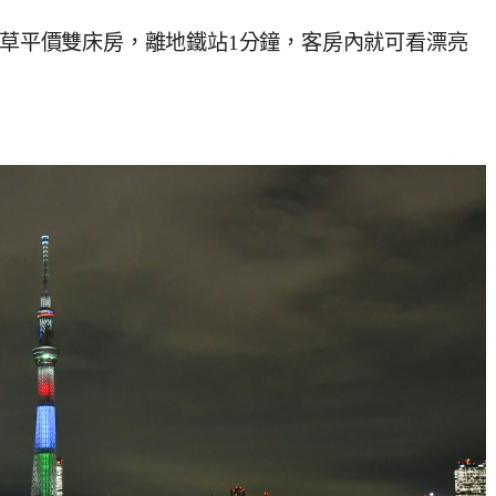
淺草平價雙床房，離地鐵站1分鐘，客房內就可看漂亮