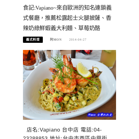
食記:Vapiano~來自歐洲的知名連鎖義
式餐廳，推薦松露起士火腿披薩、香
辣奶綠鮮蝦義大利麵、草莓奶酪
義式料理
阿MON
2014-04-27
店名:Vapiano 台中店 電話:04-
23288853 地址:台中市西區中興街