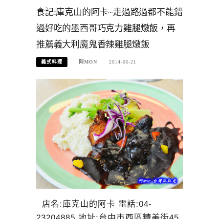
食記:庫克山的阿卡~走過路過都不能錯
過好吃的墨西哥巧克力雞腿燉飯，再
推薦義大利魔鬼香辣雞腿燉飯
義式料理
阿MON
2014-06-21
店名:庫克山的阿卡 電話:04-
23204885 地址:台中市西區精美街45