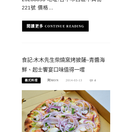
221號 價格…
CONTINUE READING
食記:木木先生柴燒窯烤披薩~青醬海
鮮、起士饗宴口味值得一嚐
義式料理
阿MON
2014-03-13
4