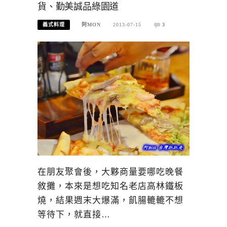
貨、勤美誠品綠園道
義式料理
阿MON
2013-07-15
3
在朋友聚會後，大夥商量要哪吃晚餐
敘攤，本來是想吃知名老店高林鐵板
燒，結果週末大爆滿，飢腸轆轆不想
等待下，就直接…