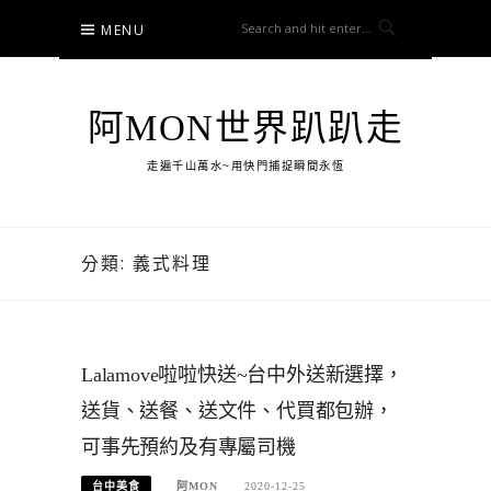
Skip
MENU
to
content
阿MON世界趴趴走
走遍千山萬水~用快門捕捉瞬間永恆
分類:
義式料理
Lalamove啦啦快送~台中外送新選擇，
送貨、送餐、送文件、代買都包辦，
可事先預約及有專屬司機
台中美食
阿MON
2020-12-25