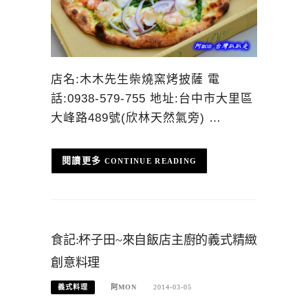
店名:木木先生柴燒窯烤披薩 電
話:0938-579-755 地址:台中市大里區
大峰路489號(欣林天然氣旁) …
CONTINUE READING
食記:杯子田~來自飯店主廚的義式精緻
創意料理
義式料理
阿MON
2014-03-05