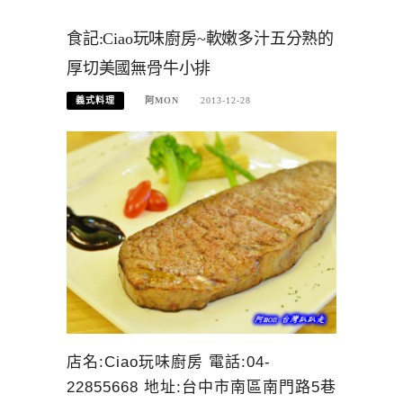
食記:Ciao玩味廚房~軟嫩多汁五分熟的
厚切美國無骨牛小排
義式料理
阿MON
2013-12-28
店名:Ciao玩味廚房 電話:04-
22855668 地址:台中市南區南門路5巷