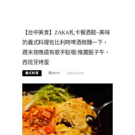
【台中美食】ZAKA札卡餐酒館~美味
的義式料理佐比利時啤酒微醺一下，
週末夜晚還有歌手駐唱!推薦骰子牛、
西班牙烤蛋
義式料理
阿MON
2014-12-01