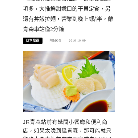
項多，大推鮮甜嫩口的干貝定食，另
還有丼飯拉麵，營業到晚上9點半，離
青森車站僅2分鐘
日本旅遊
阿MON
2016-10-09
JR青森站前有幾間小餐廳和便利商
店，如果太晚到達青森，那可能就只