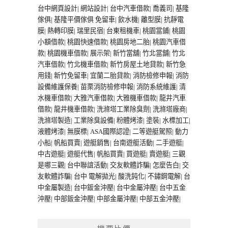
台中網頁設計
|
網站設計
|
台中汽車借款
|
喬義司
|
基隆
傢俱
|
基隆平價傢俱
免留車
|
飲水機
|
離型膜
|
抗靜電
膜
|
熱轉印膜
|
瑞里民宿
|
台東租機車
|
桃園當鋪
|
桃園
小額借款
|
桃園快速借款
|
桃園房地二胎
|
桃園汽車借
款
|
桃園機車借款
|
展示架
|
新竹當舖
|
竹北當舖
|
竹北
汽車借款
|
竹北機車借款
|
新竹房屋土地貸款
|
新竹急
用錢
|
新竹免留車
|
宜蘭二胎貸款
|
消防檢修申報
|
消防
設備維護保養
|
苗栗消防檢修申報
|
消防系統維護
|
清
水機車借款
|
大雅汽車借款
|
大雅機車借款
|
龍井汽車
借款
|
龍井機車借款
|
洗滌塔工業除臭劑
|
洗滌塔廠商
|
洗滌塔製造
|
工業除臭設備
|
粉體烤漆
|
塗裝
|
水標加工
|
液體烤漆
|
無膜標
|
ASA國際認證
|
二等遊艇駕照
|
動力
小船
|
帆船買賣
|
遊艇銷售
|
台南遊艇活動
|
二手遊艇
|
中古遊艇
|
遊艇代售
|
帆船買賣
|
買遊艇
|
賣遊艇
|
三觀
是哪三觀
|
台中聯誼活動
|
交友軟體詐騙
|
怎麼告白
|
交
友軟體詐騙
|
台中 電解拋光
|
酸洗鈍化
|
不鏽鋼電解
|
台
中金屬製造
|
台中鈑金沖壓
|
台中金屬沖壓
|
台中五金
沖壓
|
中部鈑金沖壓
|
中部金屬沖壓
|
中部五金沖壓
|