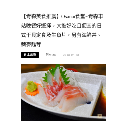
【青森美食推薦】Osanai食堂~青森車
站晚餐好選擇，大推好吃且便宜的日
式干貝定食及生魚片，另有海鮮丼、
蕎麥麵等
日本旅遊
阿MON
2018-04-28