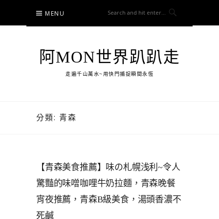
Skip
MENU
to
content
阿MON世界趴趴走
走遍千山萬水~用快門捕捉瞬間永恆
分類:
青森
【青森美食推薦】味の札幌浅利~令人
驚豔的味噌咖哩牛奶拉麵，青森晚餐
宵夜推薦，青森B級美食，湯頭香濃不
死鹹