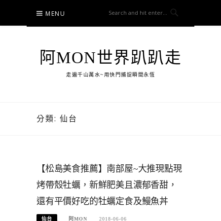
Skip
MENU
to
content
阿MON世界趴趴走
走遍千山萬水~用快門捕捉瞬間永恆
分類:
仙台
【松島美食推薦】南部屋~大推現點現
烤帶殼牡蠣，新鮮肥美且濃郁香甜，
還有平價好吃的牡蠣定食及鰻魚丼
仙台
阿MON
2018-06-06