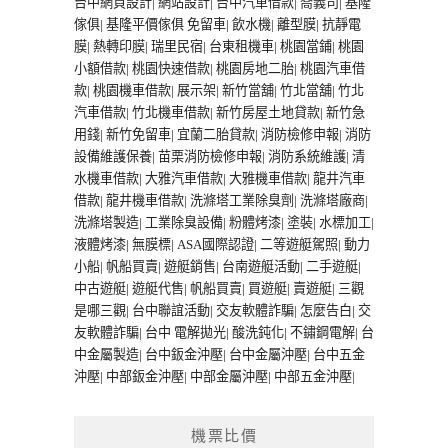
台中網頁設計
|
網站設計
|
台中汽車借款
|
喬義司
|
基隆
傢俱
|
基隆平價傢俱
免留車
|
飲水機
|
離型膜
|
抗靜電
膜
|
熱轉印膜
|
瑞里民宿
|
台東租機車
|
桃園當鋪
|
桃園
小額借款
|
桃園快速借款
|
桃園房地二胎
|
桃園汽車借
款
|
桃園機車借款
|
展示架
|
新竹當舖
|
竹北當舖
|
竹北
汽車借款
|
竹北機車借款
|
新竹房屋土地貸款
|
新竹急
用錢
|
新竹免留車
|
宜蘭二胎貸款
|
消防檢修申報
|
消防
設備維護保養
|
苗栗消防檢修申報
|
消防系統維護
|
清
水機車借款
|
大雅汽車借款
|
大雅機車借款
|
龍井汽車
借款
|
龍井機車借款
|
洗滌塔工業除臭劑
|
洗滌塔廠商
|
洗滌塔製造
|
工業除臭設備
|
粉體烤漆
|
塗裝
|
水標加工
|
液體烤漆
|
無膜標
|
ASA國際認證
|
二等遊艇駕照
|
動力
小船
|
帆船買賣
|
遊艇銷售
|
台南遊艇活動
|
二手遊艇
|
中古遊艇
|
遊艇代售
|
帆船買賣
|
買遊艇
|
賣遊艇
|
三觀
是哪三觀
|
台中聯誼活動
|
交友軟體詐騙
|
怎麼告白
|
交
友軟體詐騙
|
台中 電解拋光
|
酸洗鈍化
|
不鏽鋼電解
|
台
中金屬製造
|
台中鈑金沖壓
|
台中金屬沖壓
|
台中五金
沖壓
|
中部鈑金沖壓
|
中部金屬沖壓
|
中部五金沖壓
|
機票比價