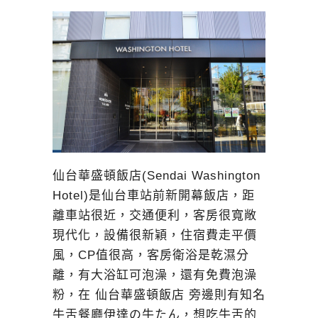
仙台華盛頓飯店(Sendai Washington
Hotel)是仙台車站前新開幕飯店，距
離車站很近，交通便利，客房很寬敞
現代化，設備很新穎，住宿費走平價
風，CP值很高，客房衛浴是乾濕分
離，有大浴缸可泡澡，還有免費泡澡
粉，在 仙台華盛頓飯店 旁邊則有知名
牛舌餐廳伊達の牛たん，想吃牛舌的