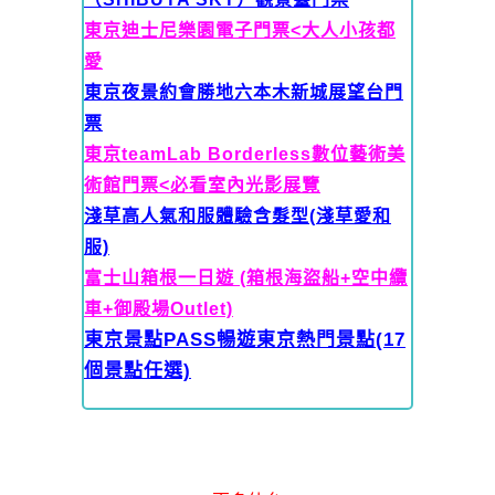
東京迪士尼樂園電子門票<大人
小孩都
愛
東京夜景約會勝地六本木新城展望台門
票
東京teamLab Borderless數位藝術美
術館門票<必看室內光影展覽
淺草高人氣和服體驗含髮型(淺草愛和
服)
富士山箱根一日遊 (箱根海盜船+空中纜
車+御殿場Outlet)
東京景點PASS暢遊東京熱門景點(17
個景點任選)