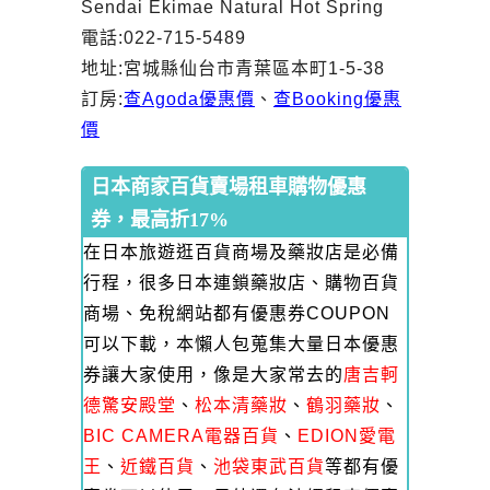
Sendai Ekimae Natural Hot Spring
電話:022-715-5489
地址:宮城縣仙台市青葉區本町1-5-38
訂房:
查Agoda優惠價
、
查Booking優惠
價
日本商家百貨賣場租車購物優惠
券，最高折17%
在日本旅遊逛百貨商場及藥妝店是必備
行程，很多日本連鎖藥妝店、購物百貨
商場、免稅網站都有優惠券COUPON
可以下載，本懶人包蒐集大量日本優惠
券讓大家使用，像是大家常去的
唐吉軻
德驚安殿堂
、
松本清藥妝
、
鶴羽藥妝
、
BIC CAMERA電器百貨
、
EDION愛電
王
、
近鐵百貨
、
池袋東武百貨
等都有優