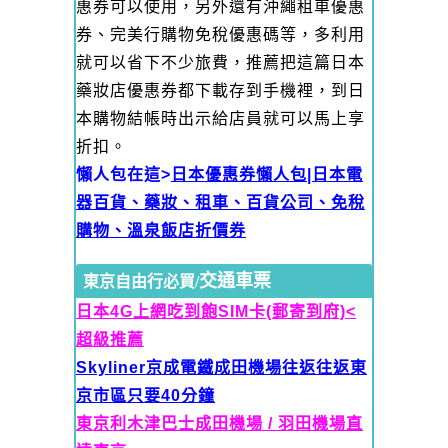
惠券可以使用，另外還有沖繩租車優惠
券、完美行購物免稅優惠碼等，多利用
就可以省下不少旅費，推薦把這篇日本
藥妝店優惠券都下載存到手機裡，到日
本購物結帳時出示給店員就可以馬上享
折扣。
懶人包在這>
日本優惠券懶人包|日本電
器百貨、藥妝、租車、百貨公司、免稅
購物、溫泉飯店折價券
交通車票
東京自由行必買/
日本4G上網吃到飽SIM卡(郵寄到府)<
超級推薦
Skyliner京成電鐵
成田機場往返往返東
京市區只要40分鐘
東京利木津巴士成田機場 / 羽田機場直