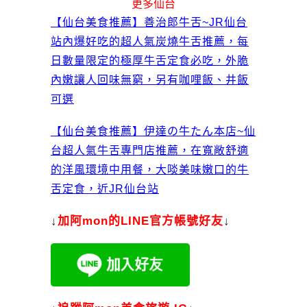
更多仙台
【仙台美食推薦】善治郎牛舌~JR仙台
站內爆好吃的超人氣炭燒牛舌推薦，每
日數量限定的極厚牛舌定食必吃，外脆
內嫩讓人回味無窮，另有咖哩飯、井飯
可選
【仙台美食推薦】伊達の牛たん本店~仙
台超人氣牛舌專門店推薦，在寬敞舒適
的洋風環境中用餐，大啖美味嫩口的牛
舌定食，近JR仙台站
↓
加
阿mon的LINE官方帳號好友
↓