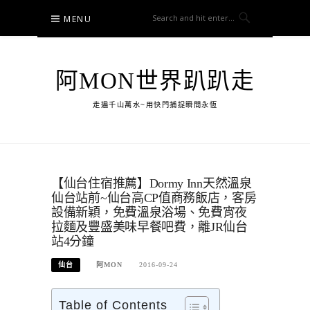
Skip
MENU
to
content
阿MON世界趴趴走
走遍千山萬水~用快門捕捉瞬間永恆
【仙台住宿推薦】Dormy Inn天然溫泉
仙台站前~仙台高CP值商務飯店，客房
設備新穎，免費溫泉浴場、免費宵夜
拉麵及豐盛美味早餐吧費，離JR仙台
站4分鐘
仙台
阿MON
2016-09-24
Table of Contents