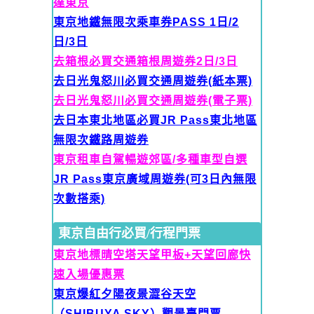
達東京
東京地鐵無限次乘車券PASS 1日/2
日/3日
去箱根必買交通箱根周遊券2日/3日
去日光鬼怒川必買交通周遊券(紙本票)
去日光鬼怒川必買交通周遊券(電子票)
去日本東北地區必買JR Pass東北地區
無限次鐵路周遊券
東京租車自駕暢遊郊區/多種車型自選
JR Pass東京廣域周遊券(可
3日內無限
次數搭乘)
東京自由行必買/行程門票
東京地標晴空塔天望甲板+天望回廊快
速入場優惠票
東京爆紅夕陽夜景澀谷天空
（SHIBUYA SKY）觀景臺門票