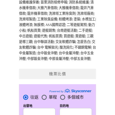
設備維護保養
|
苗栗消防檢修申報
|
消防系統維護
|
清
水機車借款
|
大雅汽車借款
|
大雅機車借款
|
龍井汽車
借款
|
龍井機車借款
|
洗滌塔工業除臭劑
|
洗滌塔廠商
|
洗滌塔製造
|
工業除臭設備
|
粉體烤漆
|
塗裝
|
水標加工
|
液體烤漆
|
無膜標
|
ASA國際認證
|
二等遊艇駕照
|
動力
小船
|
帆船買賣
|
遊艇銷售
|
台南遊艇活動
|
二手遊艇
|
中古遊艇
|
遊艇代售
|
帆船買賣
|
買遊艇
|
賣遊艇
|
三觀
是哪三觀
|
台中聯誼活動
|
交友軟體詐騙
|
怎麼告白
|
交
友軟體詐騙
|
台中 電解拋光
|
酸洗鈍化
|
不鏽鋼電解
|
台
中金屬製造
|
台中鈑金沖壓
|
台中金屬沖壓
|
台中五金
沖壓
|
中部鈑金沖壓
|
中部金屬沖壓
|
中部五金沖壓
|
機票比價