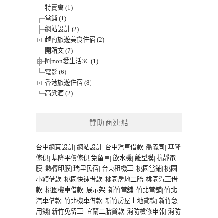
特賣會 (1)
當鋪 (1)
網站設計 (2)
越南旅遊美食住宿 (2)
開箱文 (7)
阿mon愛生活3C (1)
電影 (6)
香港旅遊住宿 (8)
高粱酒 (2)
贊助商連結
台中網頁設計
|
網站設計
|
台中汽車借款
|
喬義司
|
基隆
傢俱
|
基隆平價傢俱
免留車
|
飲水機
|
離型膜
|
抗靜電
膜
|
熱轉印膜
|
瑞里民宿
|
台東租機車
|
桃園當鋪
|
桃園
小額借款
|
桃園快速借款
|
桃園房地二胎
|
桃園汽車借
款
|
桃園機車借款
|
展示架
|
新竹當舖
|
竹北當舖
|
竹北
汽車借款
|
竹北機車借款
|
新竹房屋土地貸款
|
新竹急
用錢
|
新竹免留車
|
宜蘭二胎貸款
|
消防檢修申報
|
消防