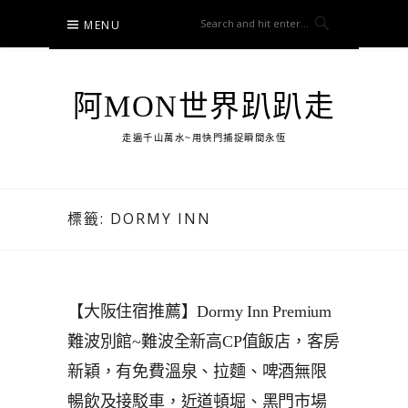
Skip
MENU
to
content
阿MON世界趴趴走
走遍千山萬水~用快門捕捉瞬間永恆
標籤:
DORMY INN
【大阪住宿推薦】Dormy Inn Premium
難波別館~難波全新高CP值飯店，客房
新穎，有免費溫泉、拉麵、啤酒無限
暢飲及接駁車，近道頓堀、黑門市場