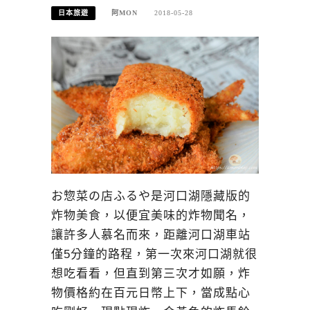
日本旅遊
阿MON
2018-05-28
お惣菜の店ふるや是河口湖隱藏版的
炸物美食，以便宜美味的炸物聞名，
讓許多人慕名而來，距離河口湖車站
僅5分鐘的路程，第一次來河口湖就很
想吃看看，但直到第三次才如願，炸
物價格約在百元日幣上下，當成點心