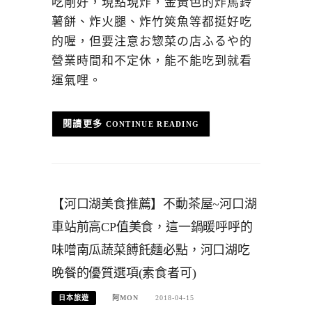
吃剛好，現點現炸，金黃色的炸馬鈴
薯餅、炸火腿、炸竹筴魚等都挺好吃
的喔，但要注意お惣菜の店ふるや的
營業時間和不定休，能不能吃到就看
運氣哩。
CONTINUE READING
【河口湖美食推薦】不動茶屋~河口湖
車站前高CP值美食，這一鍋暖呼呼的
味噌南瓜蔬菜餺飥麵必點，河口湖吃
晚餐的優質選項(素食者可)
日本旅遊
阿MON
2018-04-15