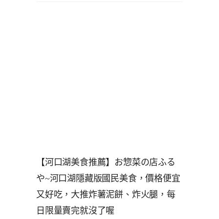
【河口湖美食推薦】お惣菜の店ふる
や~河口湖隱藏版國民美食，價格便宜
又好吃，大推炸薯泥餅、炸火腿，每
日限量賣完就沒了喔