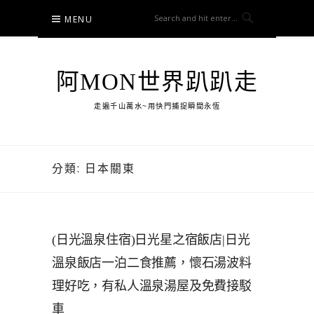
Skip
MENU
to
content
阿MON世界趴趴走
走遍千山萬水~用快門捕捉瞬間永恆
分類:
日本關東
(日光溫泉住宿)日光星之宿飯店|日光
溫泉飯店一泊二食推薦，懷石湯波料
理好吃，有私人溫泉湯屋及免費接駁
車