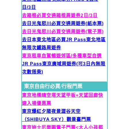
日/3日
去箱根必買交通箱根周遊券2日/3日
去日光鬼怒川必買交通周遊券(紙本票)
去日光鬼怒川必買交通周遊券(電子票)
去日本東北地區必買JR Pass東北地區
無限次鐵路周遊券
東京租車自駕暢遊郊區/多種車型自選
JR Pass東京廣域周遊券(可
3日內無限
次數搭乘)
東京自由行必買/行程門票
東京地標晴空塔天望甲板+天望回廊快
速入場優惠票
東京爆紅夕陽夜景澀谷天空
（SHIBUYA SKY）觀景臺門票
東京迪士尼樂園電子門票<大人
小孩都