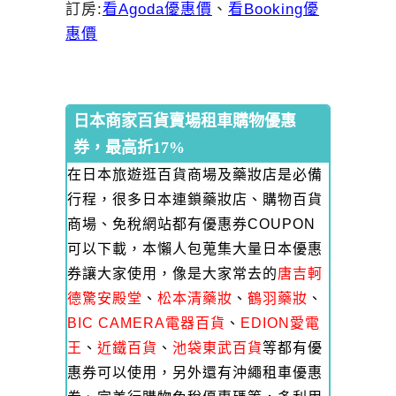
訂房:
看Agoda優惠價
、
看Booking優
惠價
日本商家百貨賣場租車購物優惠
券，最高折17%
在日本旅遊逛百貨商場及藥妝店是必備
行程，很多日本連鎖藥妝店、購物百貨
商場、免稅網站都有優惠券COUPON
可以下載，本懶人包蒐集大量日本優惠
券讓大家使用，像是大家常去的
唐吉軻
德驚安殿堂
、
松本清藥妝
、
鶴羽藥妝
、
BIC CAMERA電器百貨
、
EDION愛電
王
、
近鐵百貨
、
池袋東武百貨
等都有優
惠券可以使用，另外還有沖繩租車優惠