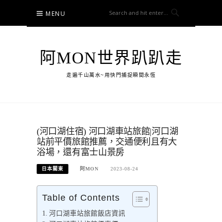
Skip
MENU
to
content
阿MON世界趴趴走
走遍千山萬水~用快門捕捉瞬間永恆
(河口湖住宿) 河口湖車站旅館|河口湖
站前平價旅館推薦，交通便利且有大
浴場，還有富士山景房
日本關東
阿MON
2023-08-24
Table of Contents
河口湖車站旅館飯店資訊