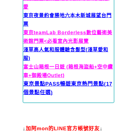
愛
東京夜景約會勝地六本木新城展望台門
票
東京teamLab Borderless數位藝術美
術館門票<必看室內光影展覽
淺草高人氣和服體驗含髮型(淺草愛和
服)
富士山箱根一日遊 (箱根海盜船+空中纜
車+御殿場Outlet)
東京景點PASS暢遊東京熱門景點(17
個景點任選)
↓
加
阿mon的LINE官方帳號好友
↓