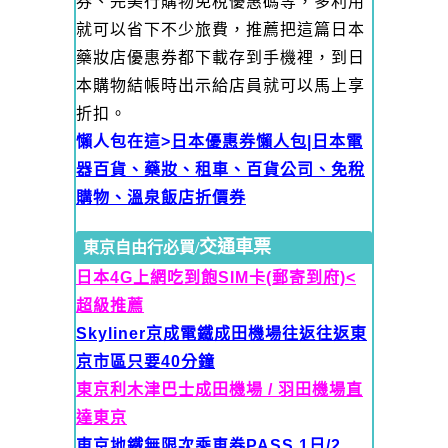
券、完美行購物免稅優惠碼等，多利用
就可以省下不少旅費，推薦把這篇日本
藥妝店優惠券都下載存到手機裡，到日
本購物結帳時出示給店員就可以馬上享
折扣。
懶人包在這>
日本優惠券懶人包|日本電
器百貨、藥妝、租車、百貨公司、免稅
購物、溫泉飯店折價券
交通車票
東京自由行必買/
日本4G上網吃到飽SIM卡(郵寄到府)<
超級推薦
Skyliner京成電鐵
成田機場往返往返東
京市區只要40分鐘
東京利木津巴士成田機場 / 羽田機場直
達東京
東京地鐵無限次乘車券PASS 1日/2