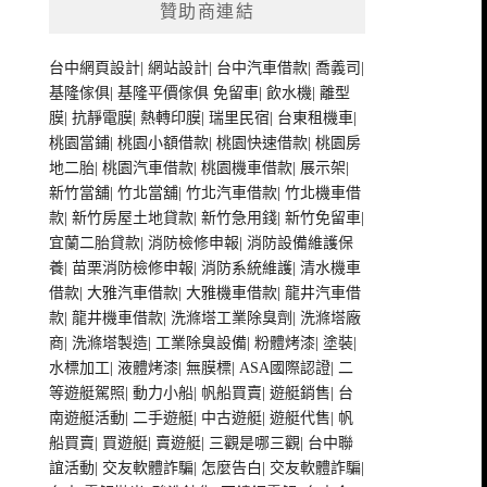
贊助商連結
台中網頁設計
|
網站設計
|
台中汽車借款
|
喬義司
|
基隆傢俱
|
基隆平價傢俱
免留車
|
飲水機
|
離型
膜
|
抗靜電膜
|
熱轉印膜
|
瑞里民宿
|
台東租機車
|
桃園當鋪
|
桃園小額借款
|
桃園快速借款
|
桃園房
地二胎
|
桃園汽車借款
|
桃園機車借款
|
展示架
|
新竹當舖
|
竹北當舖
|
竹北汽車借款
|
竹北機車借
款
|
新竹房屋土地貸款
|
新竹急用錢
|
新竹免留車
|
宜蘭二胎貸款
|
消防檢修申報
|
消防設備維護保
養
|
苗栗消防檢修申報
|
消防系統維護
|
清水機車
借款
|
大雅汽車借款
|
大雅機車借款
|
龍井汽車借
款
|
龍井機車借款
|
洗滌塔工業除臭劑
|
洗滌塔廠
商
|
洗滌塔製造
|
工業除臭設備
|
粉體烤漆
|
塗裝
|
水標加工
|
液體烤漆
|
無膜標
|
ASA國際認證
|
二
等遊艇駕照
|
動力小船
|
帆船買賣
|
遊艇銷售
|
台
南遊艇活動
|
二手遊艇
|
中古遊艇
|
遊艇代售
|
帆
船買賣
|
買遊艇
|
賣遊艇
|
三觀是哪三觀
|
台中聯
誼活動
|
交友軟體詐騙
|
怎麼告白
|
交友軟體詐騙
|