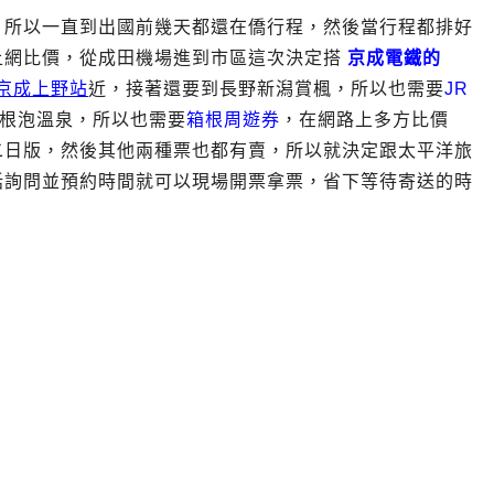
，所以一直到出國前幾天都還在僑行程，然後當行程都排好
上網比價，從成田機場進到市區這次決定搭
京成電鐵的
店京成上野站
近，接著還要到長野新潟賞楓，所以也需要
JR
根泡溫泉，所以也需要
箱根周遊券
，在網路上多方比價
二日版，然後其他兩種票也都有賣，所以就決定跟太平洋旅
話詢問並預約時間就可以現場開票拿票，省下等待寄送的時