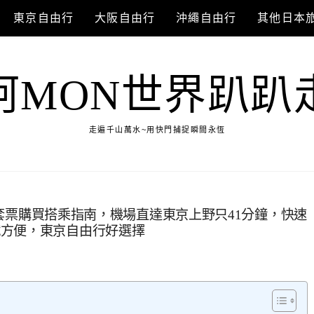
東京自由行
大阪自由行
沖繩自由行
其他日本
阿MON世界趴趴
走遍千山萬水~用快門捕捉瞬間永恆
er套票購買搭乘指南，機場直達東京上野只41分鐘，快速
鐵方便，東京自由行好選擇