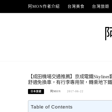
Skip
阿MON作者介紹
台灣美食
台灣旅遊
to
content
【成田機場交通推薦】京成電鐵Skylin
舒適免換車，有行李專用架，轉乘地下
阿MON
2017-06-22
日本旅遊
Table of Contents