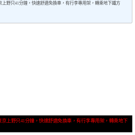
直達東京上野只41分鐘，快速舒適免換車，有行李專用架，轉乘地下鐵方
場直達東京上野只41分鐘，快速舒適免換車，有行李專用架，轉乘地下