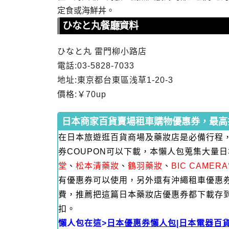
定食或海鮮丼。
ひなと丸餐廳資料
ひなと丸 雷門柳小路店
電話:03-5828-7033
地址:東京都台東區浅草1-20-3
價格:￥70up
日本商家百貨賣場租車購物優惠券，最高折
在日本旅遊逛百貨商場及藥妝店是必備行程
券COUPON可以下載，本懶人包蒐集大量
堂
、
松本清藥妝
、
鶴羽藥妝
、
BIC CAME
有優惠券可以使用，另外還有沖繩租車優惠
費，推薦把這篇日本藥妝店優惠券都下載存
扣。
懶人包在這>
日本優惠券懶人包|日本電器百