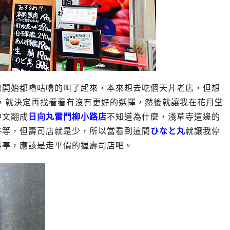
也開始都嚕咕嚕的叫了起來，本來想去吃個天丼老店，但想
多，就決定再找看看有沒有更好的選擇，然後就讓我在花月堂
中文翻成
日向丸
雷門柳小路店
不知道為什麼，淺草寺這邊的
牛等，但壽司店就是少，所以當看到這間
ひなと丸
就讓我停
料亭，應該是走平價的握壽司店吧。