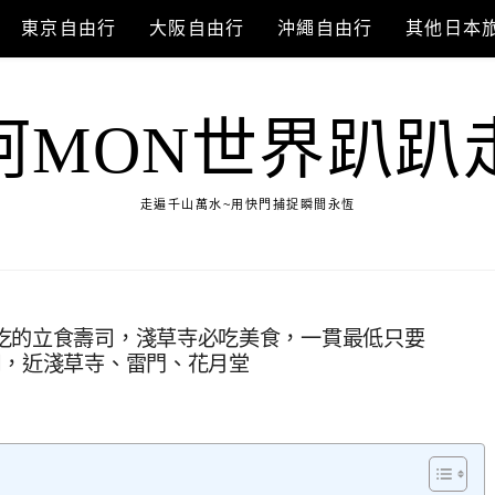
東京自由行
大阪自由行
沖繩自由行
其他日本
阿MON世界趴趴
走遍千山萬水~用快門捕捉瞬間永恆
吃的立食壽司，淺草寺必吃美食，一貫最低只要
司，近淺草寺、雷門、花月堂