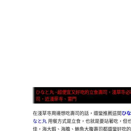
ひなと丸 ~超便宜又好吃的立食壽司，淺草寺必
司，近淺草寺、雷門
在淺草寺周邊想吃壽司的話，還蠻推薦這間
ひな
なと丸
用餐方式是立食，也就是要站著吃，但
佳，海大蝦、海膽、鮪魚大腹壽司都還蠻好吃的