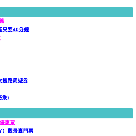
薦
只要40分鐘
京
限次鐵路周遊券
乘)
優惠票
KY）觀景臺門票