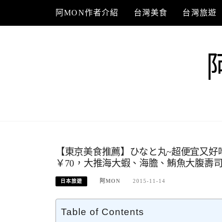
Skip
阿MON作者介紹
台灣美食
台灣旅遊
to
content
【東京美食推薦】ひなと丸~超便宜又好
￥70，大推海大蝦、海膽、鮪魚大腹壽
阿MON
2015-11-14
日本旅遊
Table of Contents