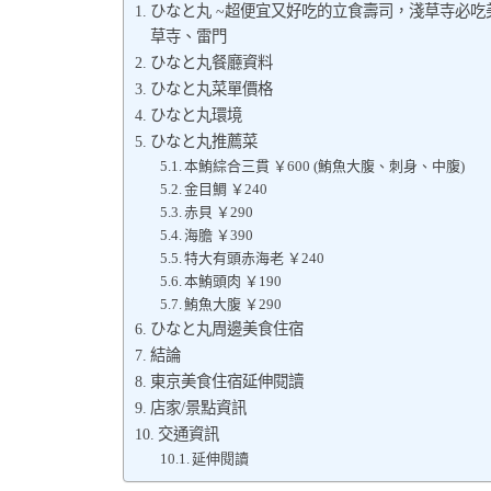
ひなと丸 ~超便宜又好吃的立食壽司，淺草寺必吃
草寺、雷門
ひなと丸餐廳資料
ひなと丸菜單價格
ひなと丸環境
ひなと丸推薦菜
本鮪綜合三貫 ￥600 (鮪魚大腹、刺身、中腹)
金目鯛 ￥240
赤貝 ￥290
海膽 ￥390
特大有頭赤海老 ￥240
本鮪頭肉 ￥190
鮪魚大腹 ￥290
ひなと丸周邊美食住宿
結論
東京美食住宿延伸閱讀
店家/景點資訊
交通資訊
延伸閱讀