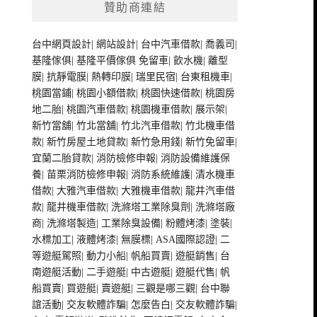
贊助商連結
台中網頁設計
|
網站設計
|
台中汽車借款
|
喬義司
|
基隆傢俱
|
基隆平價傢俱
免留車
|
飲水機
|
離型
膜
|
抗靜電膜
|
熱轉印膜
|
瑞里民宿
|
台東租機車
|
桃園當鋪
|
桃園小額借款
|
桃園快速借款
|
桃園房
地二胎
|
桃園汽車借款
|
桃園機車借款
|
展示架
|
新竹當舖
|
竹北當舖
|
竹北汽車借款
|
竹北機車借
款
|
新竹房屋土地貸款
|
新竹急用錢
|
新竹免留車
|
宜蘭二胎貸款
|
消防檢修申報
|
消防設備維護保
養
|
苗栗消防檢修申報
|
消防系統維護
|
清水機車
借款
|
大雅汽車借款
|
大雅機車借款
|
龍井汽車借
款
|
龍井機車借款
|
洗滌塔工業除臭劑
|
洗滌塔廠
商
|
洗滌塔製造
|
工業除臭設備
|
粉體烤漆
|
塗裝
|
水標加工
|
液體烤漆
|
無膜標
|
ASA國際認證
|
二
等遊艇駕照
|
動力小船
|
帆船買賣
|
遊艇銷售
|
台
南遊艇活動
|
二手遊艇
|
中古遊艇
|
遊艇代售
|
帆
船買賣
|
買遊艇
|
賣遊艇
|
三觀是哪三觀
|
台中聯
誼活動
|
交友軟體詐騙
|
怎麼告白
|
交友軟體詐騙
|