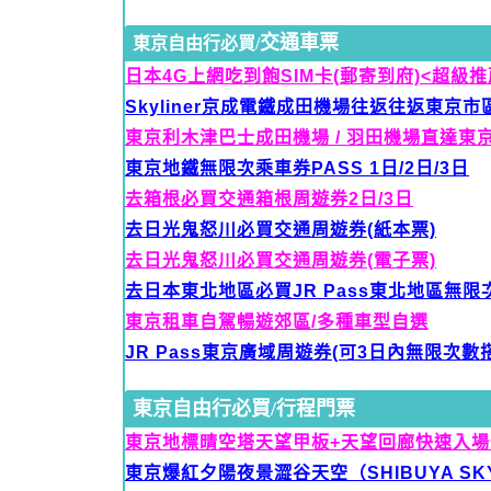
交通車票
東京自由行必買/
日本4G上網吃到飽SIM卡(郵寄到府)<超級推
Skyliner京成電鐵
成田機場往返往返東京市區
東京利木津巴士成田機場 / 羽田機場直達東
東京地鐵無限次乘車券PASS 1日/2日/3日
去箱根必買交通箱根周遊券2日/3日
去日光鬼怒川必買交通周遊券(紙本票)
去日光鬼怒川必買交通周遊券(電子票)
去日本東北地區必買JR Pass東北地區無
東京租車自駕暢遊郊區/多種車型自選
JR Pass東京廣域周遊券(可
3日內無限次數搭
東京自由行必買/行程門票
東京地標晴空塔天望甲板+天望回廊快速入場
東京爆紅夕陽夜景澀谷天空（SHIBUYA S