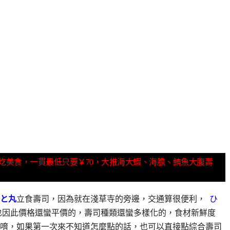
吃美食，一貫最低只要￥70，大推海大蝦、海膽、鮪魚大腹壽
と丸
立食壽司，因為就在淺草寺的旁邊，交通算很便利，
ひ
也因此價格還蠻平價的，壽司種類還蠻多樣化的，食材新鮮度
唷，如果第一次來不知道怎麼點的話，也可以直接點綜合壽司