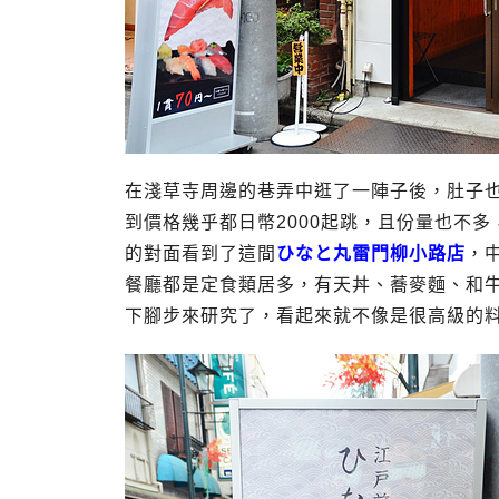
在淺草寺周邊的巷弄中逛了一陣子後，肚子
到價格幾乎都日幣2000起跳，且份量也不
的對面看到了這間
ひなと丸雷門柳小路店
，
餐廳都是定食類居多，有天丼、蕎麥麵、和
下腳步來研究了，看起來就不像是很高級的