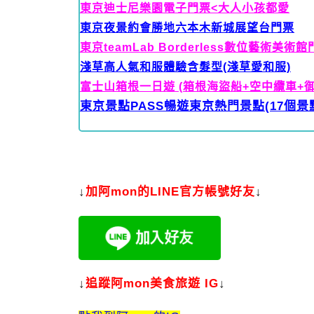
東京迪士尼樂園電子門票<大人
小孩都愛
東京夜景約會勝地六本木新城展望台門票
東京teamLab Borderless數位藝術美
淺草高人氣和服體驗含髮型(淺草愛和服)
富士山箱根一日遊 (箱根海盜船+空中纜車+御殿場
東京景點PASS暢遊東京熱門景點(17個景
↓
加
阿mon的LINE官方帳號好友
↓
↓
追蹤阿mon美食旅遊 IG
↓