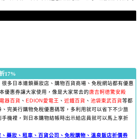
17%
，很多日本連鎖藥妝店、購物百貨商場、免稅網站都有優惠
日本優惠券讓大家使用，像是大家常去的
唐吉軻德驚安殿
RA電器百貨
、
EDION愛電王
、
近鐵百貨
、
池袋東武百貨
等都
券、完美行購物免稅優惠碼等，多利用就可以省下不少旅
到手機裡，到日本購物結帳時出示給店員就可以馬上享折
貨、藥妝、租車、百貨公司、免稅購物、溫泉飯店折價券