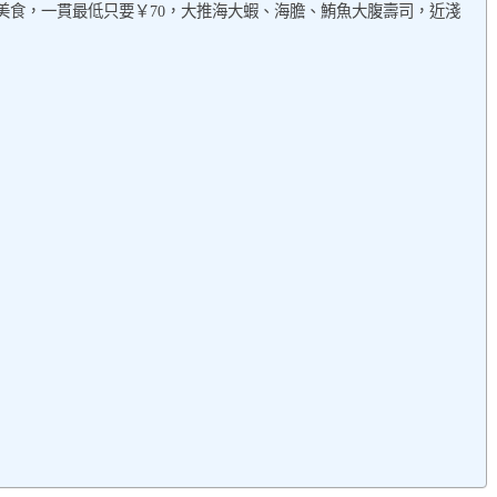
美食，一貫最低只要￥70，大推海大蝦、海膽、鮪魚大腹壽司，近淺