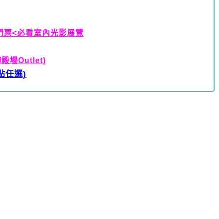
術館門票<必看室內光影展覽
Outlet)
點任選)