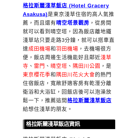
格拉斯麗淺草飯店 (Hotel Gracery
Asakusa)
是東京淺草住宿的高人氣推
薦，而且還有
晴空塔景觀房
，從房間
就可以看到晴空塔，因為飯店離地鐵
淺草站只要走路3分鐘，就可以搭車直
達
成田機場
和
羽田機場
，去機場很方
便，飯店周邊生活機能好且鄰近
淺草
寺
、
雷門
、
晴空塔
、
隅田川公園
，是
東京櫻花季
和
隅田川花火大會
的熱門
住宿飯店，寬敞舒適客房有乾溼分離
衛浴和大浴缸，回飯店後可以泡澡放
鬆一下，推薦這間
格拉斯麗淺草飯店
給想住淺草的朋友。
格拉斯麗淺草飯店資訊