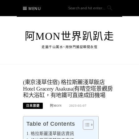
Skip
MENU
to
content
阿MON世界趴趴走
走遍千山萬水~用快門捕捉瞬間永恆
(東京淺草住宿) 格拉斯麗淺草飯店
Hotel Gracery Asakusa|有晴空塔景觀房
和大浴缸，有地鐵可直達成田機場
日本旅遊
阿MON
2023-05-07
Table of Contents
格拉斯麗淺草飯店資訊