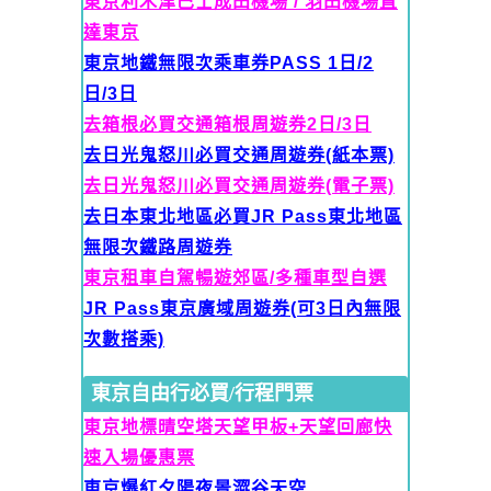
東京利木津巴士成田機場 / 羽田機場直
達東京
東京地鐵無限次乘車券PASS 1日/2
日/3日
去箱根必買交通箱根周遊券2日/3日
去日光鬼怒川必買交通周遊券(紙本票)
去日光鬼怒川必買交通周遊券(電子票)
去日本東北地區必買JR Pass東北地區
無限次鐵路周遊券
東京租車自駕暢遊郊區/多種車型自選
JR Pass東京廣域周遊券(可
3日內無限
次數搭乘)
東京自由行必買/行程門票
東京地標晴空塔天望甲板+天望回廊快
速入場優惠票
東京爆紅夕陽夜景澀谷天空