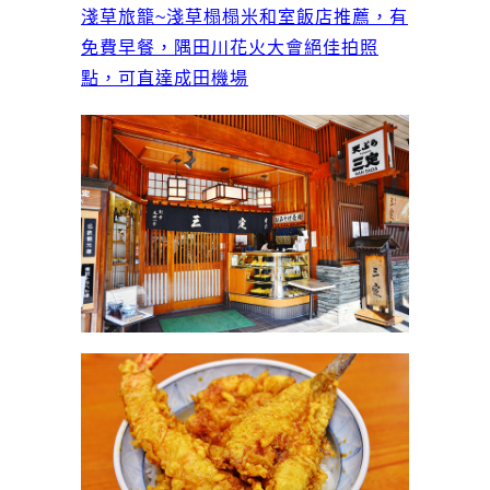
淺草旅籠~淺草榻榻米和室飯店推薦，有
免費早餐，隅田川花火大會絕佳拍照
點，可直達成田機場