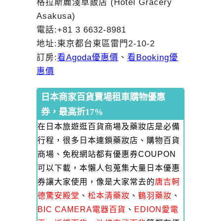
格拉斯麗淺草飯店 (Hotel Gracery
Asakusa)
電話:+81 3 6632-8981
地址:東京都台東區雷門2-10-2
訂房:
看Agoda優惠價
、
看Booking優
惠價
日本商家百貨賣場租車購物優惠
券，最高折17%
在日本旅遊逛百貨商場及藥妝店是必備
行程，很多日本連鎖藥妝店、購物百貨
商場、免稅網站都有優惠券COUPON
可以下載，本懶人包蒐集大量日本優惠
券讓大家使用，像是大家常去的
唐吉軻
德驚安殿堂
、
松本清藥妝
、
鶴羽藥妝
、
BIC CAMERA電器百貨
、
EDION愛電