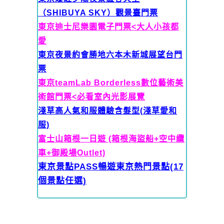
（SHIBUYA SKY）觀景臺門票
東京迪士尼樂園電子門票<大人
小孩都
愛
東京夜景約會勝地六本木新城展望台門
票
東京teamLab Borderless數位藝術美
術館門票<必看室內光影展覽
淺草高人氣和服體驗含髮型(淺草愛和
服)
富士山箱根一日遊 (箱根海盜船+空中纜
車+御殿場Outlet)
東京景點PASS暢遊東京熱門景點(17
個景點任選)