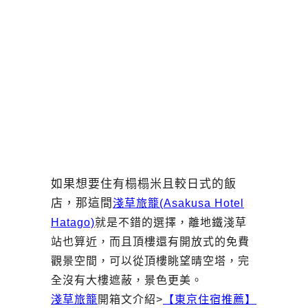
如果想要住有榻榻米且較日式的飯
店，那這間
淺草旅籠(Asakusa Hotel
Hatago)
就是不錯的選擇，離地鐵淺草
站也算近，而且頂樓還有開放式的免費
觀景空間，可以從頂樓眺望晴空塔，完
全沒有大樓遮蔽，景色更美。
淺草旅籠
開箱文介紹>
【東京住宿推薦】