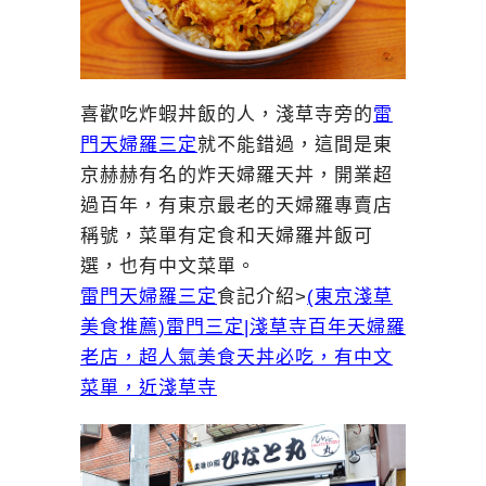
喜歡吃炸蝦丼飯的人，淺草寺旁的
雷
門天婦羅三定
就不能錯過，這間是東
京赫赫有名的炸天婦羅天丼，開業超
過百年，有東京最老的天婦羅專賣店
稱號，菜單有定食和天婦羅丼飯可
選，也有中文菜單。
雷門天婦羅三定
食記介紹>
(東京淺草
美食推薦)雷門三定|淺草寺百年天婦羅
老店，超人氣美食天丼必吃，有中文
菜單，近淺草寺