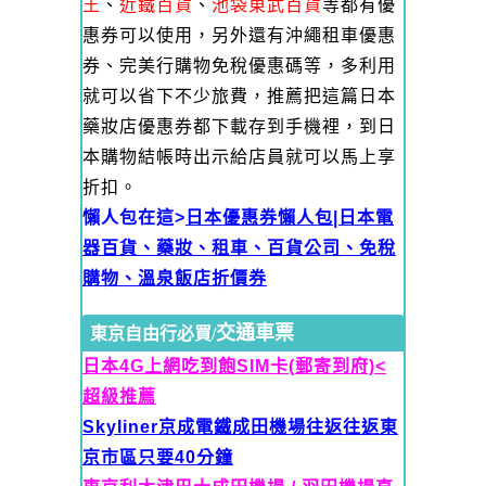
王
、
近鐵百貨
、
池袋東武百貨
等都有優
惠券可以使用，另外還有沖繩租車優惠
券、完美行購物免稅優惠碼等，多利用
就可以省下不少旅費，推薦把這篇日本
藥妝店優惠券都下載存到手機裡，到日
本購物結帳時出示給店員就可以馬上享
折扣。
懶人包在這>
日本優惠券懶人包|日本電
器百貨、藥妝、租車、百貨公司、免稅
購物、溫泉飯店折價券
交通車票
東京自由行必買/
日本4G上網吃到飽SIM卡(郵寄到府)<
超級推薦
Skyliner京成電鐵
成田機場往返往返東
京市區只要40分鐘