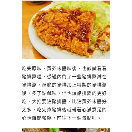
吃完原味、黃芥末醬味後，也該試看看
豬排醬哩，從罐內倒了一些豬排醬淋在
豬排醬，酥脆的豬排加上特製的豬排醬
後，多了點鹹味，但也讓豬排變的更好
吃，大推要沾豬排醬，比沾黃芥末醬好
太多，吃完炸豬排後就帶著心滿意足的
心情離開餐廳，前往下一個景點哩。