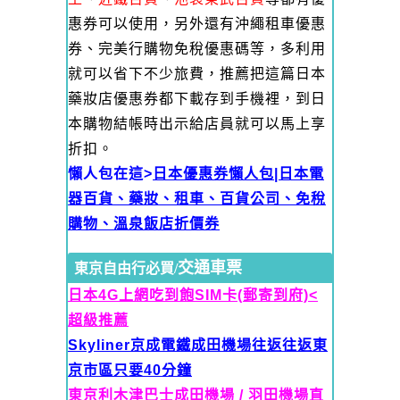
惠券可以使用，另外還有沖繩租車優惠
券、完美行購物免稅優惠碼等，多利用
就可以省下不少旅費，推薦把這篇日本
藥妝店優惠券都下載存到手機裡，到日
本購物結帳時出示給店員就可以馬上享
折扣。
懶人包在這>
日本優惠券懶人包|日本電
器百貨、藥妝、租車、百貨公司、免稅
購物、溫泉飯店折價券
交通車票
東京自由行必買/
日本4G上網吃到飽SIM卡(郵寄到府)<
超級推薦
Skyliner京成電鐵
成田機場往返往返東
京市區只要40分鐘
東京利木津巴士成田機場 / 羽田機場直