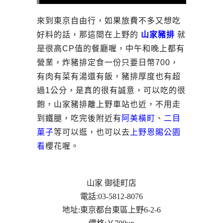
來到東京自由行，如果旅費不多又想吃
好料的話，那這間在上野的
山家豬排
就
是很高CP值的餐廳喔，中午和晚上都有
營業，炸豬排定食一份只要日幣700，
有肉有菜有湯還有飯，豬排厚度也有超
過1公分，是真的很有誠意，可以吃的很
飽，山家豬排離上野車站也近，不用走
到鐵腿，吃完後附近有
阿美橫町
、
二目
菓子
等可以逛，也可以去
上野恩賜公園
看
櫻花喔。
山家 御徒町店
電話:03-5812-8076
地址:東京都台東區上野6-2-6