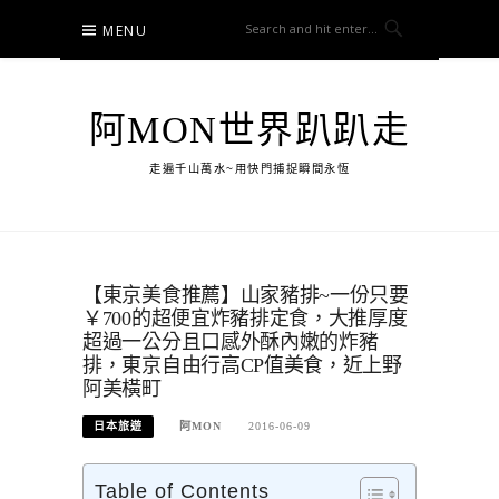
Skip
MENU
to
content
阿MON世界趴趴走
走遍千山萬水~用快門捕捉瞬間永恆
【東京美食推薦】山家豬排~一份只要
￥700的超便宜炸豬排定食，大推厚度
超過一公分且口感外酥內嫩的炸豬
排，東京自由行高CP值美食，近上野
阿美橫町
日本旅遊
阿MON
2016-06-09
Table of Contents