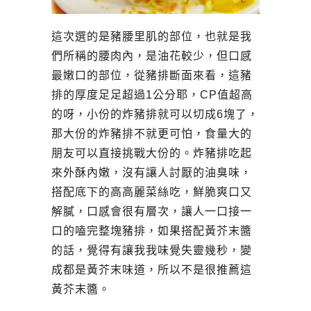
這次選的是豬腰里肌的部位，也就是我
們所稱的腰肉內，是油花較少，但口感
最嫩口的部位，從豬排斷面來看，這豬
排的厚度足足超過1公分耶，CP值超高
的呀，小份的炸豬排就可以切成6塊了，
那大份的炸豬排不就更可怕，食量大的
朋友可以直接挑戰大份的。炸豬排吃起
來外酥內嫩，沒有讓人討厭的油臭味，
搭配底下的高高麗菜絲吃，鮮脆爽口又
解膩，口感會很有層次，讓人一口接一
口的嗑完整塊豬排，如果搭配黃芥末醬
的話，覺得有讓我我味覺失靈幾秒，變
成都是黃芥末味道，所以不是很推薦這
黃芥末醬。