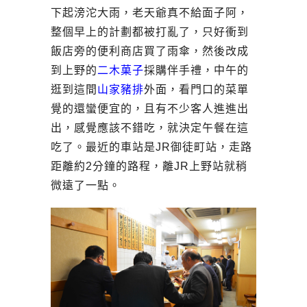
下起滂沱大雨，老天爺真不給面子阿，
整個早上的計劃都被打亂了，只好衝到
飯店旁的便利商店買了雨傘，然後改成
到上野的
二木菓子
採購伴手禮，中午的
逛到這間
山家豬排
外面，看門口的菜單
覺的還蠻便宜的，且有不少客人進進出
出，感覺應該不錯吃，就決定午餐在這
吃了。最近的車站是JR御徒町站，走路
距離約2分鐘的路程，離JR上野站就稍
微遠了一點。