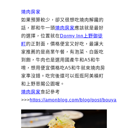
燒肉房家
如果預算較少，卻又很想吃燒肉解饞的
話，那和牛一頭
燒肉房家
應該就是最好
的選擇，位置就在
Dormy Inn上野御徒
町
的正對面，價格便宜又好吃，最讓大
家推薦的是商業午餐，有泡菜、白飯吃
到飽，牛肉也是選用國產牛和A5和牛
唷，想用便宜價格吃A5和牛就來燒肉房
家準沒錯。吃完後還可以逛逛阿美橫町
和上野恩賜公園喔。
燒肉房家
食記參考
>>>
https://amonblog.com/blog/post/bouya