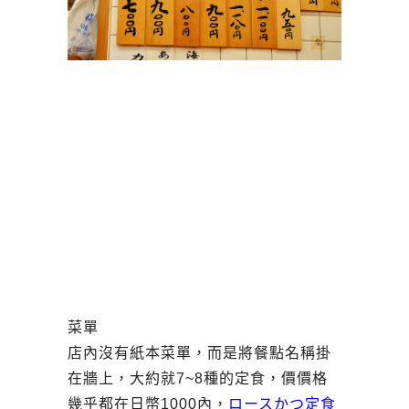
菜單
店內沒有紙本菜單，而是將餐點名稱掛
在牆上，大約就7~8種的定食，價價格
幾乎都在日幣1000內，
ロースかつ定食