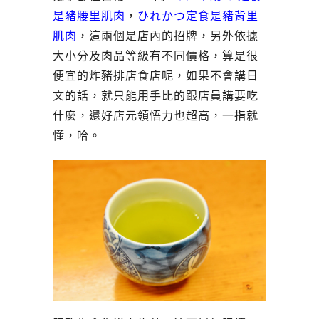
是豬腰里肌肉
，
ひれかつ定食是豬背里
肌肉
，這兩個是店內的招牌，另外依據
大小分及肉品等級有不同價格，算是很
便宜的炸豬排店食店呢，如果不會講日
文的話，就只能用手比的跟店員講要吃
什麼，還好店元領悟力也超高，一指就
懂，哈。