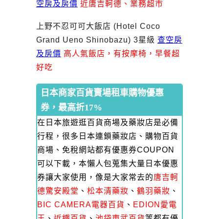
空房及房價
近唐吉軻德、業務超市
上野不忍可可大飯店 (Hotel Coco
Grand Ueno Shinobazu) 3星級
查空房
及房價
高人氣飯店，有按摩椅，早餐超
好吃
日本商家百貨賣場租車購物優惠
券，最高折17%
在日本旅遊逛百貨商場及藥妝店是必備
行程，很多日本連鎖藥妝店、購物百貨
商場、免稅網站都有優惠券COUPON
可以下載，本懶人包蒐集大量日本優惠
券讓大家使用，像是大家常去的
唐吉軻
德驚安殿堂
、
松本清藥妝
、
鶴羽藥妝
、
BIC CAMERA電器百貨
、
EDION愛電
王
、
近鐵百貨
、
池袋東武百貨
等都有優