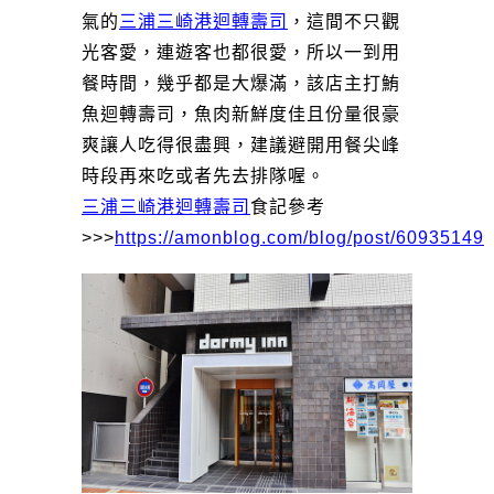
氣的
三浦三崎港迴轉壽司
，這間不只觀
光客愛，連遊客也都很愛，所以一到用
餐時間，幾乎都是大爆滿，該店主打鮪
魚迴轉壽司，魚肉新鮮度佳且份量很豪
爽讓人吃得很盡興，建議避開用餐尖峰
時段再來吃或者先去排隊喔。
三浦三崎港迴轉壽司
食記參考
>>>
https://amonblog.com/blog/post/60935149