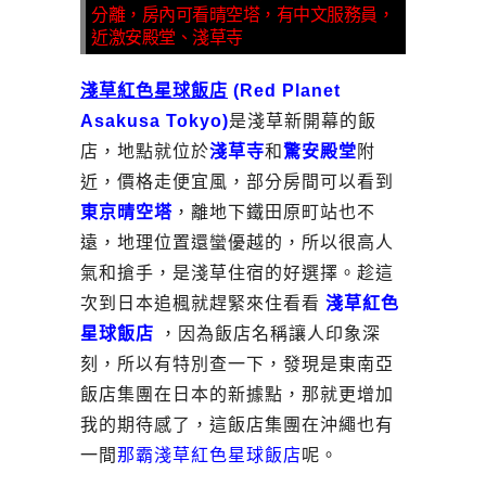
分離，房內可看晴空塔，有中文服務員，
近激安殿堂、淺草寺
淺草紅色星球飯店
(
Red Planet
Asakusa Tokyo)
是淺草新開幕的飯
店，地點就位於
淺草寺
和
驚安殿堂
附
近，價格走便宜風，部分房間可以看到
東京晴空塔
，離地下鐵田原町站也不
遠，地理位置還蠻優越的，所以很高人
氣和搶手，是淺草住宿的好選擇。趁這
次到日本追楓就趕緊來住看看
淺草紅色
星球飯店
，因為飯店名稱讓人印象深
刻，所以有特別查一下，發現是東南亞
飯店集團在日本的新據點，那就更增加
我的期待感了，這飯店集團在沖繩也有
一間
那霸淺草紅色星球飯店
呢。