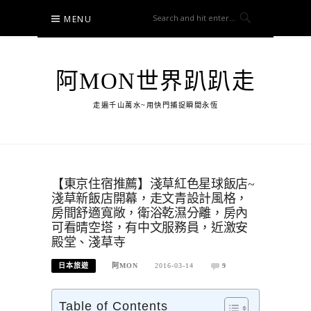
Skip
MENU
to
content
阿MON世界趴趴走
走遍千山萬水~用快門捕捉瞬間永恆
【東京住宿推薦】淺草紅色星球飯店~
淺草新飯店開幕，走文青設計風格，
房間舒適寬敞，衛浴乾濕分離，房內
可看晴空塔，有中文服務員，近激安
殿堂、淺草寺
日本旅遊
阿MON
2016-03-14
9
Table of Contents