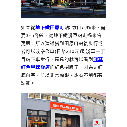
如果從
地下鐵田原町
站3號口走過來，需
要3~5分鐘，從地下鐵淺草站走過來會
更遠，所以建議搭到田原町站後步行或
者可以改搭公車(日幣210元)到淺草一丁
目站下車步行，遠遠的就可以看到
淺草
紅色星球飯店
的紅色招牌了，因為是紅
底白字，所以非常顯眼，想看不到都有
點難。