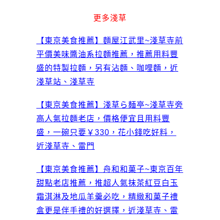
更多淺草
【東京美食推薦】麵屋江武里~淺草寺前
平價美味醬油系拉麵推薦，推薦用料豐
盛的特製拉麵，另有沾麵、咖哩麵，近
淺草站、淺草寺
【東京美食推薦】淺草ら麺亭~淺草寺旁
高人氣拉麵老店，價格便宜且用料豐
盛，一碗只要￥330，花小錢吃好料，
近淺草寺、雷門
【東京美食推薦】舟和和菓子~東京百年
甜點老店推薦，推超人氣抹茶紅豆白玉
霜淇淋及地瓜羊羹必吃，精緻和菓子禮
盒更是伴手禮的好選擇，近淺草寺、雷