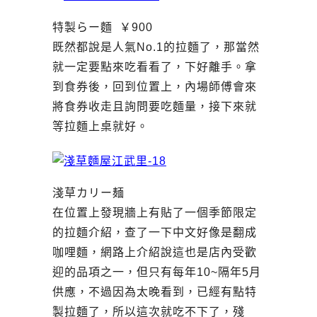
特製らー麵 ￥900
既然都說是人氣No.1的拉麵了，那當然
就一定要點來吃看看了，下好離手。拿
到食券後，回到位置上，內場師傅會來
將食券收走且詢問要吃麵量，接下來就
等拉麵上桌就好。
淺草カリー麺
在位置上發現牆上有貼了一個季節限定
的拉麵介紹，查了一下中文好像是翻成
咖哩麵，網路上介紹說這也是店內受歡
迎的品項之一，但只有每年10~隔年5月
供應，不過因為太晚看到，已經有點特
製拉麵了，所以這次就吃不下了，殘