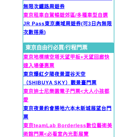
無限次鐵路周遊券
東京租車自駕暢遊郊區/多種車型自選
JR Pass東京廣域周遊券(可
3日內無限
次數搭乘)
東京自由行必買/行程門票
東京地標晴空塔天望甲板+天望回廊快
速入場優惠票
東京爆紅夕陽夜景澀谷天空
（SHIBUYA SKY）觀景臺門票
東京迪士尼樂園電子門票<大人
小孩都
愛
東京夜景約會勝地六本木新城展望台門
票
東京teamLab Borderless數位藝術美
術館門票<必看室內光影展覽