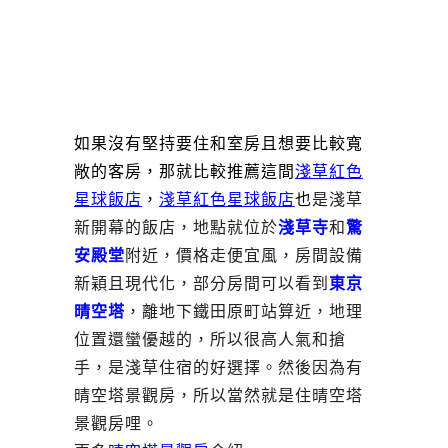
如果沒有堅持要住和室房且想要比較寬
敞的客房，那就比較推薦這間
淺草紅色
星球飯店
，
淺草紅色星球飯店
也
是淺草
新開幕的飯店，地點就位於
淺草寺
和
驚
安殿堂
附近，價格走便宜風，房間設備
新穎且現代化，部分房間可以看到
東京
晴空塔
，離地下鐵田原町站算近，地理
位置還蠻優越的，所以很高人氣和搶
手，是淺草住宿的好選擇。然後因為有
晴空塔景觀房，所以當然就是住晴空塔
景觀房哩。