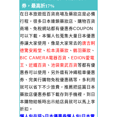
券，最高折17%
在日本旅遊逛百貨商場及藥妝店是必備
行程，很多日本連鎖藥妝店、購物百貨
商場、免稅網站都有優惠券COUPON
可以下載，本懶人包蒐集大量日本優惠
券讓大家使用，像是大家常去的
唐吉軻
德驚安殿堂
、
松本清藥妝
、
鶴羽藥妝
、
BIC CAMERA電器百貨
、
EDION愛電
王
、
近鐵百貨
、
池袋東武百貨
等都有優
惠券可以使用，另外還有沖繩租車優惠
券、完美行購物免稅優惠碼等，多利用
就可以省下不少旅費，推薦把這篇日本
藥妝店優惠券都下載存到手機裡，到日
本購物結帳時出示給店員就可以馬上享
折扣。
懶人包在這>
日本優惠券懶人包|日本電