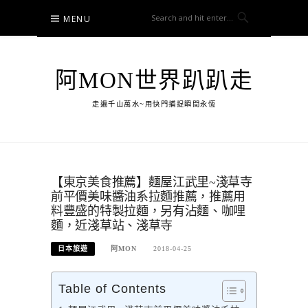
Skip
MENU
to
content
阿MON世界趴趴走
走遍千山萬水~用快門捕捉瞬間永恆
【東京美食推薦】麵屋江武里~淺草寺
前平價美味醬油系拉麵推薦，推薦用
料豐盛的特製拉麵，另有沾麵、咖哩
麵，近淺草站、淺草寺
日本旅遊
阿MON
2018-04-25
Table of Contents