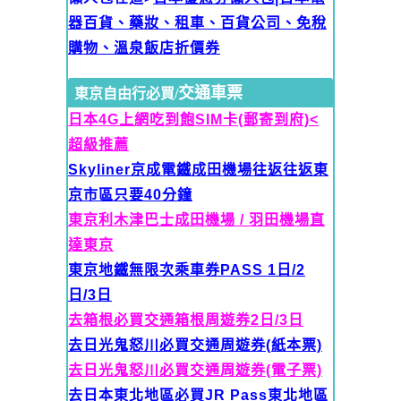
器百貨、藥妝、租車、百貨公司、免稅
購物、溫泉飯店折價券
交通車票
東京自由行必買/
日本4G上網吃到飽SIM卡(郵寄到府)<
超級推薦
Skyliner京成電鐵
成田機場往返往返東
京市區只要40分鐘
東京利木津巴士成田機場 / 羽田機場直
達東京
東京地鐵無限次乘車券PASS 1日/2
日/3日
去箱根必買交通箱根周遊券2日/3日
去日光鬼怒川必買交通周遊券(紙本票)
去日光鬼怒川必買交通周遊券(電子票)
去日本東北地區必買JR Pass東北地區