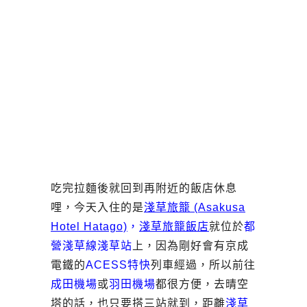
吃完拉麵後就回到再附近的飯店休息
哩，今天入住的是
淺草旅籠 (Asakusa
Hotel Hatago)
，
淺草旅籠飯店
就位於
都
營淺草線淺草站
上，因為剛好會有京成
電鐵的
ACESS特快
列車經過，所以前往
成田機場
或
羽田機場
都很方便，去晴空
塔的話，也只要搭三站就到，距離
淺草