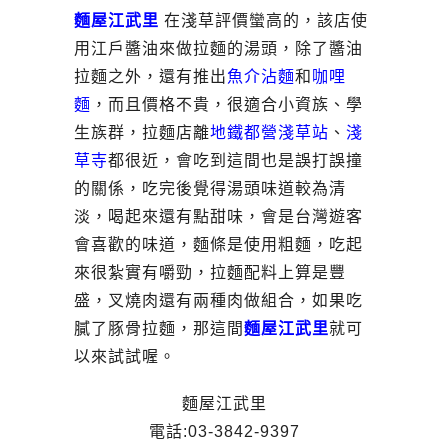
麵屋江武里
在淺草評價蠻高的，該店使
用江戶醬油來做拉麵的湯頭，除了醬油
拉麵之外，還有推出
魚介沾麵
和
咖哩
麵
，而且價格不貴，很適合小資族、學
生族群，拉麵店離
地鐵都營淺草站
、
淺
草寺
都很近，會吃到這間也是誤打誤撞
的關係，吃完後覺得湯頭味道較為清
淡，喝起來還有點甜味，會是台灣遊客
會喜歡的味道，麵條是使用粗麵，吃起
來很紮實有嚼勁，拉麵配料上算是豐
盛，叉燒肉還有兩種肉做組合，如果吃
膩了豚骨拉麵，那這間
麵屋江武里
就可
以來試試喔。
麵屋江武里
電話:03-3842-9397