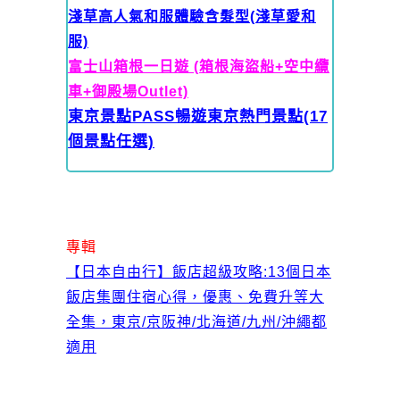
淺草高人氣和服體驗含髮型(淺草愛和
服)
富士山箱根一日遊 (箱根海盜船+空中纜
車+御殿場Outlet)
東京景點PASS暢遊東京熱門景點(17
個景點任選)
專輯
【日本自由行】飯店超級攻略:13個日本
飯店集團住宿心得，優惠、免費升等大
全集，東京/京阪神/北海道/九州/沖繩都
適用