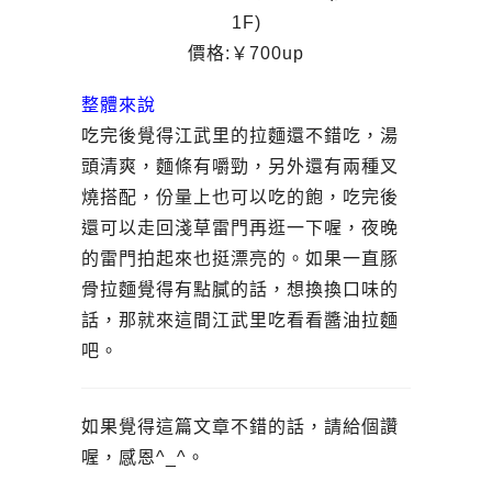
1F)
價格:￥700up
整體來說
吃完後覺得江武里的拉麵還不錯吃，湯
頭清爽，麵條有嚼勁，另外還有兩種叉
燒搭配，份量上也可以吃的飽，吃完後
還可以走回淺草雷門再逛一下喔，夜晚
的雷門拍起來也挺漂亮的。如果一直豚
骨拉麵覺得有點膩的話，想換換口味的
話，那就來這間江武里吃看看醬油拉麵
吧。
如果覺得這篇文章不錯的話，請給個讚
喔，感恩^_^。