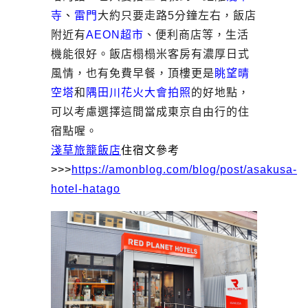
寺
、
雷門
大約只要走路5分鐘左右，飯店
附近有
AEON超市
、便利商店等，生活
機能很好。飯店榻榻米客房有濃厚日式
風情，也有免費早餐，頂樓更是
眺望晴
空塔
和
隅田川花火大會拍照
的好地點，
可以考慮選擇這間當成東京自由行的住
宿點喔。
淺草旅籠飯店
住宿文參考
>>>
https://amonblog.com/blog/post/asakusa-
hotel-hatago