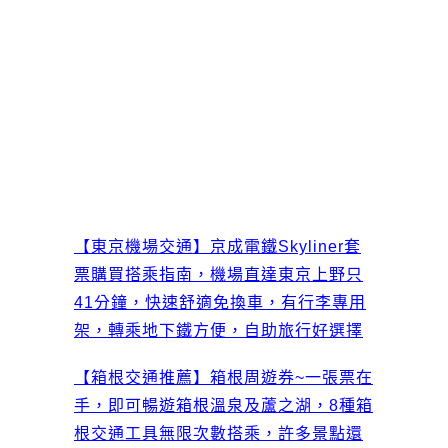
【東京機場交通】京成電鐵Skyliner套
票購買搭乘指南，機場直達東京上野只
41分鐘，快速舒適免換車，有行李專用
架，轉乘地下鐵方便，自助旅行好選擇
【箱根交通推薦】箱根周遊券~一張票在
手，即可暢遊箱根溫泉及蘆之湖，8種箱
根交通工具無限次數搭乘，許多景點還