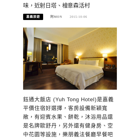
味，近射日塔、檜意森活村
嘉義旅遊
阿MON
2015-10-06
鈺通大飯店 (Yuh Tong Hotel)是嘉義
平價住宿好選擇，客房設備新穎寬
敞，有迎賓水果、餅乾，沐浴用品還
是名牌歐舒丹，另外還有健身房、空
中花園等設施，樂朋義法餐廳早餐吧