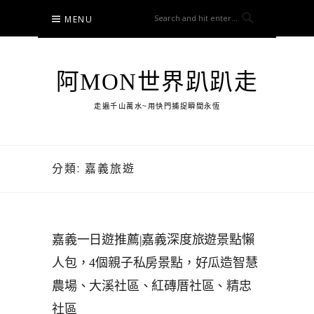
Skip
MENU
to
content
阿MON世界趴趴走
走遍千山萬水~用快門捕捉瞬間永恆
分類:
嘉義旅遊
嘉義一日遊推薦|嘉義深度旅遊景點懶
人包，4個親子私房景點，好瓜造智慧
農場、大溪社區、紅磚厝社區、精忠
社區