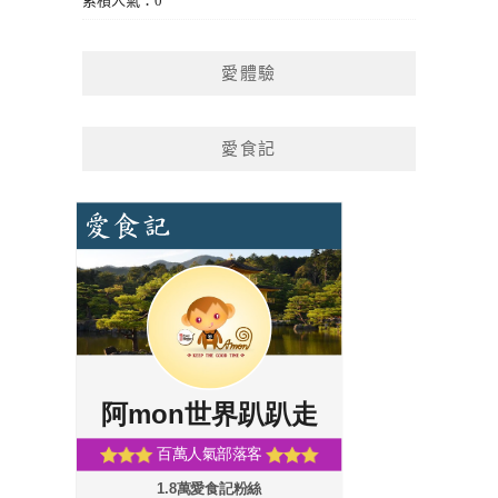
累積人氣：0
愛體驗
愛食記