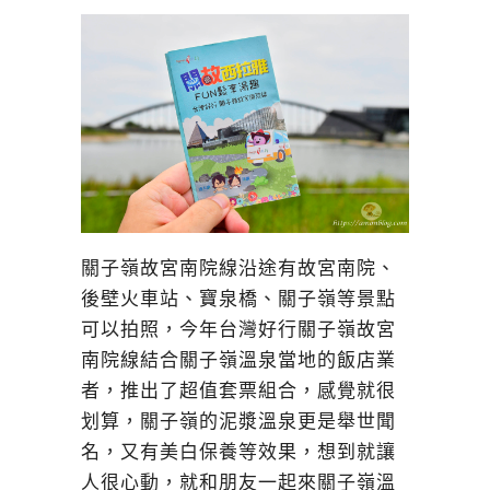
關子嶺故宮南院線沿途有故宮南院、
後壁火車站、寶泉橋、關子嶺等景點
可以拍照，今年台灣好行關子嶺故宮
南院線結合關子嶺溫泉當地的飯店業
者，推出了超值套票組合，感覺就很
划算，關子嶺的泥漿溫泉更是舉世聞
名，又有美白保養等效果，想到就讓
人很心動，就和朋友一起來關子嶺溫