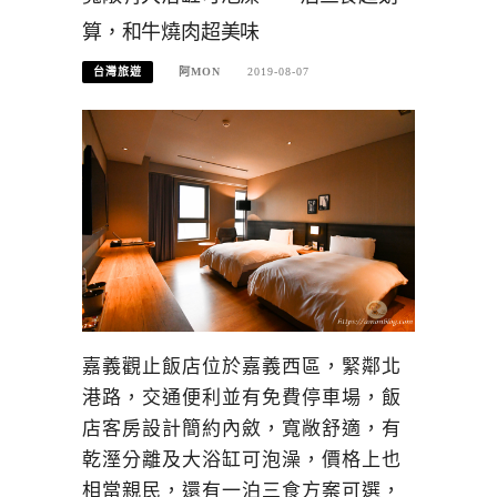
算，和牛燒肉超美味
台灣旅遊
阿MON
2019-08-07
嘉義觀止飯店位於嘉義西區，緊鄰北
港路，交通便利並有免費停車場，飯
店客房設計簡約內斂，寬敞舒適，有
乾溼分離及大浴缸可泡澡，價格上也
相當親民，還有一泊三食方案可選，