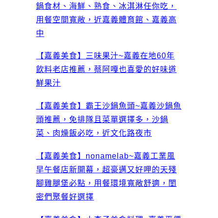
鍋食材、海鮮、熟食、冰淇淋任你吃，
用餐空間寬敞，近嘉義體育館、嘉義高
中
【嘉義美食】三味果汁~嘉義在地60年
飲料老店推薦，蔡阿嘎也喜愛的好味道
鮮果汁
【嘉義美食】霸王沙鍋魚頭~嘉義沙鍋魚
頭推薦，免排隊且菜單選擇多，沙鍋
菜、肉燥飯必吃，近文化路夜市
【嘉義美食】nonamelab~嘉義工業風
早午餐店新開幕，超豪邁又好呷的天殘
腳雞腿堡必點，用餐環境寬敞舒適，閨
密們聚餐好選擇