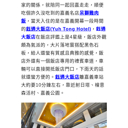
家的關係，就陪同一起回嘉走走，順便
吃個許久沒吃到的嘉義名店
呆獅雞肉
飯
，當天入住的是在嘉義開幕一段時間
的
鈺通大飯店(Yuh Tong Hotel)
，
鈺通
大飯店
在飯店評鑑上是4星級，飯店外觀
頗為氣派的，大片落地窗搭配黑色石
板，給人還蠻有質感且典雅的感覺，飯
店外還有一個飯店專用的禮賓車道，車
輛可以直接開抵飯店門口，下雨天的話
就還蠻方便的。
鈺通大飯店
離嘉義車站
大約要10分鐘左右，靠近射日塔、檜意
森活村、嘉義公園。