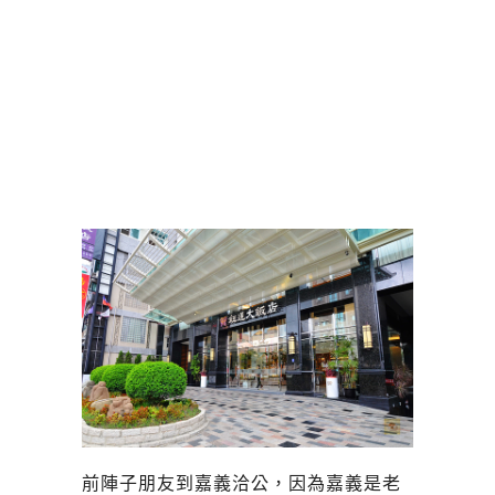
前陣子朋友到嘉義洽公，因為嘉義是老