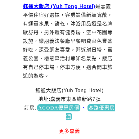
鈺通大飯店 (Yuh Tong Hotel)
是嘉義
平價住宿好選擇，客房設備新穎寬敞，
有迎賓水果、餅乾，沐浴用品還是名牌
歐舒丹，另外還有健身房、空中花園等
設施，樂朋義法餐廳早餐吧費菜色豐盛
好吃，深受網友喜愛，鄰近射日塔、嘉
義公園、檜意森活村等知名景點，飯店
有自己停車場，停車方便，適合開車旅
遊的遊客。
鈺通大飯店(Yuh Tong Hotel)
地址:嘉義市東區維新路7號
訂房
:
AGODA優惠房價
、
客路優惠房
價
更多嘉義