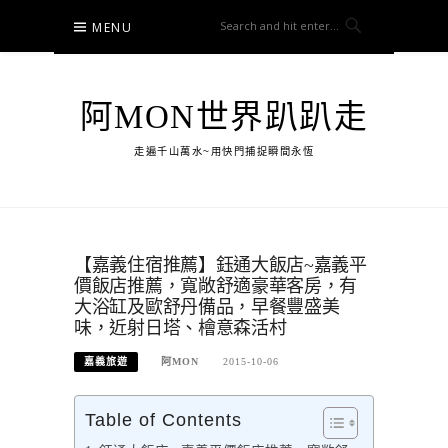
Skip
MENU
to
content
阿MON世界趴趴走
走遍千山萬水~用快門捕捉瞬間永恆
【嘉義住宿推薦】鈺通大飯店~嘉義平
價飯店推薦，寬敞舒適豪華客房，有
大浴缸及歐舒丹備品，早餐豐盛美
味，近射日塔、檜意森活村
嘉義旅遊
阿MON
2015-10-06
Table of Contents