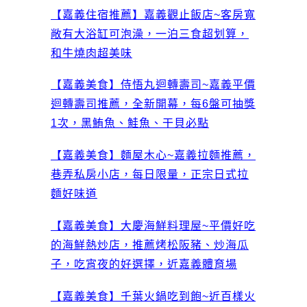
【嘉義住宿推薦】嘉義觀止飯店~客房寬
敞有大浴缸可泡澡，一泊三食超划算，
和牛燒肉超美味
【嘉義美食】侍悟丸迴轉壽司~嘉義平價
迴轉壽司推薦，全新開幕，每6盤可抽獎
1次，黑鮪魚、鮭魚、干貝必點
【嘉義美食】麵屋木心~嘉義拉麵推薦，
巷弄私房小店，每日限量，正宗日式拉
麵好味道
【嘉義美食】大慶海鮮料理屋~平價好吃
的海鮮熱炒店，推薦烤松阪豬、炒海瓜
子，吃宵夜的好選擇，近嘉義體育場
【嘉義美食】千葉火鍋吃到飽~近百樣火