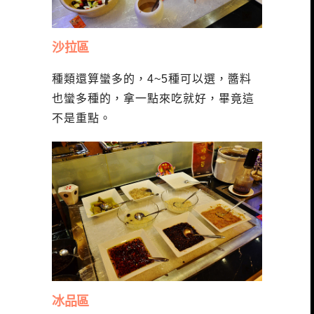
沙拉區
種類還算蠻多的，4~5種可以選，醬料
也蠻多種的，拿一點來吃就好，畢竟這
不是重點。
冰品區