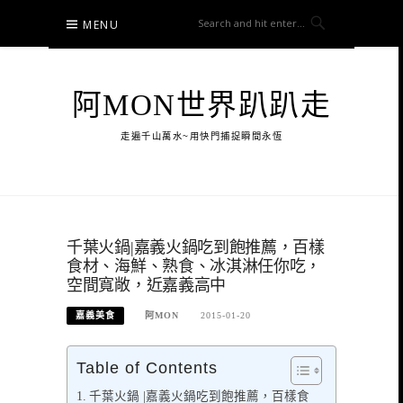
Skip
MENU
to
content
阿MON世界趴趴走
走遍千山萬水~用快門捕捉瞬間永恆
千葉火鍋|嘉義火鍋吃到飽推薦，百樣
食材、海鮮、熟食、冰淇淋任你吃，
空間寬敞，近嘉義高中
嘉義美食
阿MON
2015-01-20
Table of Contents
千葉火鍋 |嘉義火鍋吃到飽推薦，百樣食