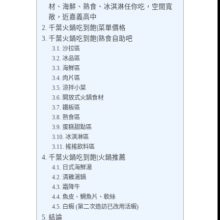
材、海鮮、熟食、冰淇淋任你吃，空間寬
敞，近嘉義高中
千葉火鍋吃到飽|菜單價格
千葉火鍋吃到飽|熟食自助吧
沙拉區
冰品區
海鮮區
肉片區
涼拌小菜
開放式火鍋食材
鐵板區
熟食區
蛋糕甜點區
冰淇淋區
搖搖飲料區
千葉火鍋吃到飽|火鍋推薦
日式海鮮湯
清雞湯鍋
霜降牛
魚皮、鯛魚片、軟絲
白蝦 (第二次造訪已改用活蝦)
結論