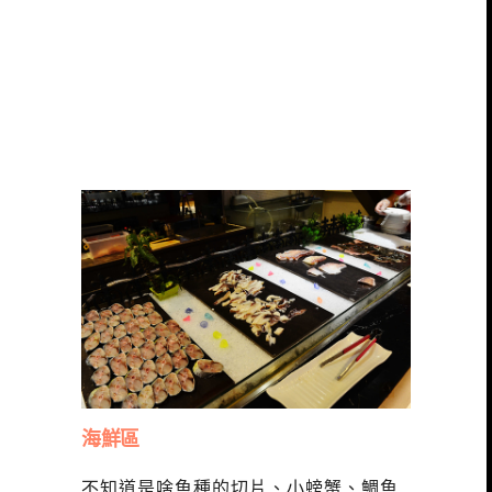
海鮮區
不知道是啥魚種的切片、小螃蟹、鯛魚