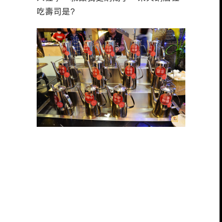
吃壽司是?