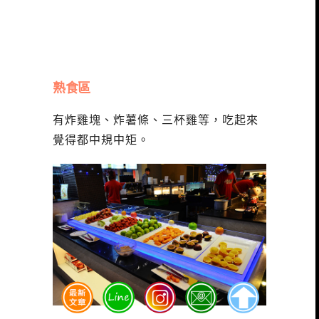
熟食區
有炸雞塊、炸薯條、三杯雞等，吃起來
覺得都中規中矩。