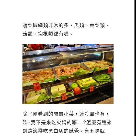
蔬菜區總類非常的多，瓜類、葉菜類、
菇類、塊根類都有喔。
除了剛看到的開胃小菜，連冷盤也有，
欸~我不是來吃火鍋的嘛==?怎麼有種來
到路邊攤吃黑白切的感覺。有五味魷