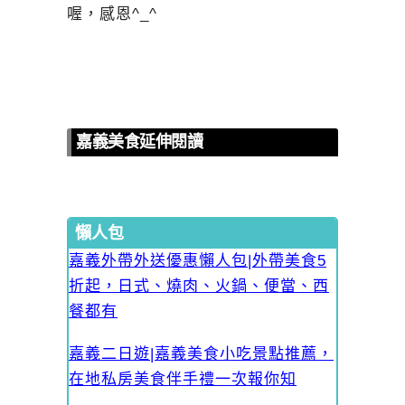
喔，感恩^_^
嘉義美食延伸閱讀
懶人包
嘉義外帶外送優惠懶人包|外帶美食5
折起，日式、燒肉、火鍋、便當、西
餐都有
嘉義二日遊|嘉義美食小吃景點推薦，
在地私房美食伴手禮一次報你知