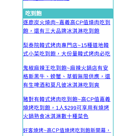
吃到飽
逐鹿炭火燒肉~嘉義高CP值燒肉吃到
飽，還有三大品牌冰淇淋吃到飽
梨泰院韓式烤肉專門店~15種道地韓
式小菜吃到飽，大份量韓式烤肉必吃
鬼椒麻辣王吃到飽~麻辣火鍋店有安
格斯黑牛、螃蟹、草蝦無限供應，還
有生啤酒和莫凡彼冰淇淋吃到爽
豬對有韓式烤肉吃到飽~高CP值嘉義
燒烤吃到飽，1人$299可享用有燒烤
火鍋熟食冰淇淋數十種菜色
好客燒烤~高CP值燒烤吃到飽新開幕，