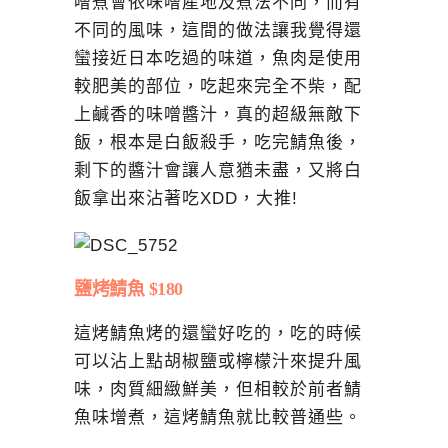
噌煮會依味噌產地及煮法不同，而有
不同的風味，這間的做法讓我覺得還
蠻接近日本吃過的味道，魚肉是使用
較肥美的部位，吃起來完全不柴，配
上鹹香的味噌醬汁，真的超級無敵下
飯，根本是白飯殺手，吃完鯖魚後，
剩下的醬汁會讓人意猶未盡，又將白
飯拿出來沾著吃XDD，大推!
鹽烤鯖魚 $180
這烤鯖魚烤的還蠻好吃的，吃的時候
可以沾上點胡椒鹽或檸檬汁來提升風
味，肉質細緻鮮美，但相較於前者鯖
魚味增煮，這烤鯖魚就比較普通些。