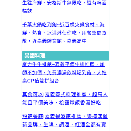
生猛海鮮、安格斯牛無限吃，還有啤酒
暢飲
千葉火鍋吃到飽~近百樣火鍋食材、海
鮮、熟食、冰淇淋任你吃，用餐空間寬
敞，近嘉義體育館、嘉義高中
異國料理
魔力牛牛排館~嘉義平價牛排推薦，加
麵不加價，免費濃湯飲料喝到飽，大推
高CP值雙拼組合
其食可以|嘉義義式料理推薦，超高人
氣且平價美味，松露燉飯香濃好吃
短褲餐廳|嘉義餐酒館推薦，樂檸漢堡
新品牌，生啤、調酒、紅酒全都有賣