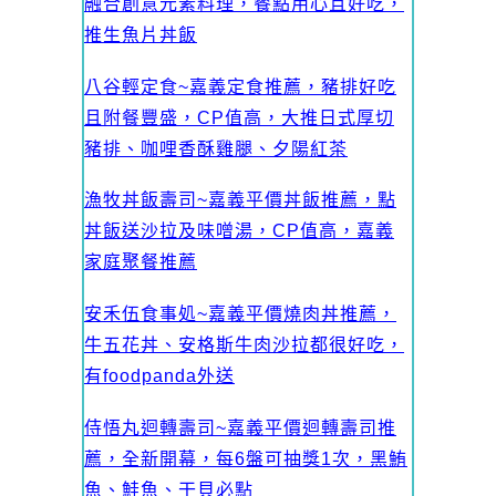
融合創意元素料理，餐點用心且好吃，
推生魚片丼飯
八谷輕定食~嘉義定食推薦，豬排好吃
且附餐豐盛，CP值高，大推日式厚切
豬排、咖哩香酥雞腿、夕陽紅茶
漁牧丼飯壽司~嘉義平價丼飯推薦，點
丼飯送沙拉及味噌湯，CP值高，嘉義
家庭聚餐推薦
安禾伍食事処~嘉義平價燒肉丼推薦，
牛五花丼、安格斯牛肉沙拉都很好吃，
有foodpanda外送
侍悟丸迴轉壽司~嘉義平價迴轉壽司推
薦，全新開幕，每6盤可抽獎1次，黑鮪
魚、鮭魚、干貝必點