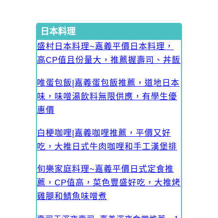
日本料理
盛村日本料理~嘉義平價日本料理，
高CP值且份量大，推薦握壽司、丼飯
唯蛋包飯|嘉義蛋包飯推薦，道地日本
味，味噌湯飲料無限供應，有學生優
惠價
白梗咖哩|嘉義咖哩推薦，平價又好
吃，大推日式牛肉咖哩和手工漢堡排
旬樂家庭料理~嘉義平價日式定食推
薦，CP值高，菜色豐盛好吃，大推烤
雞腿和鯖魚味噌煮