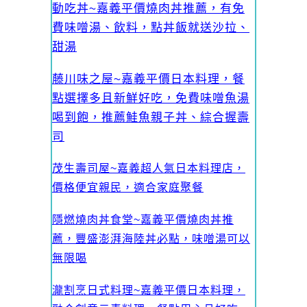
動吃丼~嘉義平價燒肉丼推薦，有免
費味噌湯、飲料，點丼飯就送沙拉、
甜湯
藤川味之屋~嘉義平價日本料理，餐
點選擇多且新鮮好吃，免費味噌魚湯
喝到飽，推薦鮭魚親子丼、綜合握壽
司
茂生壽司屋~嘉義超人氣日本料理店，
價格便宜親民，適合家庭聚餐
隱燃燒肉丼食堂~嘉義平價燒肉丼推
薦，豐盛澎湃海陸丼必點，味噌湯可以
無限喝
瀧割烹日式料理~嘉義平價日本料理，