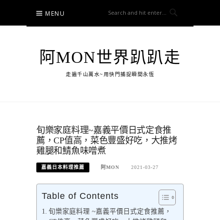
Skip
MENU
to
content
阿MON世界趴趴走
走遍千山萬水~用快門捕捉瞬間永恆
旬樂家庭料理~嘉義平價日式定食推
薦，CP值高，菜色豐盛好吃，大推烤
雞腿和鯖魚味噌煮
嘉義日本料理推薦
阿MON
2021-03-27
Table of Contents
旬樂家庭料理 ~嘉義平價日式定食推薦，