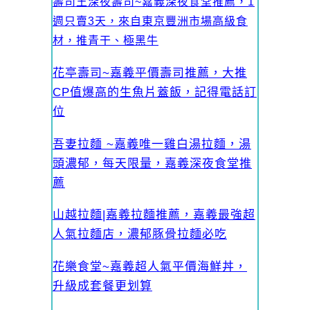
壽司王深夜壽司~嘉義深夜食堂推薦，1
週只賣3天，來自東京豐洲市場高級食
材，推青干、極黑牛
花亭壽司~嘉義平價壽司推薦，大推
CP值爆高的生魚片蓋飯，記得電話訂
位
吾妻拉麵 ~嘉義唯一雞白湯拉麵，湯
頭濃郁，每天限量，嘉義深夜食堂推
薦
山越拉麵|嘉義拉麵推薦，嘉義最強超
人氣拉麵店，濃郁豚骨拉麵必吃
花樂食堂~嘉義超人氣平價海鮮丼，
升級成套餐更划算