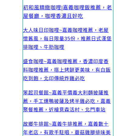
初和風精緻咖哩|嘉義咖哩飯推薦，老
屋餐廳，咖哩香濃且好吃
大人味日印咖哩~嘉義咖哩推薦，老屋
懷舊風，每日限量35份，推薦日式漢堡
排咖哩、牛肋咖哩
盛食咖哩~嘉義咖哩推薦，香濃印度香
料咖哩推薦，搭上烤餅更美味，有白飯
吃到飽，北印傳統炸雞必吃
笨起司餐館~嘉義平價義大利麵披薩推
薦，手工燻鴨披薩及烤半雞必吃，嘉義
聚餐推薦，近檜意森活村、北門車站
故鄉牛排館~嘉義牛排推薦，嘉義數十
年老店，有歌手駐唱，蘑菇雞腿排味美