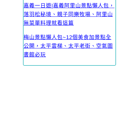
嘉義一日遊|嘉義阿里山景點懶人包，
落羽松秘境、親子同樂牧場、阿里山
無菜單料理就看這篇
梅山景點懶人包~12個美食加景點全
公開，太平雲梯、太平老街、空氣圖
書館必玩