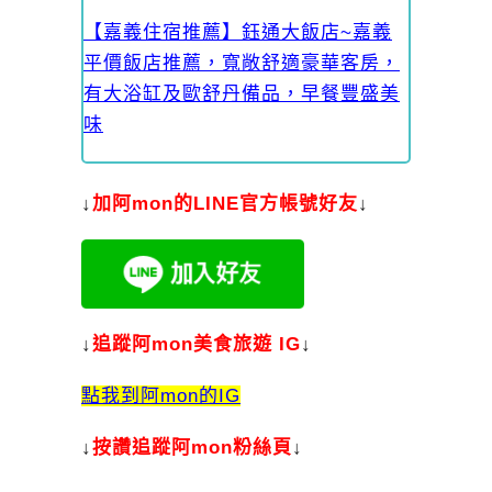
【嘉義住宿推薦】鈺通大飯店~嘉義
平價飯店推薦，寬敞舒適豪華客房，
有大浴缸及歐舒丹備品，早餐豐盛美
味
↓
加
阿mon的LINE官方帳號好友
↓
↓
追蹤阿mon美食旅遊 IG
↓
點我到阿mon的IG
↓
按讚追蹤阿mon粉絲頁
↓