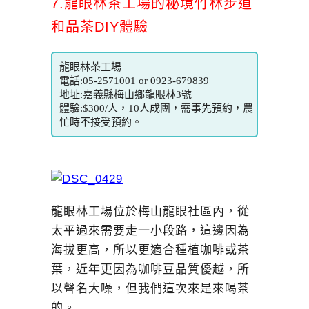
7.龍眼林茶工場的秘境竹林步道
和品茶DIY體驗
龍眼林茶工場
電話:05-2571001 or 0923-679839
地址:嘉義縣梅山鄉龍眼林3號
體驗:$300/人，10人成團，需事先預約，農
忙時不接受預約。
龍眼林工場位於梅山龍眼社區內，從
太平過來需要走一小段路，這邊因為
海拔更高，所以更適合種植咖啡或茶
葉，近年更因為咖啡豆品質優越，所
以聲名大噪，但我們這次來是來喝茶
的。