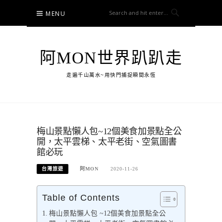
Skip
MENU
to
content
阿MON世界趴趴走
走遍千山萬水~用快門捕捉瞬間永恆
梅山景點懶人包~12個美食加景點全公
開，太平雲梯、太平老街、空氣圖書
館必玩
台灣旅遊
阿MON
2020-11-26
Table of Contents
梅山景點懶人包 ~12個美食加景點全公