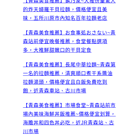
【青森美食推薦】龜乃家~大推份量驚人
的炸天婦羅干貝拉麵，價格便宜且美
味，五所川原市內知名百年拉麵老店
【青森美食推薦】お食事処おさない~青
森站前便宜晚餐推薦，食堂餐點選項
多，大推鮮甜嫩口的干貝定食
【青森美食推薦】長尾中華拉麵~青森第
一名的拉麵推薦，清爽順口煮干系醬油
拉麵湯頭，價格便宜且白飯免費吃到
飽，近青森車站、古川市場
【青森美食推薦】市場食堂~青森站前市
場內美味海鮮丼飯推薦~價格便宜划算，
海膽丼和四色丼必吃，近JR青森站、古
川市場