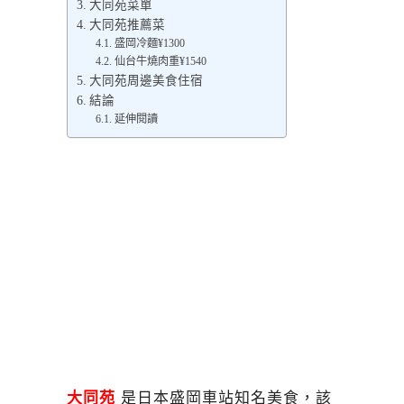
大同苑菜單
大同苑推薦菜
盛岡冷麵¥1300
仙台牛燒肉重¥1540
大同苑周邊美食住宿
結論
延伸閱讀
大同苑
是日本盛岡車站知名美食，該