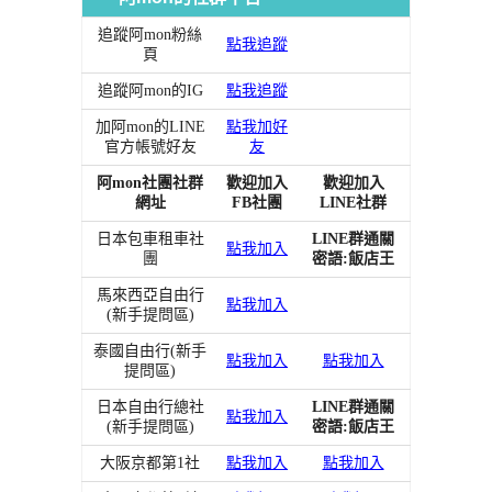
追蹤阿mon粉絲
點我追蹤
頁
追蹤阿mon的IG
點我追蹤
加阿mon的LINE
點我加好
官方帳號好友
友
阿mon社團社群
歡迎加入
歡迎加入
網址
FB社團
LINE社群
日本包車租車社
LINE群通關
點我加入
團
密語:飯店王
馬來西亞自由行
點我加入
(新手提問區)
泰國自由行(新手
點我加入
點我加入
提問區)
日本自由行總社
LINE群通關
點我加入
(新手提問區)
密語:飯店王
大阪京都第1社
點我加入
點我加入