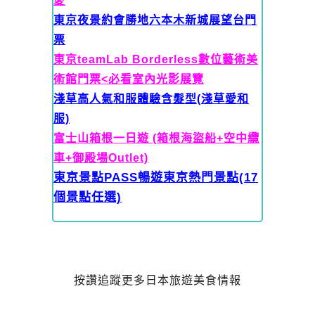
愛
東京夜景約會勝地六本木新城展望台門
票
東京teamLab Borderless數位藝術美
術館門票<必看室內光影展覽
淺草高人氣和服體驗含髮型(淺草愛和
服)
富士山箱根一日遊 (箱根海盜船+空中纜
車+御殿場Outlet)
東京景點PASS暢遊東京熱門景點(17
個景點任選)
按讚追蹤更多日本旅遊美食情報