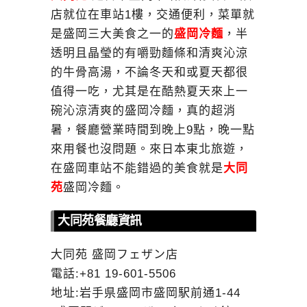
店就位在車站1樓，交通便利，菜單就
是盛岡三大美食之一的
盛岡冷麵
，半
透明且晶瑩的有嚼勁麵條和清爽沁涼
的牛骨高湯，不論冬天和或夏天都很
值得一吃，尤其是在酷熱夏天來上一
碗沁涼清爽的盛岡冷麵，真的超消
暑，餐廳營業時間到晚上9點，晚一點
來用餐也沒問題。來日本東北旅遊，
在盛岡車站不能錯過的美食就是
大同
苑
盛岡冷麵。
大同苑餐廳資訊
大同苑 盛岡フェザン店
電話:+81 19-601-5506
地址:岩手県盛岡市盛岡駅前通1-44