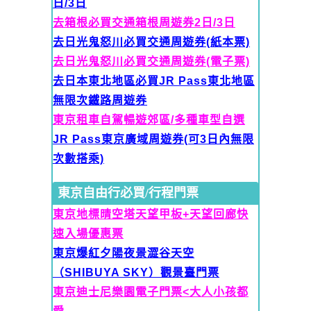
日/3日
去箱根必買交通箱根周遊券2日/3日
去日光鬼怒川必買交通周遊券(紙本票)
去日光鬼怒川必買交通周遊券(電子票)
去日本東北地區必買JR Pass東北地區
無限次鐵路周遊券
東京租車自駕暢遊郊區/多種車型自選
JR Pass東京廣域周遊券(可
3日內無限
次數搭乘)
東京自由行必買/行程門票
東京地標晴空塔天望甲板+天望回廊快
速入場優惠票
東京爆紅夕陽夜景澀谷天空
（SHIBUYA SKY）觀景臺門票
東京迪士尼樂園電子門票<大人
小孩都