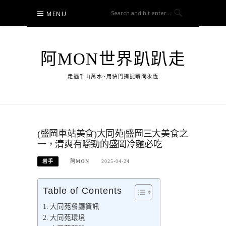
Skip
MENU
to
content
阿MON世界趴趴走
走遍千山萬水~用快門捕捉瞬間永恆
(盛岡車站美食)大同苑|盛岡三大美食之
一，清爽有嚼勁的盛岡冷麵必吃
岩手
阿MON
2025-04-24
Table of Contents
大同苑餐廳資訊
大同苑環境