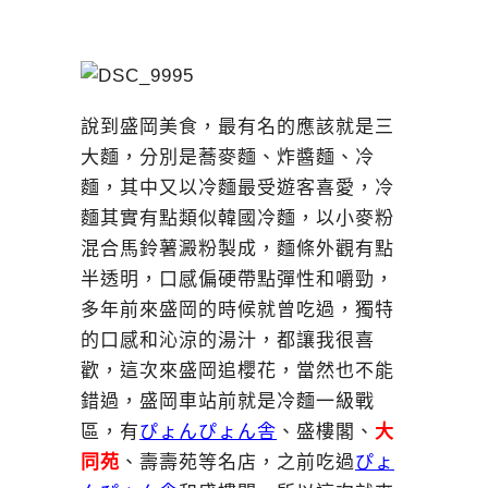
說到盛岡美食，最有名的應該就是三
大麵，分別是蕎麥麵、炸醬麵、冷
麵，其中又以冷麵最受遊客喜愛，冷
麵其實有點類似韓國冷麵，以小麥粉
混合馬鈴薯澱粉製成，麵條外觀有點
半透明，口感偏硬帶點彈性和嚼勁，
多年前來盛岡的時候就曾吃過，獨特
的口感和沁涼的湯汁，都讓我很喜
歡，這次來盛岡追櫻花，當然也不能
錯過，盛岡車站前就是冷麵一級戰
區，有
ぴょんぴょん舎
、盛樓閣、
大
同苑
、壽壽苑等名店，之前吃過
ぴょ