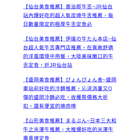
【仙台美食推薦】善治郎牛舌~JR仙台
站內爆好吃的超人氣炭燒牛舌推薦，每
日數量限定的極厚牛舌定食必
【仙台美食推薦】伊達の牛たん本店~仙
台超人氣牛舌專門店推薦，在寬敞舒適
的洋風環境中用餐，大啖美味嫩口的牛
舌定食，近JR仙台站
【盛岡美食推薦】ぴょんぴょん舍~盛岡
車站前好吃的冷麵推薦，沁涼消暑又Q
彈的盛岡冷麵必吃，收穫祭價格大折
扣，還有便宜的燒肉唷
【山形美食推薦】まるぶん~日本三大和
牛之米澤牛推薦，大推爆好吃的米澤牛
壽喜燒定食