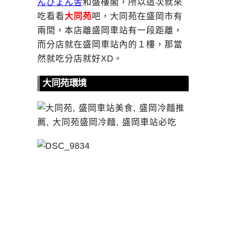
んぴょん舎
和盛樓閣，所以這次就來
吃看看
大同苑
吧，大同苑在盛岡市有
兩間，本店離盛岡車站有一段距離，
而分店就在盛岡車站內的１樓，那當
然就吃分店就好XD。
大同苑環境