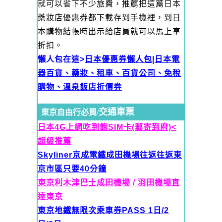
就可以省下不少旅費，推薦把這篇日本
藥妝店優惠券都下載存到手機裡，到日
本購物結帳時出示給店員就可以馬上享
折扣。
懶人包在這>
日本優惠券懶人包|日本電
器百貨、藥妝、租車、百貨公司、免稅
購物、溫泉飯店折價券
交通車票
東京自由行必買/
日本4G上網吃到飽SIM卡(郵寄到府)<
超級推薦
Skyliner京成電鐵
成田機場往返往返東
京市區只要40分鐘
東京利木津巴士成田機場 / 羽田機場直
達東京
東京地鐵無限次乘車券PASS 1日/2