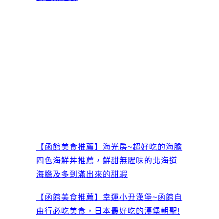
【函館美食推薦】海光房~超好吃的海膽
四色海鮮丼推薦，鮮甜無腥味的北海道
海膽及多到滿出來的甜蝦
【函館美食推薦】幸運小丑漢堡~函館自
由行必吃美食，日本最好吃的漢堡朝聖!