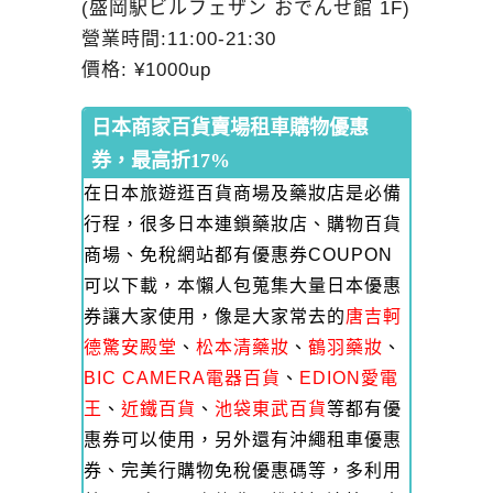
(盛岡駅ビルフェザン おでんせ館 1F)
營業時間:11:00-21:30
價格: ¥1000up
日本商家百貨賣場租車購物優惠
券，最高折17%
在日本旅遊逛百貨商場及藥妝店是必備
行程，很多日本連鎖藥妝店、購物百貨
商場、免稅網站都有優惠券COUPON
可以下載，本懶人包蒐集大量日本優惠
券讓大家使用，像是大家常去的
唐吉軻
德驚安殿堂
、
松本清藥妝
、
鶴羽藥妝
、
BIC CAMERA電器百貨
、
EDION愛電
王
、
近鐵百貨
、
池袋東武百貨
等都有優
惠券可以使用，另外還有沖繩租車優惠
券、完美行購物免稅優惠碼等，多利用