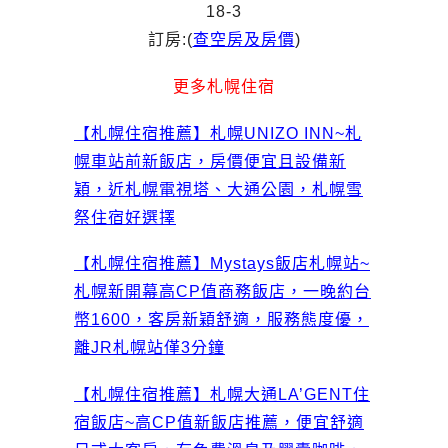
18-3
訂房:(
查空房及房價
)
更多札幌住宿
【札幌住宿推薦】札幌UNIZO INN~札
幌車站前新飯店，房價便宜且設備新
穎，近札幌電視塔、大通公園，札幌雪
祭住宿好選擇
【札幌住宿推薦】Mystays飯店札幌站~
札幌新開幕高CP值商務飯店，一晚約台
幣1600，客房新穎舒適，服務態度優，
離JR札幌站僅3分鐘
【札幌住宿推薦】札幌大通LA’GENT住
宿飯店~高CP值新飯店推薦，便宜舒適