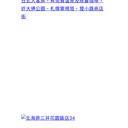
日式大客房，有免費溫泉及膠囊咖啡，
近大通公園、札幌電視塔、狸小路商店
街