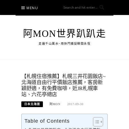
Skip
MENU
to
content
阿MON世界趴趴走
走遍千山萬水~用快門捕捉瞬間永恆
【札幌住宿推薦】札幌三井花園飯店~
北海道自由行平價飯店推薦，客房新
穎舒適，有免費咖啡，近JR札幌車
站、六花亭總店
日本北海道
阿MON
2017-09-30
Table of Contents