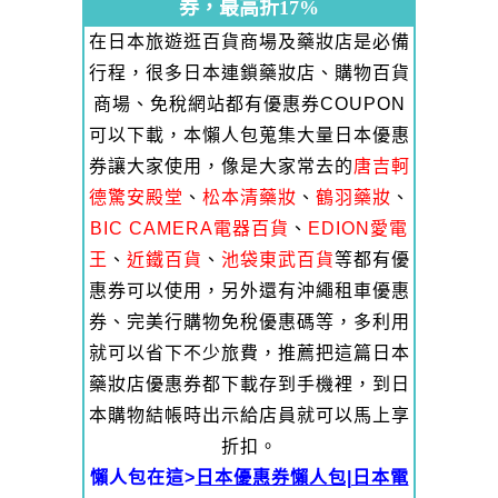
券，最高折17%
在日本旅遊逛百貨商場及藥妝店是必備
行程，很多日本連鎖藥妝店、購物百貨
商場、免稅網站都有優惠券COUPON
可以下載，本懶人包蒐集大量日本優惠
券讓大家使用，像是大家常去的
唐吉軻
德驚安殿堂
、
松本清藥妝
、
鶴羽藥妝
、
BIC CAMERA電器百貨
、
EDION愛電
王
、
近鐵百貨
、
池袋東武百貨
等都有優
惠券可以使用，另外還有沖繩租車優惠
券、完美行購物免稅優惠碼等，多利用
就可以省下不少旅費，推薦把這篇日本
藥妝店優惠券都下載存到手機裡，到日
本購物結帳時出示給店員就可以馬上享
折扣。
懶人包在這>
日本優惠券懶人包|日本電