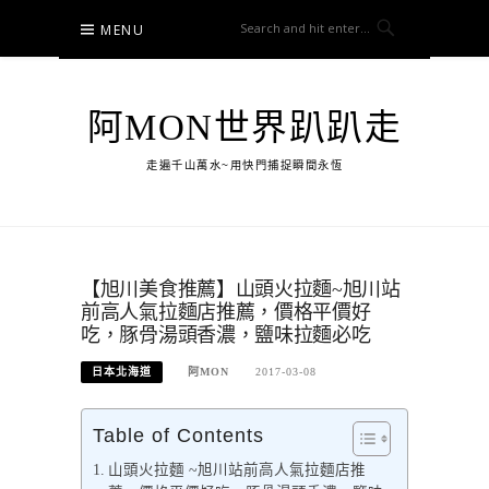
Skip
MENU
to
content
阿MON世界趴趴走
走遍千山萬水~用快門捕捉瞬間永恆
【旭川美食推薦】山頭火拉麵~旭川站
前高人氣拉麵店推薦，價格平價好
吃，豚骨湯頭香濃，鹽味拉麵必吃
日本北海道
阿MON
2017-03-08
Table of Contents
山頭火拉麵 ~旭川站前高人氣拉麵店推