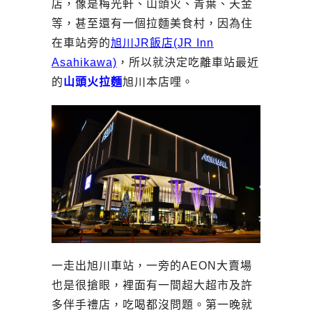
店，像是梅光軒、山頭火、青葉、天金
等，甚至還有一個拉麵美食村，因為住
在車站旁的
旭川JR飯店(JR Inn
Asahikawa)
，所以就決定吃離車站最近
的
山頭火拉麵
旭川本店哩。
一走出旭川車站，一旁的AEON大賣場
也是很搶眼，裡面有一間超大超市及許
多伴手禮店，吃喝都沒問題。第一晚就