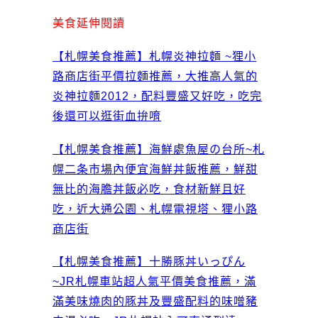
美食延伸閱讀
【札幌美食推薦】札幌炎神拉麵 ~狸小
路商店街平價拉麵推薦，大推高人氣的
炎神拉麵2012，配料豐盛又好吃，吃完
後還可以逛街血拚唷
【札幌美食推薦】海鮮處魚屋の台所~札
幌二条市場內便宜海鮮丼飯推薦，鮮甜
無比的海膽丼飯必吃，食材新鮮且好
吃，近大通公園、札幌電視塔、狸小路
商店街
【札幌美食推薦】十勝豚丼いっぴん
~JR札幌車站超人氣平價美食推薦，滿
滿美味燒肉的豚丼及豐盛配料的味噌豬