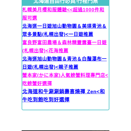
北海道自由行必買/行程門票
札幌美月櫻和服體驗<<超過1000件和
服可選
北海道一日遊旭山動物園＆美瑛青池＆
眾多景點(札幌出發)<一日遊推薦
富良野富田農場＆森林精靈露臺一日遊
(札幌出發)<花海推薦
北海道旭山動物園＆青池＆白鬚瀑布一
日遊(札幌出發)<親子推薦
蟹本家(かに本家)人氣螃蟹料理專門店<
吃螃蟹好選擇
北海道和牛涮涮鍋壽喜燒禪 Zen<和
牛吃到飽吃到好選擇