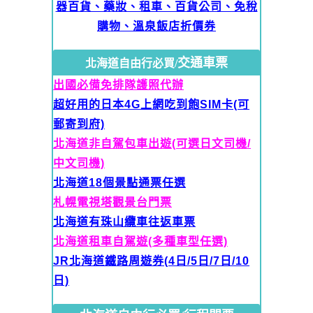
器百貨、藥妝、租車、百貨公司、免稅
購物、溫泉飯店折價券
交通車票
北海道自由行必買/
出國必備免排隊護照代辦
超好用的日本4G上網吃到飽SIM卡(可
郵寄到府)
北海道非自駕包車出遊(可選日文司機/
中文司機)
北海道18個景點通票任選
札幌電視塔觀景台門票
北海道有珠山纜車往返車票
北海道租車
自駕遊(多種車型任選)
JR北海道鐵路周遊券(4日/5日/7日/10
日)