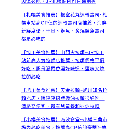
肉湯必吃，JR札幌站內可直通到達
【札幌美食推薦】根室花丸迴轉壽司~札
幌車站高CP值的迴轉壽司店推薦，海鮮
新鮮度優，干貝、鰤魚、炙燒鮭魚壽司
都是必吃的
【旭川美食推薦】山頭火拉麵~JR旭川
站前高人氣拉麵店推薦，拉麵價格平價
好吃，豚骨湯頭香濃好味道，鹽味叉燒
拉麵必吃
【旭川美食推薦】天金拉麵~旭川知名拉
麵老店，暖呼呼招牌醬油拉麵很好吃，
價格又便宜，還有兒童餐和迷你拉麵
【小樽美食推薦】滝波食堂~小樽三角市
場內必吃美食，推薦高CP值的豪華海鮮