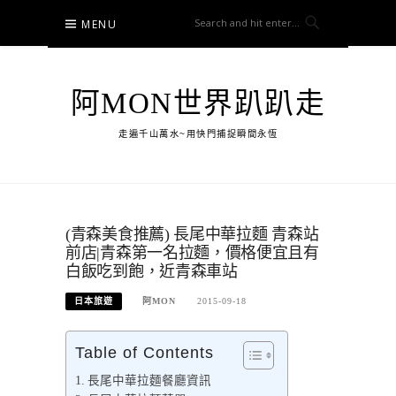
Skip
MENU
to
content
阿MON世界趴趴走
走遍千山萬水~用快門捕捉瞬間永恆
(青森美食推薦) 長尾中華拉麵 青森站
前店|青森第一名拉麵，價格便宜且有
白飯吃到飽，近青森車站
日本旅遊
阿MON
2015-09-18
Table of Contents
長尾中華拉麵餐廳資訊