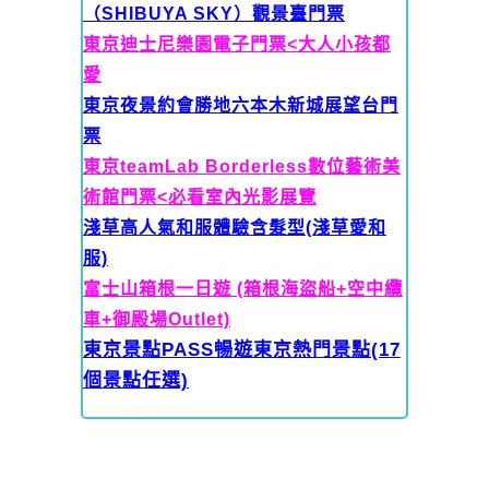
（SHIBUYA SKY）觀景臺門票
東京迪士尼樂園電子門票<大人
小孩都
愛
東京夜景約會勝地六本木新城展望台門
票
東京teamLab Borderless數位藝術美
術館門票<必看室內光影展覽
淺草高人氣和服體驗含髮型(淺草愛和
服)
富士山箱根一日遊 (箱根海盜船+空中纜
車+御殿場Outlet)
東京景點PASS暢遊東京熱門景點(17
個景點任選)