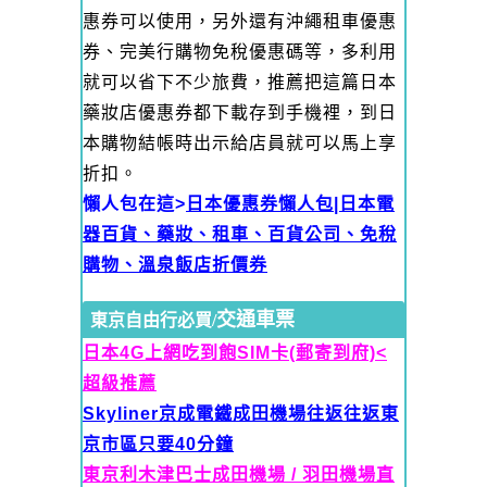
惠券可以使用，另外還有沖繩租車優惠
券、完美行購物免稅優惠碼等，多利用
就可以省下不少旅費，推薦把這篇日本
藥妝店優惠券都下載存到手機裡，到日
本購物結帳時出示給店員就可以馬上享
折扣。
懶人包在這>
日本優惠券懶人包|日本電
器百貨、藥妝、租車、百貨公司、免稅
購物、溫泉飯店折價券
交通車票
東京自由行必買/
日本4G上網吃到飽SIM卡(郵寄到府)<
超級推薦
Skyliner京成電鐵
成田機場往返往返東
京市區只要40分鐘
東京利木津巴士成田機場 / 羽田機場直