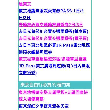
達東京
東京地鐵無限次乘車券PASS 1日/2
日/3日
去箱根必買交通箱根周遊券2日/3日
去日光鬼怒川必買交通周遊券(紙本票)
去日光鬼怒川必買交通周遊券(電子票)
去日本東北地區必買JR Pass東北地區
無限次鐵路周遊券
東京租車自駕暢遊郊區/多種車型自選
JR Pass東京廣域周遊券(可
3日內無限
次數搭乘)
東京自由行必買/行程門票
東京地標晴空塔天望甲板+天望回廊快
速入場優惠票
東京爆紅夕陽夜景澀谷天空