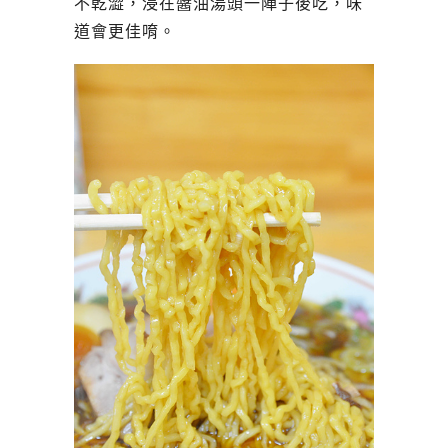
不乾澀，浸在醬油湯頭一陣子後吃，味
道會更佳唷。