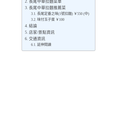
長尾中華拉麵菜單
長尾中華拉麵推薦菜
長尾定番之味(1號拉麵) ￥550 (中)
味付玉子蛋 ￥100
結論
店家/景點資訊
交通資訊
延伸閱讀