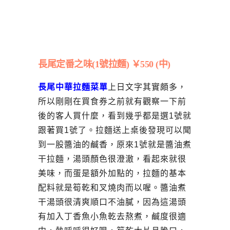
長尾定番之味(1號拉麵) ￥550 (中)
長尾中華拉麵
菜單
上日文字其實頗多，
所以剛剛在買食券之前就有觀察一下前
後的客人買什麼，看到幾乎都是選1號就
跟著買1號了。拉麵送上桌後發現可以聞
到一股醬油的鹹香，原來1號就是醬油煮
干拉麵，湯頭顏色很澄澈，看起來就很
美味，而蛋是額外加點的，拉麵的基本
配料就是筍乾和叉燒肉而以喔。醬油煮
干湯頭很清爽順口不油膩，因為這湯頭
有加入丁香魚小魚乾去熬煮，鹹度很適