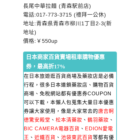
長尾中華拉麵 (青森駅前店)
電話:017-773-3715 (禮拜一公休)
地址:青森県青森市柳川1丁目2-3(新
地址)
價格:￥550up
日本商家百貨賣場租車購物優惠
券，最高折17%
在日本旅遊逛百貨商場及藥妝店是必備
行程，很多日本連鎖藥妝店、購物百貨
商場、免稅網站都有優惠券COUPON
可以下載，本懶人包蒐集大量日本優惠
券讓大家使用，像是大家常去的
唐吉軻
德驚安殿堂
、
松本清藥妝
、
鶴羽藥妝
、
BIC CAMERA電器百貨
、
EDION愛電
王
、
近鐵百貨
、
池袋東武百貨
等都有優