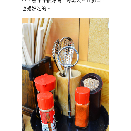
中，熱呼呼很好喝，筍乾大片且脆口，
也頗好吃的。