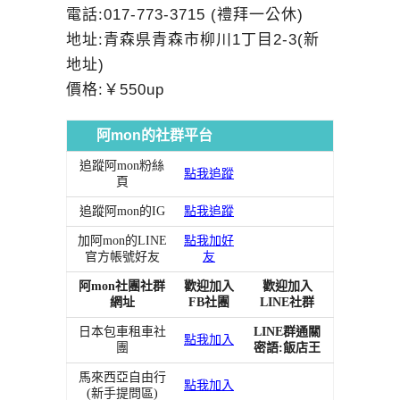
電話:017-773-3715 (禮拜一公休)
地址:青森県青森市柳川1丁目2-3(新
地址)
價格:￥550up
阿mon的社群平台
追蹤阿mon粉絲
點我追蹤
頁
追蹤阿mon的IG
點我追蹤
加阿mon的LINE
點我加好
官方帳號好友
友
阿mon社團社群
歡迎加入
歡迎加入
網址
FB社團
LINE社群
日本包車租車社
LINE群通關
點我加入
團
密語:飯店王
馬來西亞自由行
點我加入
(新手提問區)