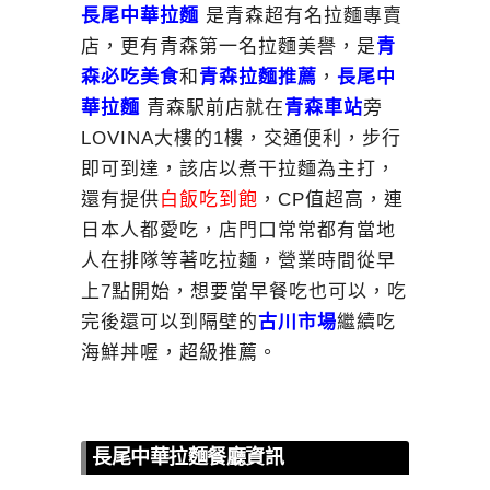
長尾中華拉麵
是青森超有名拉麵專賣
店，更有青森第一名拉麵美譽，是
青
森必吃美食
和
青森拉麵推薦
，
長尾中
華拉麵
青森駅前店就在
青森車站
旁
LOVINA大樓的1樓，交通便利，步行
即可到達，該店以煮干拉麵為主打，
還有提供
白飯吃到飽
，CP值超高，連
日本人都愛吃，店門口常常都有當地
人在排隊等著吃拉麵，營業時間從早
上7點開始，想要當早餐吃也可以，吃
完後還可以到隔壁的
古川市場
繼續吃
海鮮丼喔，超級推薦。
長尾中華拉麵餐廳資訊