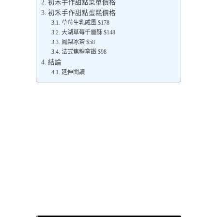
初禾手作甜點菜單價格
初禾手作甜點蛋糕價格
草莓生乳戚風 $178
大湖草莓千層酥 $148
鳳梨冰茶 $58
法式焦糖拿鐵 $98
結論
延伸閱讀