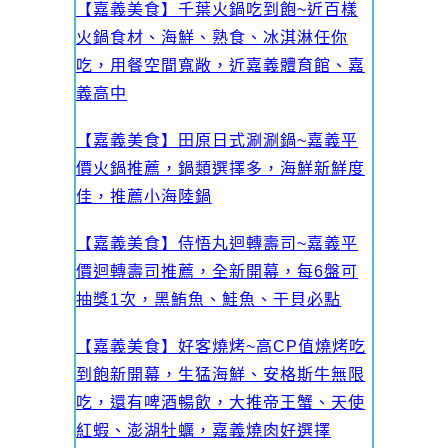
【嘉義美食】千葉火鍋吃到飽~近百樣
火鍋食材、海鮮、熟食、冰淇淋任你
吃，用餐空間寬敞，近嘉義體育館、嘉
義高中
【嘉義美食】田原日式涮涮鍋~嘉義平
價火鍋推薦，鍋類選擇多，海鮮新鮮度
佳，推薦小海陸鍋
【嘉義美食】侍悟丸迴轉壽司~嘉義平
價迴轉壽司推薦，全新開幕，每6盤可
抽獎1次，黑鮪魚、鮭魚、干貝必點
【嘉義美食】好客燒烤~高CP值燒烤吃
到飽新開幕，生猛海鮮、安格斯牛無限
吃，還有啤酒暢飲，大推帝王蟹、天使
紅蝦、澎湖牡蠣，嘉義燒肉好選擇