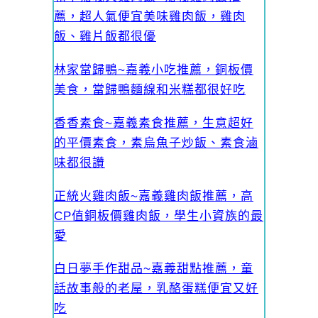
薦，超人氣便宜美味雞肉飯，雞肉
飯、雞片飯都很優
林家當歸鴨~嘉義小吃推薦，銅板價
美食，當歸鴨麵線和米糕都很好吃
香香素食~嘉義素食推薦，生意超好
的平價素食，素烏魚子炒飯、素食滷
味都很讚
正統火雞肉飯~嘉義雞肉飯推薦，高
CP值銅板價雞肉飯，學生小資族的最
愛
白日夢手作甜品~嘉義甜點推薦，童
話故事般的老屋，乳酪蛋糕便宜又好
吃