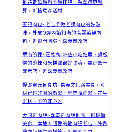
推花雕醉鵝和茶鵝拌飯，點套餐更划
算，近檜意森活村
王記肉包~老店手做老麵肉包的好滋
味，外皮Q彈內餡飽滿的高麗菜鮮肉
包，近東門圓環、嘉義市政府
華南碗粿~嘉義高CP值小吃推薦，銅板
價的碗粿和米糕都很好吃唷，飄香數十
載老店，近嘉義市政府
慢郎盅元氣食坊~嘉義文化路美食，真
材實料好喝的燉湯，黑蒜頭雞湯、花生
米糕、茶碗蒸必吃
大同雞肉飯~嘉義雞肉飯推薦，銅板價
美食，本地人超愛的雞肉飯老店，外帶
雞肉飯便當更划算，近嘉義高中