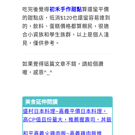
吃完後覺得
初禾手作甜點
算還蠻平價
的甜點店，低消$120也還蠻容易達到
的，飲料、蛋糕價格都算親民，很適
合小資族和學生族群，以上是個人淺
見，僅供參考。
如果覺得這篇文章不錯，請給個讚
喔，感恩^_^
美食延伸閱讀
盛村日本料理~嘉義平價日本料理，
高CP值且份量大，推薦握壽司、丼飯
和平嘉義火雞肉飯~嘉義雞肉飯推