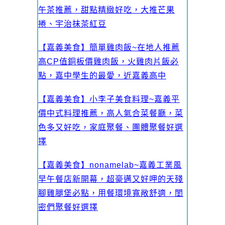
午茶推薦，甜點精緻好吃，大推芒果
捲、宇治抹茶紅豆
【嘉義美食】簡單雞肉飯~在地人推薦
高CP值銅板價雞肉飯，火雞肉片飯必
點，嘉中學生的最愛，近嘉義高中
【嘉義美食】小李子美食料理~嘉義平
價中式料理推薦，高人氣合菜餐廳，菜
色多又好吃，家庭聚餐、團體聚餐好選
擇
【嘉義美食】nonamelab~嘉義工業風
早午餐店新開幕，超豪邁又好呷的天殘
腳雞腿堡必點，用餐環境寬敞舒適，閨
密們聚餐好選擇