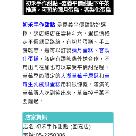
初禾手作甜點 ~嘉義平價甜點下午茶
推薦，可預約彌月蛋糕、客製化蛋糕
初禾手作甜點
是嘉義平價甜點好選
擇，該店總店在雲林斗六，蛋糕價格
走平價親民路線，有切片蛋糕、手工
餅乾等，還可以訂製
彌月蛋糕
、
客製
化蛋糕
，該店有跟熊貓外送合作，不
用出門在加也可以享受平價甜點喔，
草莓季節限定的
大湖草莓千層酥
和
草
莓生乳戚風蛋糕
用料很慷慨，滿滿的
草莓讓人吃到笑出來，草莓控千萬不
要錯過。
店家資訊
店名:初禾手作甜點 (回嘉店)
電話:05-2250386