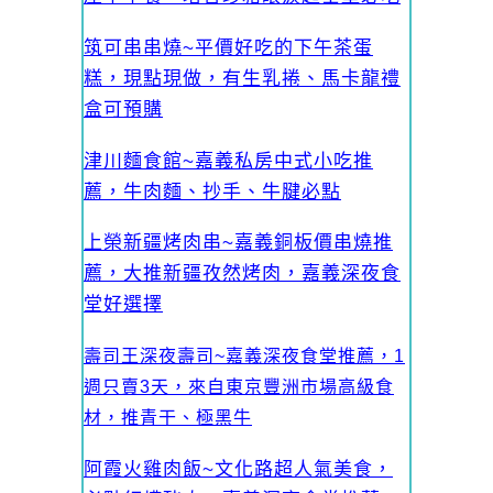
筑可串串燒~平價好吃的下午茶蛋
糕，現點現做，有生乳捲、馬卡龍禮
盒可預購
津川麵食館~嘉義私房中式小吃推
薦，牛肉麵、抄手、牛腱必點
上榮新疆烤肉串~嘉義銅板價串燒推
薦，大推新疆孜然烤肉，嘉義深夜食
堂好選擇
壽司王深夜壽司~嘉義深夜食堂推薦，1
週只賣3天，來自東京豐洲市場高級食
材，推青干、極黑牛
阿霞火雞肉飯~文化路超人氣美食，