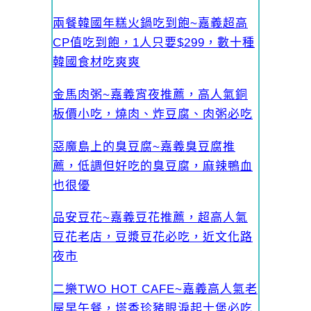
兩餐韓國年糕火鍋吃到飽~嘉義超高
CP值吃到飽，1人只要$299，數十種
韓國食材吃爽爽
金馬肉粥~嘉義宵夜推薦，高人氣銅
板價小吃，燒肉、炸豆腐、肉粥必吃
惡魔島上的臭豆腐~嘉義臭豆腐推
薦，低調但好吃的臭豆腐，麻辣鴨血
也很優
品安豆花~嘉義豆花推薦，超高人氣
豆花老店，豆漿豆花必吃，近文化路
夜市
二樂TWO HOT CAFE~嘉義高人氣老
屋早午餐，塔香珍豬眼淚起士堡必吃