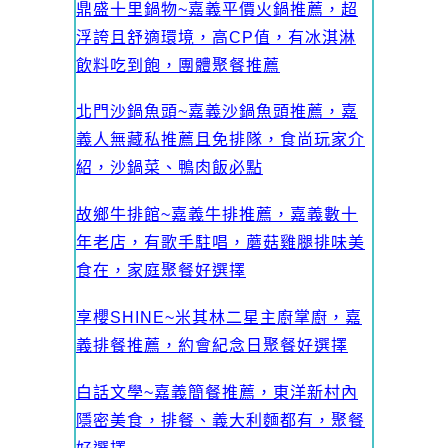
鼎盛十里鍋物~嘉義平價火鍋推薦，超
浮誇且舒適環境，高CP值，有冰淇淋
飲料吃到飽，團體聚餐推薦
北門沙鍋魚頭~嘉義沙鍋魚頭推薦，嘉
義人無藏私推薦且免排隊，食尚玩家介
紹，沙鍋菜、鴨肉飯必點
故鄉牛排館~嘉義牛排推薦，嘉義數十
年老店，有歌手駐唱，蘑菇雞腿排味美
食在，家庭聚餐好選擇
享櫻SHINE~米其林二星主廚掌廚，嘉
義排餐推薦，約會紀念日聚餐好選擇
白話文學~嘉義簡餐推薦，東洋新村內
隱密美食，排餐、義大利麵都有，聚餐