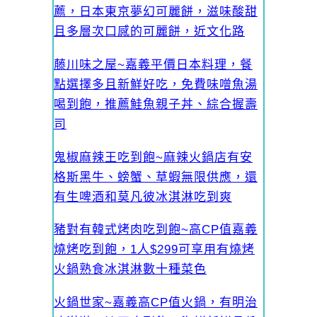
薦，日本東京夢幻可麗餅，滋味酸甜
且多層次口感的可麗餅，近文化路
藤川味之屋~嘉義平價日本料理，餐
點選擇多且新鮮好吃，免費味噌魚湯
喝到飽，推薦鮭魚親子丼、綜合握壽
司
鬼椒麻辣王吃到飽~麻辣火鍋店有安
格斯黑牛、螃蟹、草蝦無限供應，還
有生啤酒和莫凡彼冰淇淋吃到爽
豬對有韓式烤肉吃到飽~高CP值嘉義
燒烤吃到飽，1人$299可享用有燒烤
火鍋熟食冰淇淋數十種菜色
火鍋世家~嘉義高CP值火鍋，有明治