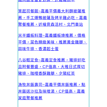
笨起司餐館~嘉義平價義大利麵披薩推
薦，手工燻鴨披薩及烤半雞必吃，嘉義
聚餐推薦，近檜意森活村、北門車站
米半鐵板料理~嘉義鐵板燒推薦，價格
平價，菜色精緻美味，推薦黃金雞腿、
蒜味牛排、香濃起士蛋
八谷輕定食~嘉義定食推薦，豬排好吃
且附餐豐盛，CP值高，大推日式厚切
豬排、咖哩香酥雞腿、夕陽紅茶
漁牧丼飯壽司~嘉義平價丼飯推薦，點
丼飯送沙拉及味噌湯，CP值高，嘉義
家庭聚餐推薦