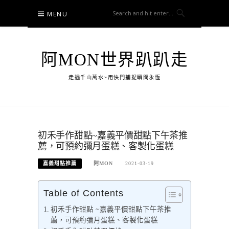
Skip
MENU
to
content
阿MON世界趴趴走
走遍千山萬水~用快門捕捉瞬間永恆
初禾手作甜點~嘉義平價甜點下午茶推
薦，可預約彌月蛋糕、客製化蛋糕
嘉義甜點推薦
阿MON
2021-03-19
Table of Contents
初禾手作甜點 ~嘉義平價甜點下午茶推
薦，可預約彌月蛋糕、客製化蛋糕