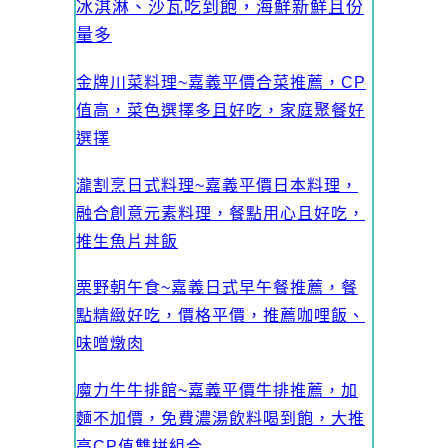
冰淇淋、沙瓦吃到飽，海鮮新鮮且份
量多
金牌川菜料理~嘉義平價合菜推薦，CP
值高，菜色選擇多且好吃，家庭聚餐好
選擇
瀧割烹日式料理~嘉義平價日本料理，
融合創意元素料理，餐點用心且好吃，
推生魚片丼飯
栗野朝午食~嘉義日式早午餐推薦，餐
點精緻好吃，價格平價，推薦咖哩飯、
味噌燉肉
魔力牛牛排館~嘉義平價牛排推薦，加
麵不加價，免費濃湯飲料喝到飽，大推
高CP值雙拼組合