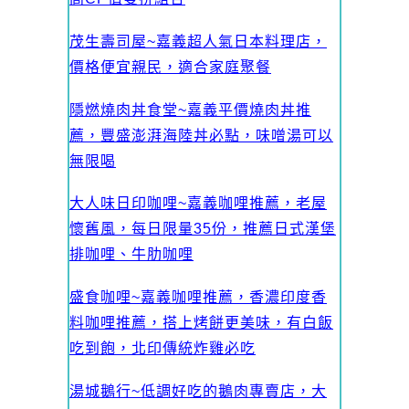
茂生壽司屋~嘉義超人氣日本料理店，
價格便宜親民，適合家庭聚餐
隱燃燒肉丼食堂~嘉義平價燒肉丼推
薦，豐盛澎湃海陸丼必點，味噌湯可以
無限喝
大人味日印咖哩~嘉義咖哩推薦，老屋
懷舊風，每日限量35份，推薦日式漢堡
排咖哩、牛肋咖哩
盛食咖哩~嘉義咖哩推薦，香濃印度香
料咖哩推薦，搭上烤餅更美味，有白飯
吃到飽，北印傳統炸雞必吃
湯城鵝行~低調好吃的鵝肉專賣店，大