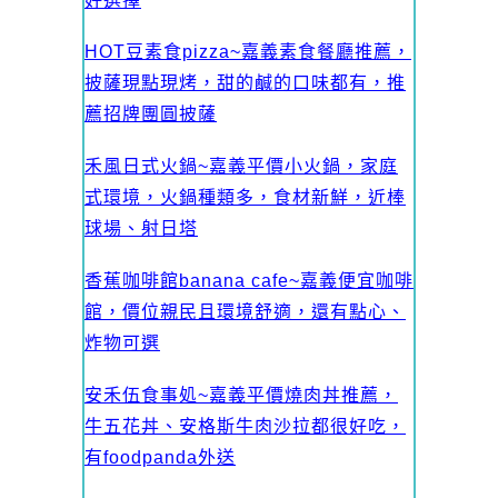
好選擇
HOT豆素食pizza~嘉義素食餐廳推薦，
披薩現點現烤，甜的鹹的口味都有，推
薦招牌團圓披薩
禾風日式火鍋~嘉義平價小火鍋，家庭
式環境，火鍋種類多，食材新鮮，近棒
球場、射日塔
香蕉咖啡館banana cafe~嘉義便宜咖啡
館，價位親民且環境舒適，還有點心、
炸物可選
安禾伍食事処~嘉義平價燒肉丼推薦，
牛五花丼、安格斯牛肉沙拉都很好吃，
有foodpanda外送