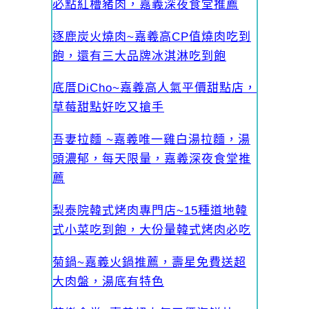
必點紅槽豬肉，嘉義深夜食堂推薦
逐鹿炭火燒肉~嘉義高CP值燒肉吃到
飽，還有三大品牌冰淇淋吃到飽
底厝DiCho~嘉義高人氣平價甜點店，
草莓甜點好吃又搶手
吾妻拉麵 ~嘉義唯一雞白湯拉麵，湯
頭濃郁，每天限量，嘉義深夜食堂推
薦
梨泰院韓式烤肉專門店~15種道地韓
式小菜吃到飽，大份量韓式烤肉必吃
菊鍋~嘉義火鍋推薦，壽星免費送超
大肉盤，湯底有特色