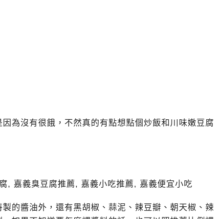
是因為沒有很餓，不然真的有點想點個炒飯和川味嫩豆腐
特製的醬油外，還有黑胡椒、蒜泥、辣豆瓣、朝天椒、辣