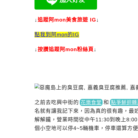
↓
追蹤阿mon美食旅遊 IG
↓
點我到阿mon的IG
↓
按讚追蹤阿mon粉絲頁
↓
之前去吃興中街
的
和
花樂食堂
點爭鮮迴轉
名就有讓我記下來，因為真的很有趣，最
解解饞，營業時間從中午11:30到晚上8
個小空地可以停4~5輛機車，停車還算方