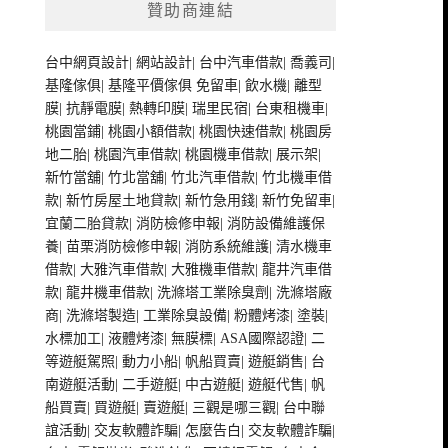
贊助商連結
台中網頁設計
|
網站設計
|
台中汽車借款
|
喬義司
|
基隆傢俱
|
基隆平價傢俱
免留車
|
飲水機
|
離型
膜
|
抗靜電膜
|
熱轉印膜
|
瑞里民宿
|
台東租機車
|
桃園當鋪
|
桃園小額借款
|
桃園快速借款
|
桃園房
地二胎
|
桃園汽車借款
|
桃園機車借款
|
展示架
|
新竹當舖
|
竹北當舖
|
竹北汽車借款
|
竹北機車借
款
|
新竹房屋土地貸款
|
新竹急用錢
|
新竹免留車
|
宜蘭二胎貸款
|
消防檢修申報
|
消防設備維護保
養
|
苗栗消防檢修申報
|
消防系統維護
|
清水機車
借款
|
大雅汽車借款
|
大雅機車借款
|
龍井汽車借
款
|
龍井機車借款
|
洗滌塔工業除臭劑
|
洗滌塔廠
商
|
洗滌塔製造
|
工業除臭設備
|
粉體烤漆
|
塗裝
|
水標加工
|
液體烤漆
|
無膜標
|
ASA國際認證
|
二
等遊艇駕照
|
動力小船
|
帆船買賣
|
遊艇銷售
|
台
南遊艇活動
|
二手遊艇
|
中古遊艇
|
遊艇代售
|
帆
船買賣
|
買遊艇
|
賣遊艇
|
三觀是哪三觀
|
台中聯
誼活動
|
交友軟體詐騙
|
怎麼告白
|
交友軟體詐騙
|