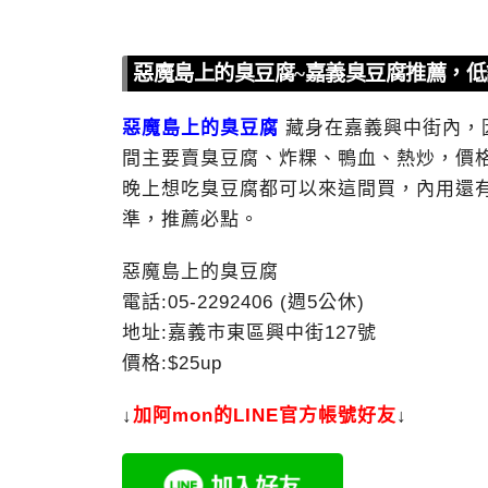
惡魔島上的臭豆腐~嘉義臭豆腐推薦，
惡魔島上的臭豆腐
藏身在嘉義興中街內，
間主要賣臭豆腐、炸粿、鴨血、熱炒，價格
晚上想吃臭豆腐都可以來這間買，內用還
準，推薦必點。
惡魔島上的臭豆腐
電話:05-2292406 (週5公休)
地址:嘉義市東區興中街127號
價格:$25up
↓
加
阿mon的LINE官方帳號好友
↓