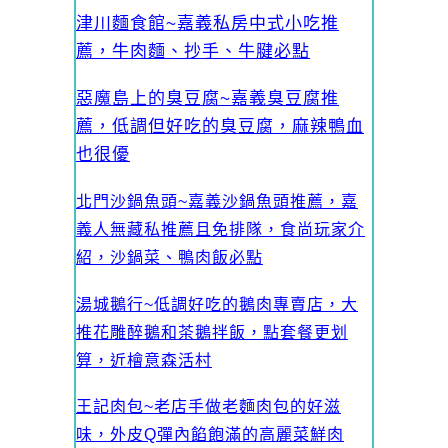
津川麵食館~嘉義私房中式小吃推
薦，牛肉麵、抄手、牛腱必點
惡魔島上的臭豆腐~嘉義臭豆腐推
薦，低調但好吃的臭豆腐，麻辣鴨血
也很優
北門沙鍋魚頭~嘉義沙鍋魚頭推薦，嘉
義人無藏私推薦且免排隊，食尚玩家介
紹，沙鍋菜、鴨肉飯必點
湯城鵝行~低調好吃的鵝肉專賣店，大
推花雕醉鵝和茶鵝拌飯，點套餐更划
算，近檜意森活村
王記肉包~老店手做老麵肉包的好滋
味，外皮Q彈內餡飽滿的高麗菜鮮肉