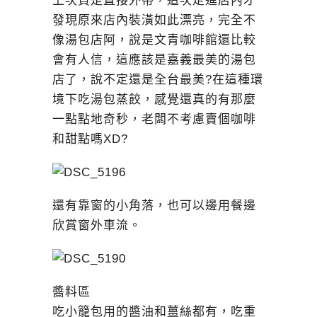
上次買是直接外帶，這次走進店內才
發現原來店內裝潢如此漂亮，完全不
像湯包店阿，說是文青咖啡館還比較
會有人信，這應該是嘉義最美的湯包
店了，說不定還是全台最美?在這種環
境下吃湯包蒸餃，感覺還真的有那麼
一點點地奇秒，老闆不考慮賣個咖啡
和甜點嗎XD?
還有靠窗的小角落，也可以邊用餐邊
欣賞窗外車流。
醬料區
吃小籠包用的醬油和薑絲都有，吃重