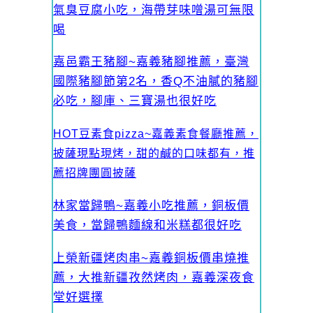
氣臭豆腐小吃，海帶芽味噌湯可無限
喝
嘉邑霸王豬腳~嘉義豬腳推薦，臺灣
國際豬腳節第2名，香Q不油膩的豬腳
必吃，腳庫、三寶湯也很好吃
HOT豆素食pizza~嘉義素食餐廳推薦，
披薩現點現烤，甜的鹹的口味都有，推
薦招牌團圓披薩
林家當歸鴨~嘉義小吃推薦，銅板價
美食，當歸鴨麵線和米糕都很好吃
上榮新疆烤肉串~嘉義銅板價串燒推
薦，大推新疆孜然烤肉，嘉義深夜食
堂好選擇