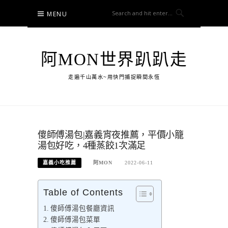
Skip
MENU
to
content
阿MON世界趴趴走
走遍千山萬水~用快門捕捉瞬間永恆
傻師傅湯包|嘉義宵夜推薦，平價小籠
湯包好吃，4種蒸餃1次滿足
嘉義小吃推薦
阿MON
2022-06-11
Table of Contents
傻師傅湯包餐廳資訊
傻師傅湯包菜單