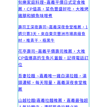
旬樂家庭料理~嘉義平價日式定食推
薦，CP值高，菜色豐盛好吃，大推烤
雞腿和鯖魚味噌煮
壽司王深夜壽司~嘉義深夜食堂推薦，1
週只賣3天，來自東京豐洲市場高級食
材，推青干、極黑牛
花亭壽司~嘉義平價壽司推薦，大推
CP值爆高的生魚片蓋飯，記得電話訂
位
吾妻拉麵 ~嘉義唯一雞白湯拉麵，湯
頭濃郁，每天限量，嘉義深夜食堂推
薦
山越拉麵|嘉義拉麵推薦，嘉義最強超