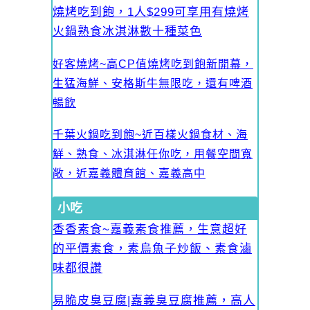
燒烤吃到飽，1人$299可享用有燒烤
火鍋熟食冰淇淋數十種菜色
好客燒烤~高CP值燒烤吃到飽新開幕，
生猛海鮮、安格斯牛無限吃，還有啤酒
暢飲
千葉火鍋吃到飽~近百樣火鍋食材、海
鮮、熟食、冰淇淋任你吃，用餐空間寬
敞，近嘉義體育館、嘉義高中
小吃
香香素食~嘉義素食推薦，生意超好
的平價素食，素烏魚子炒飯、素食滷
味都很讚
易脆皮臭豆腐|嘉義臭豆腐推薦，高人