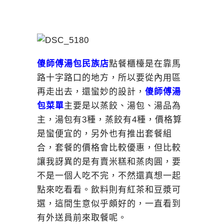
傻師傅湯包民族店
點餐櫃檯是在靠馬
路十字路口的地方，所以要從內用區
再走出去，還蠻妙的設計，
傻師傅湯
包菜單
主要是以蒸餃、湯包、湯品為
主，湯包有3種，蒸餃有4種，價格算
是蠻便宜的，另外也有推出套餐組
合，套餐的價格會比較優惠，但比較
讓我訝異的是有賣米糕和蒸肉圓，要
不是一個人吃不完，不然還真想一起
點來吃看看。飲料則有紅茶和豆漿可
選，這間生意似乎頗好的，一直看到
有外送員前來取餐呢。