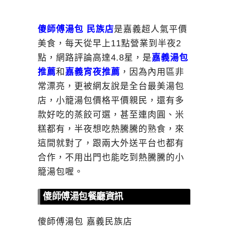
傻師傅湯包 民族店
是嘉義超人氣平價
美食，每天從早上11點營業到半夜2
點，網路評論高達4.8星，是
嘉義湯包
推薦
和
嘉義宵夜推薦
，因為內用區非
常漂亮，更被網友說是全台最美湯包
店，小籠湯包價格平價親民，還有多
款好吃的蒸餃可選，甚至連肉圓、米
糕都有，半夜想吃熱騰騰的熟食，來
這間就對了，跟兩大外送平台也都有
合作，不用出門也能吃到熱騰騰的小
籠湯包喔。
傻師傅湯包餐廳資訊
傻師傅湯包 嘉義民族店