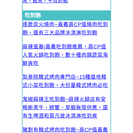
魚、鮭魚、干貝必點
吃到飽
逐鹿炭火燒肉~嘉義高CP值燒肉吃到
飽，還有三大品牌冰淇淋吃到飽
麻辣風暴|嘉義吃到飽推薦，高CP值
人氣火鍋吃到飽，數十種肉類蔬菜海
鮮爽吃
梨泰院韓式烤肉專門店~15種道地韓
式小菜吃到飽，大份量韓式烤肉必吃
鬼椒麻辣王吃到飽~麻辣火鍋店有安
格斯黑牛、螃蟹、草蝦無限供應，還
有生啤酒和莫凡彼冰淇淋吃到爽
豬對有韓式烤肉吃到飽~高CP值嘉義