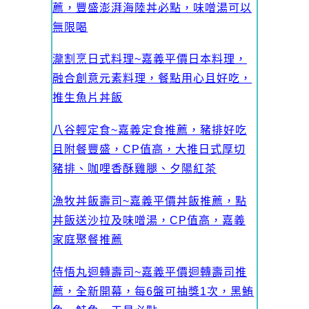
薦，豐盛澎湃海陸丼必點，味噌湯可以
無限喝
瀧割烹日式料理~嘉義平價日本料理，
融合創意元素料理，餐點用心且好吃，
推生魚片丼飯
八谷輕定食~嘉義定食推薦，豬排好吃
且附餐豐盛，CP值高，大推日式厚切
豬排、咖哩香酥雞腿、夕陽紅茶
漁牧丼飯壽司~嘉義平價丼飯推薦，點
丼飯送沙拉及味噌湯，CP值高，嘉義
家庭聚餐推薦
侍悟丸迴轉壽司~嘉義平價迴轉壽司推
薦，全新開幕，每6盤可抽獎1次，黑鮪