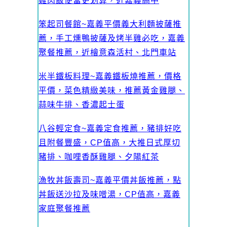
雞肉飯便當更划算，近嘉義高中
笨起司餐館~嘉義平價義大利麵披薩推
薦，手工燻鴨披薩及烤半雞必吃，嘉義
聚餐推薦，近檜意森活村、北門車站
米半鐵板料理~嘉義鐵板燒推薦，價格
平價，菜色精緻美味，推薦黃金雞腿、
蒜味牛排、香濃起士蛋
八谷輕定食~嘉義定食推薦，豬排好吃
且附餐豐盛，CP值高，大推日式厚切
豬排、咖哩香酥雞腿、夕陽紅茶
漁牧丼飯壽司~嘉義平價丼飯推薦，點
丼飯送沙拉及味噌湯，CP值高，嘉義
家庭聚餐推薦