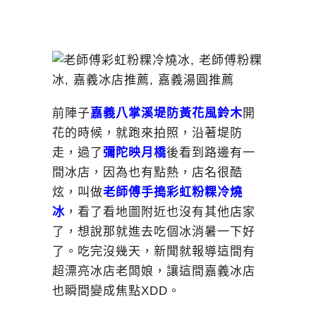
前陣子
嘉義八掌溪堤防
黃花風鈴木
開
花的時候，就跑來拍照，沿著堤防
走，過了
彌陀映月橋
後看到路邊有一
間冰店，因為也有點熱，店名很酷
炫，叫做
老師傅手搗彩虹粉粿冷燒
冰
，看了看地圖附近也沒有其他店家
了，想說那就進去吃個冰消暑一下好
了。吃完沒幾天，新聞就報導這間有
超漂亮冰店老闆娘，讓這間嘉義冰店
也瞬間變成焦點XDD。