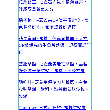
花樂食堂~嘉義超人氣平價海鮮丼，
升級成套餐更划算
橘子路上~嘉義高CP值平價定食，菜
色豐盛好吃，家庭聚餐好選擇
花亭壽司~嘉義平價壽司推薦，大推
CP值爆高的生魚片蓋飯，記得電話訂
位
雲起茶館~嘉義最美老宅茶館，品茗
好茶佐美味甜點，嘉義下午茶推薦
動吃丼~嘉義平價燒肉丼推薦，有免
費味噌湯、飲料，點丼飯就送沙拉、
甜湯
Fun tower日式可麗餅~嘉義甜點推