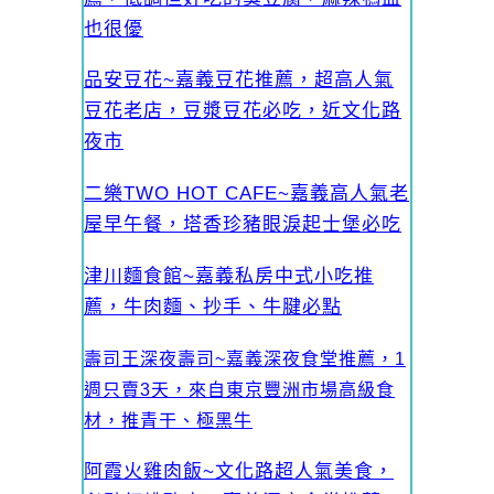
也很優
品安豆花~嘉義豆花推薦，超高人氣
豆花老店，豆漿豆花必吃，近文化路
夜市
二樂TWO HOT CAFE~嘉義高人氣老
屋早午餐，塔香珍豬眼淚起士堡必吃
津川麵食館~嘉義私房中式小吃推
薦，牛肉麵、抄手、牛腱必點
壽司王深夜壽司~嘉義深夜食堂推薦，1
週只賣3天，來自東京豐洲市場高級食
材，推青干、極黑牛
阿霞火雞肉飯~文化路超人氣美食，