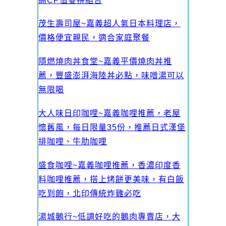
高CP值雙拼組合
茂生壽司屋~嘉義超人氣日本料理店，
價格便宜親民，適合家庭聚餐
隱燃燒肉丼食堂~嘉義平價燒肉丼推
薦，豐盛澎湃海陸丼必點，味噌湯可以
無限喝
大人味日印咖哩~嘉義咖哩推薦，老屋
懷舊風，每日限量35份，推薦日式漢堡
排咖哩、牛肋咖哩
盛食咖哩~嘉義咖哩推薦，香濃印度香
料咖哩推薦，搭上烤餅更美味，有白飯
吃到飽，北印傳統炸雞必吃
湯城鵝行~低調好吃的鵝肉專賣店，大