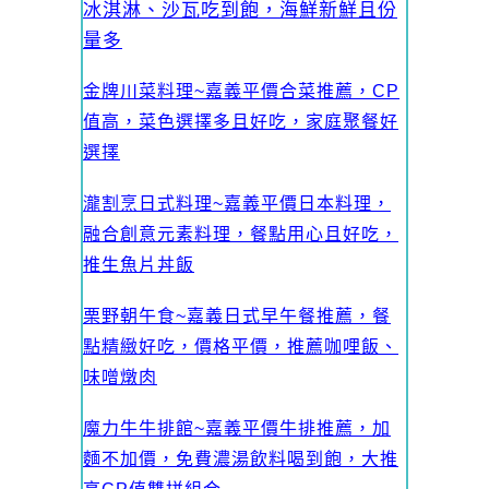
冰淇淋、沙瓦吃到飽，海鮮新鮮且份
量多
金牌川菜料理~嘉義平價合菜推薦，CP
值高，菜色選擇多且好吃，家庭聚餐好
選擇
瀧割烹日式料理~嘉義平價日本料理，
融合創意元素料理，餐點用心且好吃，
推生魚片丼飯
栗野朝午食~嘉義日式早午餐推薦，餐
點精緻好吃，價格平價，推薦咖哩飯、
味噌燉肉
魔力牛牛排館~嘉義平價牛排推薦，加
麵不加價，免費濃湯飲料喝到飽，大推