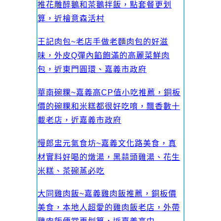
推花雕醉鵝和茶鵝拌飯，點套餐更划
算，近檜意森活村
王記肉包~老店手做老麵肉包的好滋
味，外皮Q彈內餡飽滿的高麗菜鮮肉
包，近東門圓環、嘉義市政府
華南碗粿~嘉義高CP值小吃推薦，銅板
價的碗粿和米糕都很好吃唷，飄香數十
載老店，近嘉義市政府
慢郎盅元氣食坊~嘉義文化路美食，真
材實料好喝的燉湯，黑蒜頭雞湯、花生
米糕、茶碗蒸必吃
大同雞肉飯~嘉義雞肉飯推薦，銅板價
美食，本地人超愛的雞肉飯老店，外帶