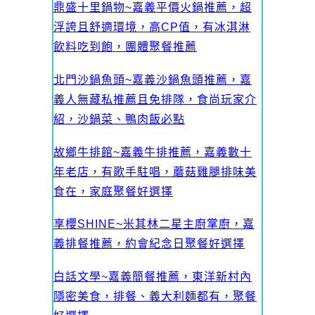
鼎盛十里鍋物~嘉義平價火鍋推薦，超
浮誇且舒適環境，高CP值，有冰淇淋
飲料吃到飽，團體聚餐推薦
北門沙鍋魚頭~嘉義沙鍋魚頭推薦，嘉
義人無藏私推薦且免排隊，食尚玩家介
紹，沙鍋菜、鴨肉飯必點
故鄉牛排館~嘉義牛排推薦，嘉義數十
年老店，有歌手駐唱，蘑菇雞腿排味美
食在，家庭聚餐好選擇
享櫻SHINE~米其林二星主廚掌廚，嘉
義排餐推薦，約會紀念日聚餐好選擇
白話文學~嘉義簡餐推薦，東洋新村內
隱密美食，排餐、義大利麵都有，聚餐