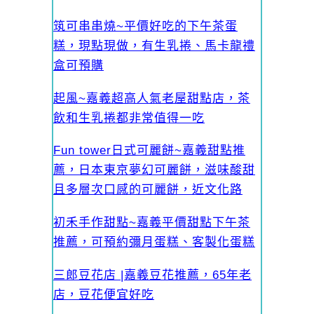
筑可串串燒~平價好吃的下午茶蛋
糕，現點現做，有生乳捲、馬卡龍禮
盒可預購
起風~嘉義超高人氣老屋甜點店，茶
飲和生乳捲都非常值得一吃
Fun tower日式可麗餅~嘉義甜點推
薦，日本東京夢幻可麗餅，滋味酸甜
且多層次口感的可麗餅，近文化路
初禾手作甜點~嘉義平價甜點下午茶
推薦，可預約彌月蛋糕、客製化蛋糕
三郎豆花店 |嘉義豆花推薦，65年老
店，豆花便宜好吃