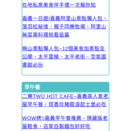
在地私房美食伴手禮一次報你知
嘉義一日遊|嘉義阿里山景點懶人包，
落羽松秘境、親子同樂牧場、阿里山
無菜單料理就看這篇
梅山景點懶人包~12個美食加景點全
公開，太平雲梯、太平老街、空氣圖
書館必玩
早午餐
二樂TWO HOT CAFE~嘉義高人氣老
屋早午餐，塔香珍豬眼淚起士堡必吃
WOW烤!|嘉義早午餐推薦，隱藏版老
屋輕食，店家自製麵包好好吃