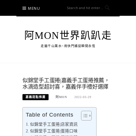
Skip
MENU
to
content
阿MON世界趴趴走
走遍千山萬水~用快門捕捉瞬間永恆
似錦堂手工蛋捲|嘉義手工蛋捲推薦，
水滴造型超討喜，嘉義伴手禮好選擇
嘉義甜點推薦
阿MON
2022-03-29
Table of Contents
似錦堂手工蛋捲|店家資訊
似錦堂手工蛋捲|蛋捲口味