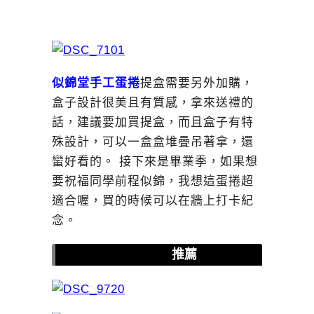
似錦堂手工蛋捲
提盒需要另外加購，
盒子設計很美且有質感，拿來送禮的
話，建議要加買提盒，而且盒子有特
殊設計，可以一盒盒堆疊吊著拿，還
蠻好看的。 接下來是畢業季，如果想
要祝福同學前程似錦，我想這蛋捲超
適合喔，買的時候可以在牆上打卡紀
念。
似錦堂手工蛋捲
|蛋捲
推薦