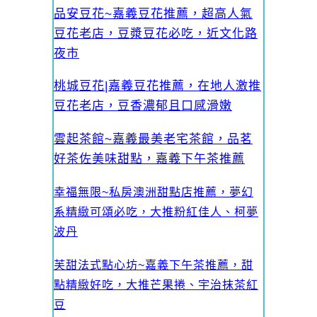
品安豆花~嘉義豆花推薦，超高人氣
豆花老店，豆漿豆花必吃，近文化路
夜市
桃城豆花|嘉義豆花推薦，在地人激推
豆花老店，豆香濃郁且口感滑嫩
雲起茶館~嘉義最美老宅茶館，品茗
好茶佐美味甜點，嘉義下午茶推薦
幸福無限~私房澳洲甜點店推薦，夢幻
系精緻可頌必吃，大推粉紅佳人、柯夢
波丹
芙甜法式點心坊~嘉義下午茶推薦，甜
點精緻好吃，大推芒果捲、宇治抹茶紅
豆