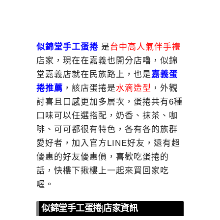
似錦堂手工蛋捲
是
台中高人氣伴手禮
店家，現在在嘉義也開分店嚕，似錦
堂嘉義店就在民族路上，也是
嘉義蛋
捲推薦
，該店蛋捲是
水滴造型
，外觀
討喜且口感更加多層次，蛋捲共有6種
口味可以任選搭配，奶香、抹茶、咖
啡、可可都很有特色，各有各的族群
愛好者，加入官方LINE好友，還有超
優惠的好友優惠價，喜歡吃蛋捲的
話，快樓下揪樓上一起來買回家吃
喔。
似錦堂手工蛋捲|店家資訊