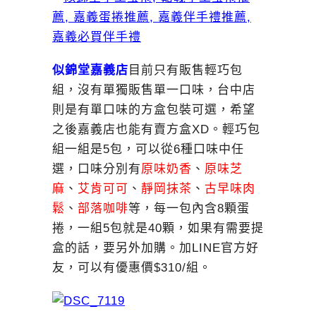
似錦堂嘉義店
目前只有販售輕巧包
組，沒有單獨販售單一口味，台中店
則是有單口味的方盒包裝可選，希望
之後嘉義店也能有賣方盒XD。輕巧包
組一組是5包，可以從6種口味中任
選，口味分別有
原味奶香
、
原味芝
麻
、
艾肯可可
、
靜岡抹茶
、
古早味肉
鬆
、
部落咖啡
等，每一包內含8顆蛋
捲，一組5包就是40顆，如果有需要提
盒的話，要另外加購。加LINE官方好
友，可以有優惠價$310/組。