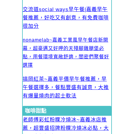
交流道social ways早午餐|嘉義早午
餐推薦，好吃又有創意，有免費咖啡
很加分
nonamelab~嘉義工業風早午餐店新開
幕，超豪邁又好呷的天殘腳雞腿堡必
點，用餐環境寬敞舒適，閨密們聚餐好
選擇
搞岡紅茶~嘉義平價早午餐推薦，早
午餐選擇多，餐點豐盛有誠意，大推
有爆量燒肉的起士軟法
咖啡甜點
老師傅彩虹粉粿冷燒冰~嘉義冰店推
薦，超豐盛招牌粉粿冷燒冰必點，大