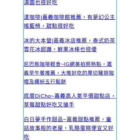
湯圓也很好吃
漾咖啡|嘉義咖啡館推薦，有夢幻公主
搖籃椅，甜點很好吃
冰的大本營|嘉義冰店推薦，泰式奶茶
雪花冰超讚，鮮果冰棒也很優
尼巴熊咖啡輕食~IG網美拍照熱點，嘉
義早午餐推薦，大推好吃的厚切豬排咖
哩及繽紛五行鬆餅
底厝DiCho~嘉義高人氣平價甜點店，
草莓甜點好吃又搶手
白日夢手作甜品~嘉義甜點推薦，童
話故事般的老屋，乳酪蛋糕便宜又好
吃