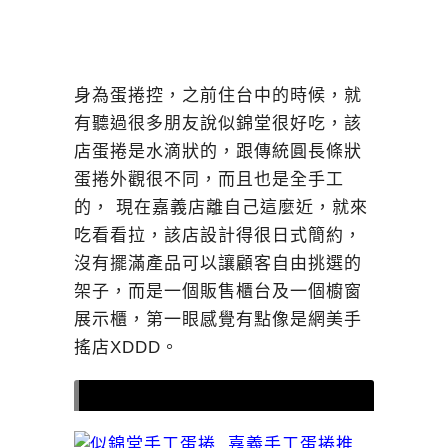
身為蛋捲控，之前住台中的時候，就
有聽過很多朋友說似錦堂很好吃，該
店蛋捲是水滴狀的，跟傳統圓長條狀
蛋捲外觀很不同，而且也是全手工
的， 現在嘉義店離自己這麼近，就來
吃看看拉，該店設計得很日式簡約，
沒有擺滿產品可以讓顧客自由挑選的
架子，而是一個販售櫃台及一個櫥窗
展示櫃，第一眼感覺有點像是網美手
搖店XDDD。
似錦堂手工蛋捲
|蛋捲口味