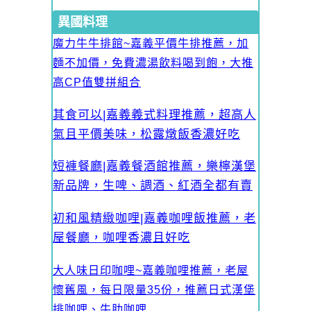
異國料理
魔力牛牛排館~嘉義平價牛排推薦，加
麵不加價，免費濃湯飲料喝到飽，大推
高CP值雙拼組合
其食可以|嘉義義式料理推薦，超高人
氣且平價美味，松露燉飯香濃好吃
短褲餐廳|嘉義餐酒館推薦，樂檸漢堡
新品牌，生啤、調酒、紅酒全都有賣
初和風精緻咖哩|嘉義咖哩飯推薦，老
屋餐廳，咖哩香濃且好吃
大人味日印咖哩~嘉義咖哩推薦，老屋
懷舊風，每日限量35份，推薦日式漢堡
排咖哩、牛肋咖哩