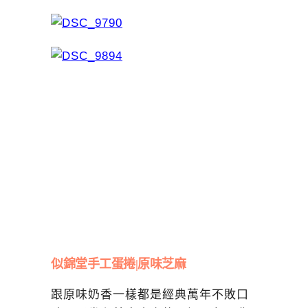
似錦堂手工蛋捲|原味芝麻
跟原味奶香一樣都是經典萬年不敗口