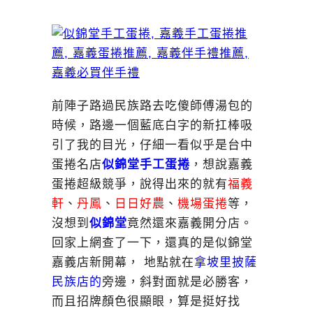
前陣子路過民族路去吃傻師傅湯包的
時候，路邊一個藍底白字的新扛棒吸
引了我的目光，仔細一看似乎是台中
蛋捲名店
似錦堂手工蛋捲
，想說嘉義
蛋捲超級競爭，說得出來的就有
福義
軒
、
丹鳳
、
日日好農
、
機場蛋捲
等，
沒想到
似錦堂
竟然還來嘉義開分店。
回家上網查了一下，還真的是似錦堂
嘉義店新開幕， 地點就在
拿坡里披薩
民族店的
旁邊，斜對面就是必勝客，
而且招牌顏色很顯眼，算是挺好找