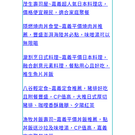
茂生壽司屋~嘉義超人氣日本料理店，
價格便宜親民，適合家庭聚餐
隱燃燒肉丼食堂~嘉義平價燒肉丼推
薦，豐盛澎湃海陸丼必點，味噌湯可以
無限喝
瀧割烹日式料理~嘉義平價日本料理，
融合創意元素料理，餐點用心且好吃，
推生魚片丼飯
八谷輕定食~嘉義定食推薦，豬排好吃
且附餐豐盛，CP值高，大推日式厚切
豬排、咖哩香酥雞腿、夕陽紅茶
漁牧丼飯壽司~嘉義平價丼飯推薦，點
丼飯送沙拉及味噌湯，CP值高，嘉義