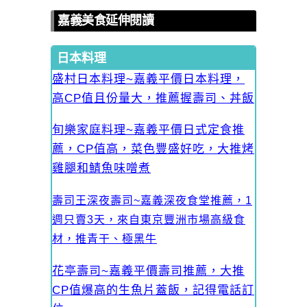
嘉義美食延伸閱讀
日本料理
盛村日本料理~嘉義平價日本料理，
高CP值且份量大，推薦握壽司、丼飯
旬樂家庭料理~嘉義平價日式定食推
薦，CP值高，菜色豐盛好吃，大推烤
雞腿和鯖魚味噌煮
壽司王深夜壽司~嘉義深夜食堂推薦，1
週只賣3天，來自東京豐洲市場高級食
材，推青干、極黑牛
花亭壽司~嘉義平價壽司推薦，大推
CP值爆高的生魚片蓋飯，記得電話訂