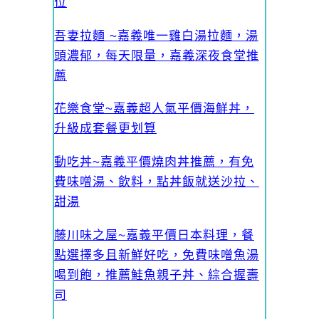
位
吾妻拉麵 ~嘉義唯一雞白湯拉麵，湯
頭濃郁，每天限量，嘉義深夜食堂推
薦
花樂食堂~嘉義超人氣平價海鮮丼，
升級成套餐更划算
動吃丼~嘉義平價燒肉丼推薦，有免
費味噌湯、飲料，點丼飯就送沙拉、
甜湯
藤川味之屋~嘉義平價日本料理，餐
點選擇多且新鮮好吃，免費味噌魚湯
喝到飽，推薦鮭魚親子丼、綜合握壽
司