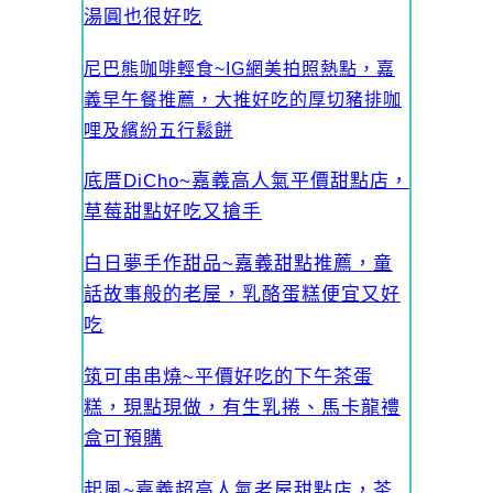
湯圓也很好吃
尼巴熊咖啡輕食~IG網美拍照熱點，嘉
義早午餐推薦，大推好吃的厚切豬排咖
哩及繽紛五行鬆餅
底厝DiCho~嘉義高人氣平價甜點店，
草莓甜點好吃又搶手
白日夢手作甜品~嘉義甜點推薦，童
話故事般的老屋，乳酪蛋糕便宜又好
吃
筑可串串燒~平價好吃的下午茶蛋
糕，現點現做，有生乳捲、馬卡龍禮
盒可預購
起風~嘉義超高人氣老屋甜點店，茶