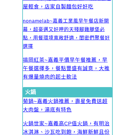
屋輕食，店家自製麵包好好吃
nonamelab~嘉義工業風早午餐店新開
幕，超豪邁又好呷的天殘腳雞腿堡必
點，用餐環境寬敞舒適，閨密們聚餐好
選擇
搞岡紅茶~嘉義平價早午餐推薦，早
午餐選擇多，餐點豐盛有誠意，大推
有爆量燒肉的起士軟法
火鍋
菊鍋~嘉義火鍋推薦，壽星免費送超
大肉盤，湯底有特色
火鍋世家~嘉義高CP值火鍋，有明治
冰淇淋、沙瓦吃到飽，海鮮新鮮且份