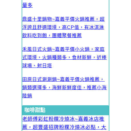
量多
鼎盛十里鍋物~嘉義平價火鍋推薦，超
浮誇且舒適環境，高CP值，有冰淇淋
飲料吃到飽，團體聚餐推薦
禾風日式火鍋~嘉義平價小火鍋，家庭
式環境，火鍋種類多，食材新鮮，近棒
球場、射日塔
田原日式涮涮鍋~嘉義平價火鍋推薦，
鍋類選擇多，海鮮新鮮度佳，推薦小海
陸鍋
咖啡甜點
老師傅彩虹粉粿冷燒冰~嘉義冰店推
薦，超豐盛招牌粉粿冷燒冰必點，大