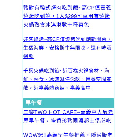
豬對有韓式烤肉吃到飽~高CP值嘉義
燒烤吃到飽，1人$299可享用有燒烤
火鍋熟食冰淇淋數十種菜色
好客燒烤~高CP值燒烤吃到飽新開幕，
生猛海鮮、安格斯牛無限吃，還有啤酒
暢飲
千葉火鍋吃到飽~近百樣火鍋食材、海
鮮、熟食、冰淇淋任你吃，用餐空間寬
敞，近嘉義體育館、嘉義高中
早午餐
二樂TWO HOT CAFE~嘉義高人氣老
屋早午餐，塔香珍豬眼淚起士堡必吃
WOW烤!|嘉義早午餐推薦，隱藏版老