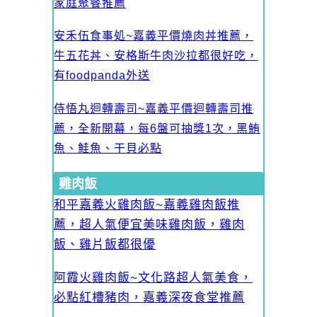
家庭聚餐推薦
安禾伍食事処~嘉義平價燒肉丼推薦，
牛五花丼、安格斯牛肉沙拉都很好吃，
有foodpanda外送
侍悟丸迴轉壽司~嘉義平價迴轉壽司推
薦，全新開幕，每6盤可抽獎1次，黑鮪
魚、鮭魚、干貝必點
雞肉飯
和平嘉義火雞肉飯~嘉義雞肉飯推
薦，超人氣便宜美味雞肉飯，雞肉
飯、雞片飯都很優
阿霞火雞肉飯~文化路超人氣美食，
必點紅槽豬肉，嘉義深夜食堂推薦