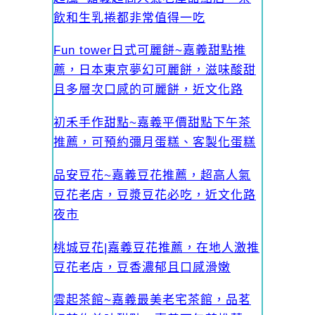
飲和生乳捲都非常值得一吃
Fun tower日式可麗餅~嘉義甜點推
薦，日本東京夢幻可麗餅，滋味酸甜
且多層次口感的可麗餅，近文化路
初禾手作甜點~嘉義平價甜點下午茶
推薦，可預約彌月蛋糕、客製化蛋糕
品安豆花~嘉義豆花推薦，超高人氣
豆花老店，豆漿豆花必吃，近文化路
夜市
桃城豆花|嘉義豆花推薦，在地人激推
豆花老店，豆香濃郁且口感滑嫩
雲起茶館~嘉義最美老宅茶館，品茗