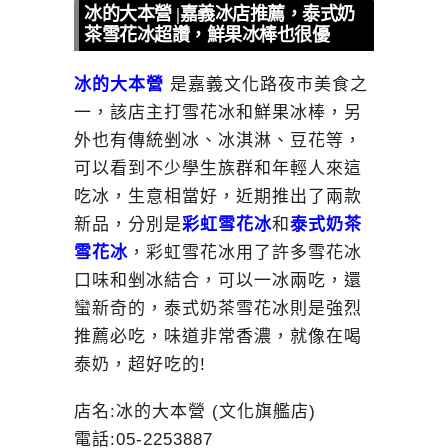
冰的大本營 |嘉義冰店推薦，泰式奶
茶雪花冰超讚，鮮果冰棒也很優
冰的大本營
是嘉義文化路夜市美食之
一，該店主打雪花冰和鮮果冰棒，另
外也有傳統剉冰、冰淇淋、豆花等，
可以看到不少學生族群和年輕人來這
吃冰，生意相當好，近期推出了兩款
新品，分別是
彩虹雪花冰
和
泰式奶茶
雪花冰
，彩虹雪花冰用了許多雪花冰
口味和剉冰結合，可以一冰兩吃，還
蠻新奇的，泰式奶茶雪花冰則是強烈
推薦必吃，味道非常香濃，就像在喝
泰奶，超好吃的!
店名:冰的大本營 (文化旗艦店)
電話:05-2253887