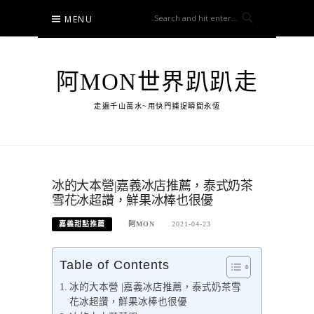
Skip
MENU
to
content
阿MON世界趴趴走
走遍千山萬水~用快門捕捉瞬間永恆
冰的大本營|嘉義冰店推薦，泰式奶茶
雪花冰超讚，鮮果冰棒也很優
嘉義甜點推薦
阿MON
2021-04-23
Table of Contents
冰的大本營 |嘉義冰店推薦，泰式奶茶雪
花冰超讚，鮮果冰棒也很優