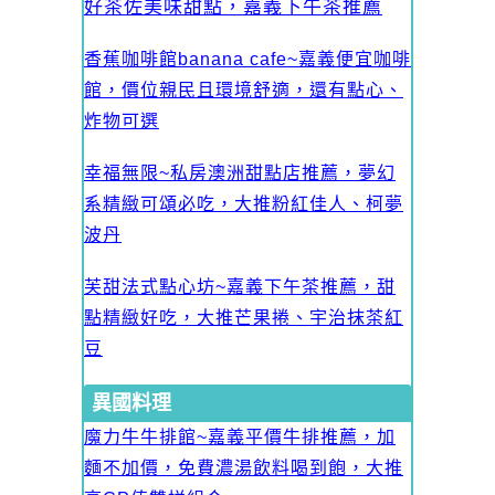
好茶佐美味甜點，嘉義下午茶推薦
香蕉咖啡館banana cafe~嘉義便宜咖啡
館，價位親民且環境舒適，還有點心、
炸物可選
幸福無限~私房澳洲甜點店推薦，夢幻
系精緻可頌必吃，大推粉紅佳人、柯夢
波丹
芙甜法式點心坊~嘉義下午茶推薦，甜
點精緻好吃，大推芒果捲、宇治抹茶紅
豆
異國料理
魔力牛牛排館~嘉義平價牛排推薦，加
麵不加價，免費濃湯飲料喝到飽，大推