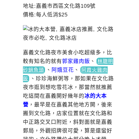
地址:嘉義市西區文化路109號
價格:每人低消$25
嘉義文化路夜市美食小吃超級多，比
較有知名的就有
郭家雞肉飯
、
林聰明
、
阿娥豆花
、
砂鍋魚頭
阿霞火雞肉
、
珍珍海鮮粥等，那如果在文化路
飯
夜市逛到想吃雪花冰，那當然就推薦
吃這間在嘉義開好幾年的
冰的大本
營
，最早是在嘉義其他地方開，後來
搬到文化路，店家位置就在文化路和
中正路交叉口附近，斜對面就是嘉義
郵局，外觀招牌很可愛，算是還蠻好