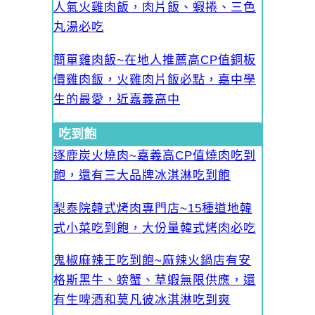
人氣火雞肉飯，肉片飯、蝦捲、三色
丸湯必吃
簡單雞肉飯~在地人推薦高CP值銅板
價雞肉飯，火雞肉片飯必點，嘉中學
生的最愛，近嘉義高中
吃到飽
逐鹿炭火燒肉~嘉義高CP值燒肉吃到
飽，還有三大品牌冰淇淋吃到飽
梨泰院韓式烤肉專門店~15種道地韓
式小菜吃到飽，大份量韓式烤肉必吃
鬼椒麻辣王吃到飽~麻辣火鍋店有安
格斯黑牛、螃蟹、草蝦無限供應，還
有生啤酒和莫凡彼冰淇淋吃到爽