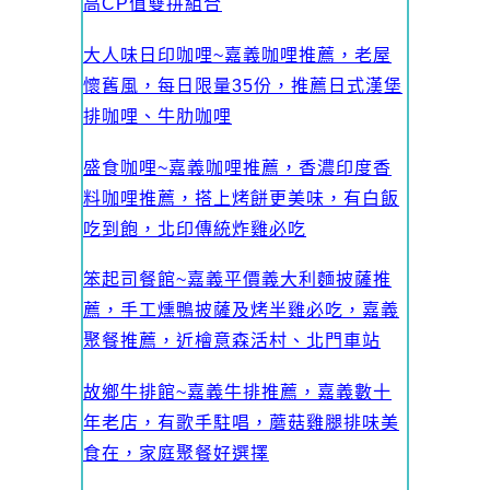
高CP值雙拼組合
大人味日印咖哩~嘉義咖哩推薦，老屋
懷舊風，每日限量35份，推薦日式漢堡
排咖哩、牛肋咖哩
盛食咖哩~嘉義咖哩推薦，香濃印度香
料咖哩推薦，搭上烤餅更美味，有白飯
吃到飽，北印傳統炸雞必吃
笨起司餐館~嘉義平價義大利麵披薩推
薦，手工燻鴨披薩及烤半雞必吃，嘉義
聚餐推薦，近檜意森活村、北門車站
故鄉牛排館~嘉義牛排推薦，嘉義數十
年老店，有歌手駐唱，蘑菇雞腿排味美
食在，家庭聚餐好選擇