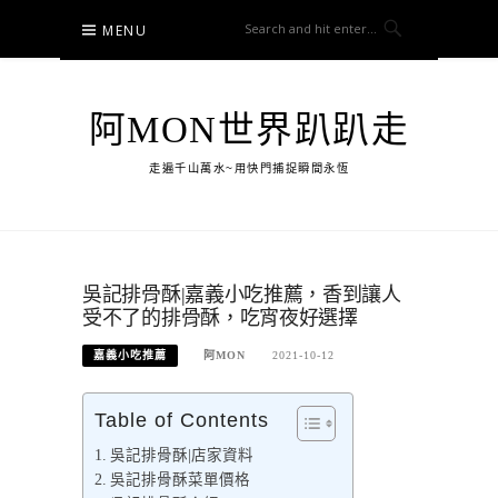
Skip
MENU
to
content
阿MON世界趴趴走
走遍千山萬水~用快門捕捉瞬間永恆
吳記排骨酥|嘉義小吃推薦，香到讓人
受不了的排骨酥，吃宵夜好選擇
嘉義小吃推薦
阿MON
2021-10-12
Table of Contents
吳記排骨酥|店家資料
吳記排骨酥菜單價格