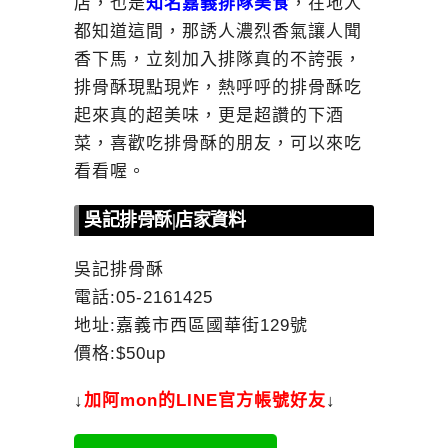
店，也是
知名嘉義排隊美食
，在地人
都知道這間，那誘人濃烈香氣讓人聞
香下馬，立刻加入排隊真的不誇張，
排骨酥現點現炸，熱呼呼的排骨酥吃
起來真的超美味，更是超讚的下酒
菜，喜歡吃排骨酥的朋友，可以來吃
看看喔。
吳記排骨酥|店家資料
吳記排骨酥
電話:05-2161425
地址:嘉義市西區國華街129號
價格:$50up
↓
加
阿mon的LINE官方帳號好友
↓