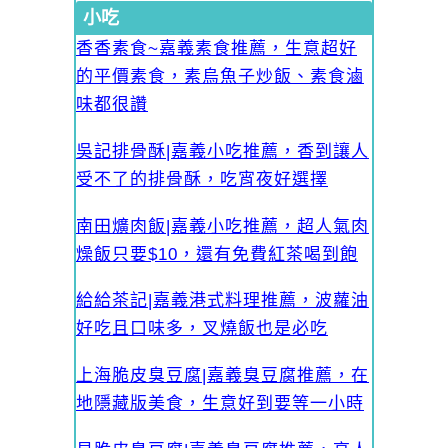
小吃
香香素食~嘉義素食推薦，生意超好
的平價素食，素烏魚子炒飯、素食滷
味都很讚
吳記排骨酥|嘉義小吃推薦，香到讓人
受不了的排骨酥，吃宵夜好選擇
南田爌肉飯|嘉義小吃推薦，超人氣肉
燥飯只要$10，還有免費紅茶喝到飽
給給茶記|嘉義港式料理推薦，波蘿油
好吃且口味多，叉燒飯也是必吃
上海脆皮臭豆腐|嘉義臭豆腐推薦，在
地隱藏版美食，生意好到要等一小時