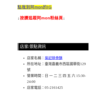
點我到阿mon的IG
↓
按讚追蹤阿mon粉絲頁
↓
店家/景點資訊
店家名稱：
吳記排骨酥
所在地址：臺灣嘉義市西區國華街129
號
營業時間：日 一 二 三 四 五 六 15:30-
24:00
店家電話：05-2161425