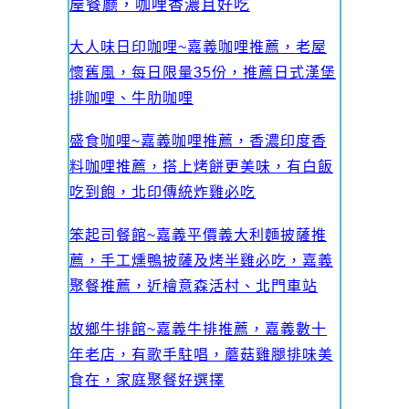
屋餐廳，咖哩香濃且好吃
大人味日印咖哩~嘉義咖哩推薦，老屋
懷舊風，每日限量35份，推薦日式漢堡
排咖哩、牛肋咖哩
盛食咖哩~嘉義咖哩推薦，香濃印度香
料咖哩推薦，搭上烤餅更美味，有白飯
吃到飽，北印傳統炸雞必吃
笨起司餐館~嘉義平價義大利麵披薩推
薦，手工燻鴨披薩及烤半雞必吃，嘉義
聚餐推薦，近檜意森活村、北門車站
故鄉牛排館~嘉義牛排推薦，嘉義數十
年老店，有歌手駐唱，蘑菇雞腿排味美
食在，家庭聚餐好選擇