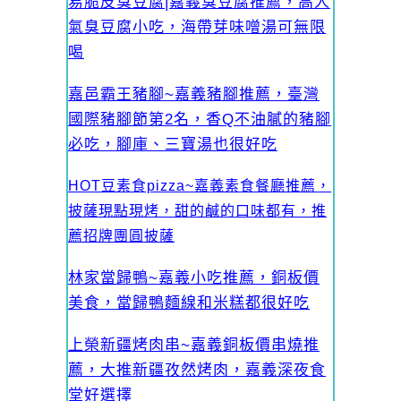
易脆皮臭豆腐|嘉義臭豆腐推薦，高人
氣臭豆腐小吃，海帶芽味噌湯可無限
喝
嘉邑霸王豬腳~嘉義豬腳推薦，臺灣
國際豬腳節第2名，香Q不油膩的豬腳
必吃，腳庫、三寶湯也很好吃
HOT豆素食pizza~嘉義素食餐廳推薦，
披薩現點現烤，甜的鹹的口味都有，推
薦招牌團圓披薩
林家當歸鴨~嘉義小吃推薦，銅板價
美食，當歸鴨麵線和米糕都很好吃
上榮新疆烤肉串~嘉義銅板價串燒推
薦，大推新疆孜然烤肉，嘉義深夜食
堂好選擇