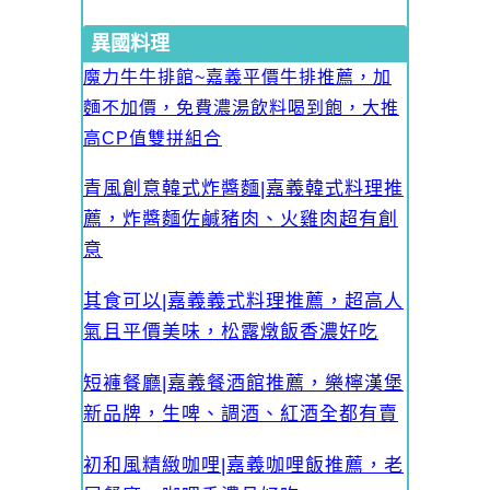
異國料理
魔力牛牛排館~嘉義平價牛排推薦，加
麵不加價，免費濃湯飲料喝到飽，大推
高CP值雙拼組合
青風創意韓式炸醬麵|嘉義韓式料理推
薦，炸醬麵佐鹹豬肉、火雞肉超有創
意
其食可以|嘉義義式料理推薦，超高人
氣且平價美味，松露燉飯香濃好吃
短褲餐廳|嘉義餐酒館推薦，樂檸漢堡
新品牌，生啤、調酒、紅酒全都有賣
初和風精緻咖哩|嘉義咖哩飯推薦，老