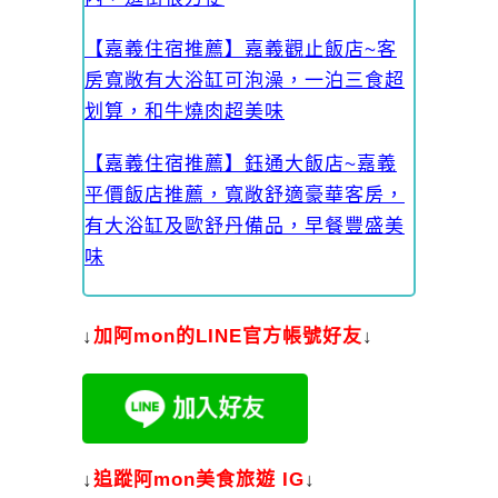
【嘉義住宿推薦】嘉義觀止飯店~客
房寬敞有大浴缸可泡澡，一泊三食超
划算，和牛燒肉超美味
【嘉義住宿推薦】鈺通大飯店~嘉義
平價飯店推薦，寬敞舒適豪華客房，
有大浴缸及歐舒丹備品，早餐豐盛美
味
↓
加
阿mon的LINE官方帳號好友
↓
↓
追蹤阿mon美食旅遊 IG
↓