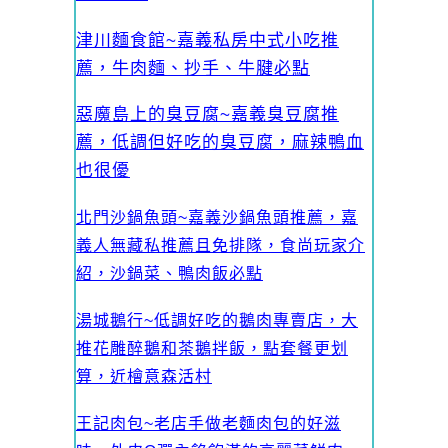
津川麵食館~嘉義私房中式小吃推
薦，牛肉麵、抄手、牛腱必點
惡魔島上的臭豆腐~嘉義臭豆腐推
薦，低調但好吃的臭豆腐，麻辣鴨血
也很優
北門沙鍋魚頭~嘉義沙鍋魚頭推薦，嘉
義人無藏私推薦且免排隊，食尚玩家介
紹，沙鍋菜、鴨肉飯必點
湯城鵝行~低調好吃的鵝肉專賣店，大
推花雕醉鵝和茶鵝拌飯，點套餐更划
算，近檜意森活村
王記肉包~老店手做老麵肉包的好滋