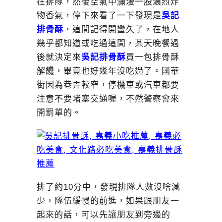
在排隊，然後空氣中瀰漫一股濃烈炸
物香氣，停下來看了一下發現是
吳記
排骨酥
，這間記得開蠻久了，在地人
幾乎都知道或吃過這間，某天晚餐過
後就決定來
吳記排骨酥
買一包排骨酥
解饞，畢竟也好幾年沒吃過了。國華
街因為巷弄較窄，停機車或汽車都要
注意不要堵塞交通喔，不然警察會來
開罰單的。
排了約10分中，發現排隊人數沒啥減
少，隊伍緩慢的前進，如果跟朋友一
起來的話，可以先讓朋友到旁邊的