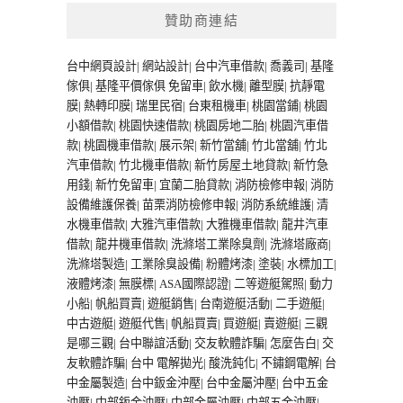
贊助商連結
台中網頁設計
|
網站設計
|
台中汽車借款
|
喬義司
|
基隆
傢俱
|
基隆平價傢俱
免留車
|
飲水機
|
離型膜
|
抗靜電
膜
|
熱轉印膜
|
瑞里民宿
|
台東租機車
|
桃園當鋪
|
桃園
小額借款
|
桃園快速借款
|
桃園房地二胎
|
桃園汽車借
款
|
桃園機車借款
|
展示架
|
新竹當舖
|
竹北當舖
|
竹北
汽車借款
|
竹北機車借款
|
新竹房屋土地貸款
|
新竹急
用錢
|
新竹免留車
|
宜蘭二胎貸款
|
消防檢修申報
|
消防
設備維護保養
|
苗栗消防檢修申報
|
消防系統維護
|
清
水機車借款
|
大雅汽車借款
|
大雅機車借款
|
龍井汽車
借款
|
龍井機車借款
|
洗滌塔工業除臭劑
|
洗滌塔廠商
|
洗滌塔製造
|
工業除臭設備
|
粉體烤漆
|
塗裝
|
水標加工
|
液體烤漆
|
無膜標
|
ASA國際認證
|
二等遊艇駕照
|
動力
小船
|
帆船買賣
|
遊艇銷售
|
台南遊艇活動
|
二手遊艇
|
中古遊艇
|
遊艇代售
|
帆船買賣
|
買遊艇
|
賣遊艇
|
三觀
是哪三觀
|
台中聯誼活動
|
交友軟體詐騙
|
怎麼告白
|
交
友軟體詐騙
|
台中 電解拋光
|
酸洗鈍化
|
不鏽鋼電解
|
台
中金屬製造
|
台中鈑金沖壓
|
台中金屬沖壓
|
台中五金
沖壓
|
中部鈑金沖壓
|
中部金屬沖壓
|
中部五金沖壓
|