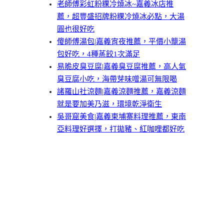
老師傅彩虹粉粿冷燒冰~嘉義冰店推
薦，超豐盛招牌粉粿冷燒冰必點，大湯
圓也很好吃
傻師傅湯包|嘉義宵夜推薦，平價小籠湯
包好吃，4種蒸餃1次滿足
易脆皮臭豆腐|嘉義臭豆腐推薦，高人氣
臭豆腐小吃，海帶芽味噌湯可無限喝
諸羅山社涼麵|嘉義涼麵推薦，嘉義涼麵
就是要加美乃滋，環境乾淨衛生
吳哥窟美食|嘉義柬埔寨料理推薦，東南
亞料理好選擇，打拋豬、紅咖哩都好吃