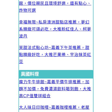
館，價位親民且環境舒適，還有點心、
炸物可選
幸福無限~私房澳洲甜點店推薦，夢幻
系精緻可頌必吃，大推粉紅佳人、柯夢
波丹
芙甜法式點心坊~嘉義下午茶推薦，甜
點精緻好吃，大推芒果捲、宇治抹茶紅
豆
異國料理
魔力牛牛排館~嘉義平價牛排推薦，加
麵不加價，免費濃湯飲料喝到飽，大推
高CP值雙拼組合
大人味日印咖哩~嘉義咖哩推薦，老屋