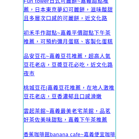
Fun tower日式可麗餅~嘉義甜點推
薦，日本東京夢幻可麗餅，滋味酸甜
且多層次口感的可麗餅，近文化路
初禾手作甜點~嘉義平價甜點下午茶
推薦，可預約彌月蛋糕、客製化蛋糕
品安豆花~嘉義豆花推薦，超高人氣
豆花老店，豆漿豆花必吃，近文化路
夜市
桃城豆花|嘉義豆花推薦，在地人激推
豆花老店，豆香濃郁且口感滑嫩
雲起茶館~嘉義最美老宅茶館，品茗
好茶佐美味甜點，嘉義下午茶推薦
香蕉咖啡館banana cafe~嘉義便宜咖啡