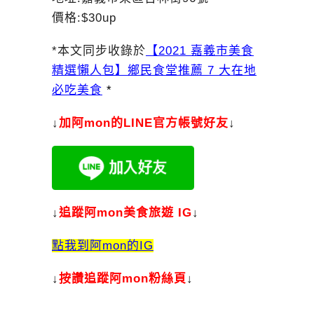
價格:$30up
*本文同步收錄於
【2021 嘉義市美食
精選懶人包】鄉民食堂推薦 7 大在地
必吃美食
*
↓
加
阿mon的LINE官方帳號好友
↓
↓
追蹤阿mon美食旅遊 IG
↓
點我到阿mon的IG
↓
按讚追蹤阿mon粉絲頁
↓