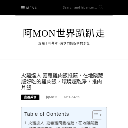
Skip
MENU
to
content
阿MON世界趴趴走
走遍千山萬水~用快門捕捉瞬間永恆
火雞達人|嘉義雞肉飯推薦，在地隱藏
版好吃的雞肉飯，環境超乾淨，推肉
片飯
嘉義美食
阿MON
2021-04-23
Table of Contents
火雞達人 |嘉義雞肉飯推薦，在地隱藏版