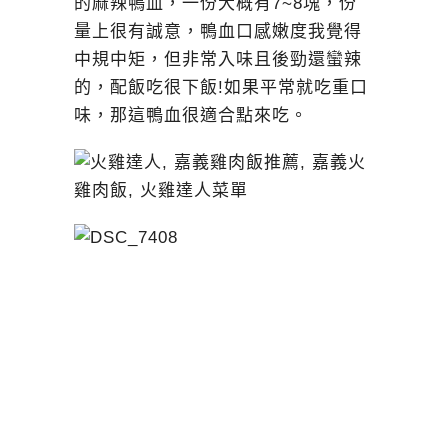
的麻辣鴨血，一份大概有7~8塊，份
量上很有誠意，鴨血口感嫩度我覺得
中規中矩，但非常入味且後勁還蠻辣
的，配飯吃很下飯!如果平常就吃重口
味，那這鴨血很適合點來吃。