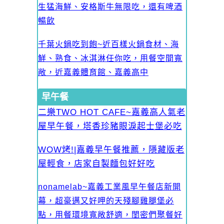
生猛海鮮、安格斯牛無限吃，還有啤酒
暢飲
千葉火鍋吃到飽~近百樣火鍋食材、海
鮮、熟食、冰淇淋任你吃，用餐空間寬
敞，近嘉義體育館、嘉義高中
早午餐
二樂TWO HOT CAFE~嘉義高人氣老
屋早午餐，塔香珍豬眼淚起士堡必吃
WOW烤!|嘉義早午餐推薦，隱藏版老
屋輕食，店家自製麵包好好吃
nonamelab~嘉義工業風早午餐店新開
幕，超豪邁又好呷的天殘腳雞腿堡必
點，用餐環境寬敞舒適，閨密們聚餐好