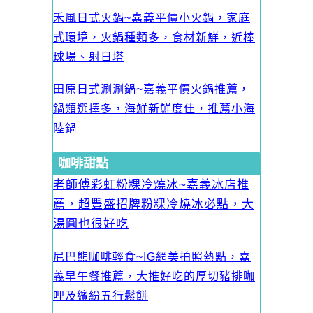
禾風日式火鍋~嘉義平價小火鍋，家庭
式環境，火鍋種類多，食材新鮮，近棒
球場、射日塔
田原日式涮涮鍋~嘉義平價火鍋推薦，
鍋類選擇多，海鮮新鮮度佳，推薦小海
陸鍋
咖啡甜點
老師傅彩虹粉粿冷燒冰~嘉義冰店推
薦，超豐盛招牌粉粿冷燒冰必點，大
湯圓也很好吃
尼巴熊咖啡輕食~IG網美拍照熱點，嘉
義早午餐推薦，大推好吃的厚切豬排咖
哩及繽紛五行鬆餅