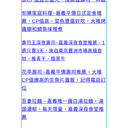
旬樂家庭料理~嘉義平價日式定食推
薦，CP值高，菜色豐盛好吃，大推烤
雞腿和鯖魚味噌煮
壽司王深夜壽司~嘉義深夜食堂推薦，1
週只賣3天，來自東京豐洲市場高級食
材，推青干、極黑牛
花亭壽司~嘉義平價壽司推薦，大推
CP值爆高的生魚片蓋飯，記得電話訂
位
吾妻拉麵 ~嘉義唯一雞白湯拉麵，湯
頭濃郁，每天限量，嘉義深夜食堂推
薦