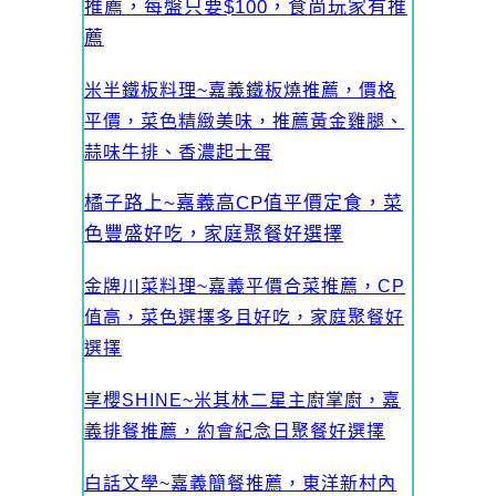
推薦，每盤只要$100，食尚玩家有推
薦
米半鐵板料理~嘉義鐵板燒推薦，價格
平價，菜色精緻美味，推薦黃金雞腿、
蒜味牛排、香濃起士蛋
橘子路上~嘉義高CP值平價定食，菜
色豐盛好吃，家庭聚餐好選擇
金牌川菜料理~嘉義平價合菜推薦，CP
值高，菜色選擇多且好吃，家庭聚餐好
選擇
享櫻SHINE~米其林二星主廚掌廚，嘉
義排餐推薦，約會紀念日聚餐好選擇
白話文學~嘉義簡餐推薦，東洋新村內