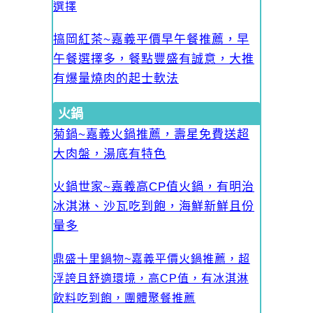
選擇
搞岡紅茶~嘉義平價早午餐推薦，早
午餐選擇多，餐點豐盛有誠意，大推
有爆量燒肉的起士軟法
火鍋
菊鍋~嘉義火鍋推薦，壽星免費送超
大肉盤，湯底有特色
火鍋世家~嘉義高CP值火鍋，有明治
冰淇淋、沙瓦吃到飽，海鮮新鮮且份
量多
鼎盛十里鍋物~嘉義平價火鍋推薦，超
浮誇且舒適環境，高CP值，有冰淇淋
飲料吃到飽，團體聚餐推薦