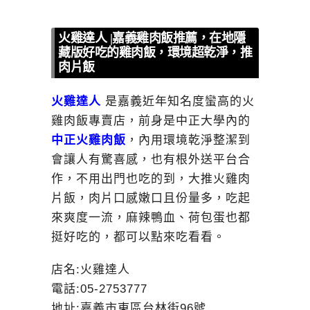
火雞達人 |嘉義雞肉飯推薦，在地隱
藏版好吃的雞肉飯，環境超乾淨，推
肉片飯
火雞達人
是嘉義近年知名度蠻高的火
雞肉飯專賣店，前身是中正大學內的
中正火雞肉飯
，內用環境乾淨整潔到
會讓人有驚喜感，也有根外送平台合
作，不用出門也吃的到，大推火雞肉
片飯，肉片口感嫩口且份量多，吃起
來爽度一流，麻辣鴨血、荷包蛋也都
挺好吃的，都可以點來吃看看。
店名:火雞達人
電話:05-2753777
地址:嘉義市東區台林街96號