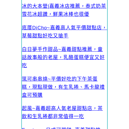
冰的大本營|嘉義冰店推薦，泰式奶茶
雪花冰超讚，鮮果冰棒也很優
底厝DiCho~嘉義高人氣平價甜點店，
草莓甜點好吃又搶手
白日夢手作甜品~嘉義甜點推薦，童
話故事般的老屋，乳酪蛋糕便宜又好
吃
筑可串串燒~平價好吃的下午茶蛋
糕，現點現做，有生乳捲、馬卡龍禮
盒可預購
起風~嘉義超高人氣老屋甜點店，茶
飲和生乳捲都非常值得一吃