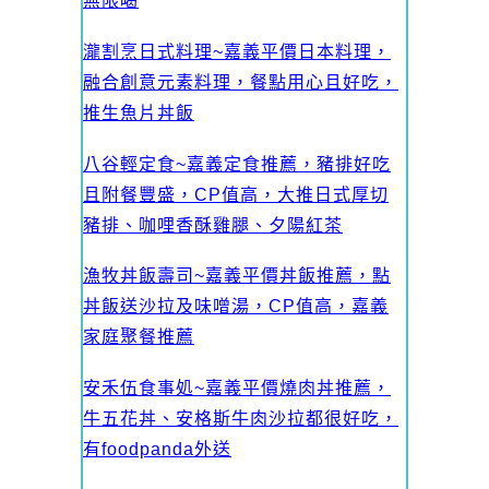
無限喝
瀧割烹日式料理~嘉義平價日本料理，
融合創意元素料理，餐點用心且好吃，
推生魚片丼飯
八谷輕定食~嘉義定食推薦，豬排好吃
且附餐豐盛，CP值高，大推日式厚切
豬排、咖哩香酥雞腿、夕陽紅茶
漁牧丼飯壽司~嘉義平價丼飯推薦，點
丼飯送沙拉及味噌湯，CP值高，嘉義
家庭聚餐推薦
安禾伍食事処~嘉義平價燒肉丼推薦，
牛五花丼、安格斯牛肉沙拉都很好吃，
有foodpanda外送