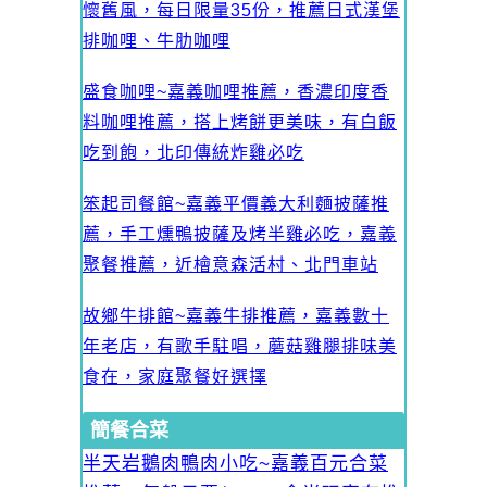
懷舊風，每日限量35份，推薦日式漢堡
排咖哩、牛肋咖哩
盛食咖哩~嘉義咖哩推薦，香濃印度香
料咖哩推薦，搭上烤餅更美味，有白飯
吃到飽，北印傳統炸雞必吃
笨起司餐館~嘉義平價義大利麵披薩推
薦，手工燻鴨披薩及烤半雞必吃，嘉義
聚餐推薦，近檜意森活村、北門車站
故鄉牛排館~嘉義牛排推薦，嘉義數十
年老店，有歌手駐唱，蘑菇雞腿排味美
食在，家庭聚餐好選擇
簡餐合菜
半天岩鵝肉鴨肉小吃~嘉義百元合菜