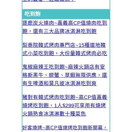
吃到飽
逐鹿炭火燒肉~嘉義高CP值燒肉吃到
飽，還有三大品牌冰淇淋吃到飽
梨泰院韓式烤肉專門店~15種道地韓
式小菜吃到飽，大份量韓式烤肉必吃
鬼椒麻辣王吃到飽~麻辣火鍋店有安
格斯黑牛、螃蟹、草蝦無限供應，還
有生啤酒和莫凡彼冰淇淋吃到爽
豬對有韓式烤肉吃到飽~高CP值嘉義
燒烤吃到飽，1人$299可享用有燒烤
火鍋熟食冰淇淋數十種菜色
好客燒烤~高CP值燒烤吃到飽新開幕，