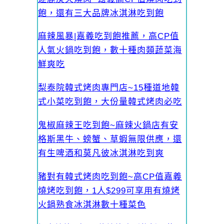
飽，還有三大品牌冰淇淋吃到飽
麻辣風暴|嘉義吃到飽推薦，高CP值
人氣火鍋吃到飽，數十種肉類蔬菜海
鮮爽吃
梨泰院韓式烤肉專門店~15種道地韓
式小菜吃到飽，大份量韓式烤肉必吃
鬼椒麻辣王吃到飽~麻辣火鍋店有安
格斯黑牛、螃蟹、草蝦無限供應，還
有生啤酒和莫凡彼冰淇淋吃到爽
豬對有韓式烤肉吃到飽~高CP值嘉義
燒烤吃到飽，1人$299可享用有燒烤
火鍋熟食冰淇淋數十種菜色