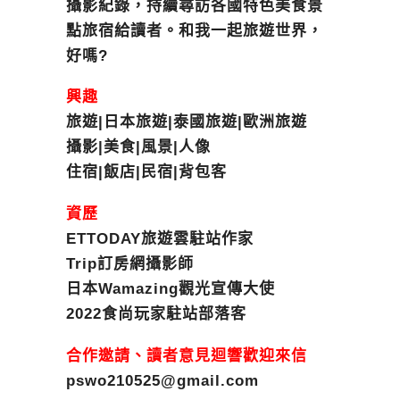
攝影紀錄，持續尋訪各國特色美食景
點旅宿給讀者。和我一起旅遊世界，
好嗎?
興趣
旅遊|日本旅遊|泰國旅遊|歐洲旅遊
攝影|美食|風景|人像
住宿|飯店|民宿|背包客
資歷
ETTODAY旅遊雲駐站作家
Trip訂房網攝影師
日本Wamazing觀光宣傳大使
2022食尚玩家駐站部落客
合作邀請、讀者意見迴響歡迎來信
pswo210525@gmail.com