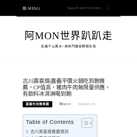
Skip
MENU
to
content
阿MON世界趴趴走
走遍千山萬水~用快門捕捉瞬間永恆
古川壽喜燒|嘉義平價火鍋吃到飽推
薦，CP值高，豬肉牛肉無限量供應，
有飲料冰淇淋喝到飽
嘉義吃到飽推薦
阿MON
2024-01-13
Table of Contents
古川涮喜燒餐廳資訊