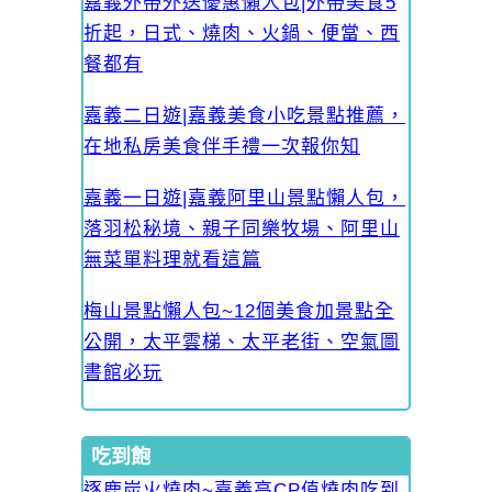
嘉義外帶外送優惠懶人包|外帶美食5
折起，日式、燒肉、火鍋、便當、西
餐都有
嘉義二日遊|嘉義美食小吃景點推薦，
在地私房美食伴手禮一次報你知
嘉義一日遊|嘉義阿里山景點懶人包，
落羽松秘境、親子同樂牧場、阿里山
無菜單料理就看這篇
梅山景點懶人包~12個美食加景點全
公開，太平雲梯、太平老街、空氣圖
書館必玩
吃到飽
逐鹿炭火燒肉~嘉義高CP值燒肉吃到