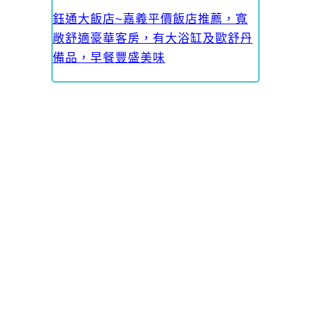
鈺通大飯店~嘉義平價飯店推薦，寬
敞舒適豪華客房，有大浴缸及歐舒丹
備品，早餐豐盛美味