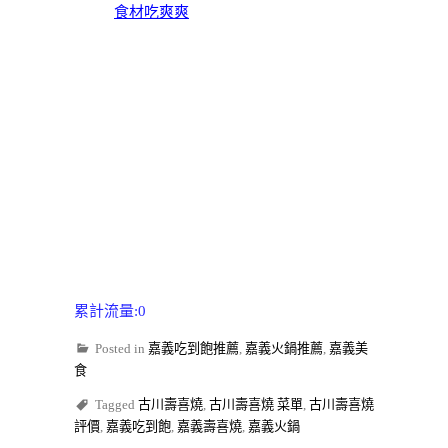
食材吃爽爽
累計流量:0
Posted in
嘉義吃到飽推薦
,
嘉義火鍋推薦
,
嘉義美
食
Tagged
古川壽喜燒
,
古川壽喜燒 菜單
,
古川壽喜燒
評價
,
嘉義吃到飽
,
嘉義壽喜燒
,
嘉義火鍋