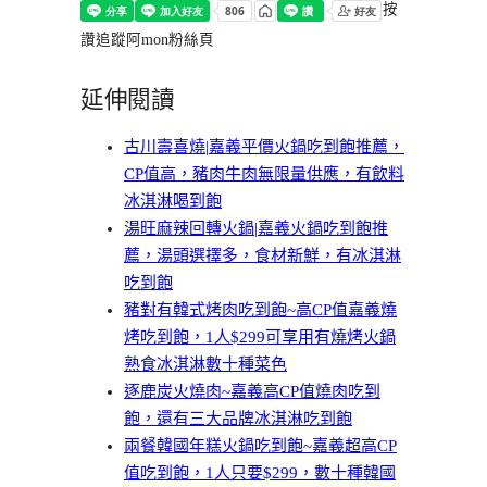
按
讚追蹤阿mon粉絲頁
延伸閱讀
古川壽喜燒|嘉義平價火鍋吃到飽推薦，
CP值高，豬肉牛肉無限量供應，有飲料
冰淇淋喝到飽
湯旺麻辣回轉火鍋|嘉義火鍋吃到飽推
薦，湯頭選擇多，食材新鮮，有冰淇淋
吃到飽
豬對有韓式烤肉吃到飽~高CP值嘉義燒
烤吃到飽，1人$299可享用有燒烤火鍋
熟食冰淇淋數十種菜色
逐鹿炭火燒肉~嘉義高CP值燒肉吃到
飽，還有三大品牌冰淇淋吃到飽
兩餐韓國年糕火鍋吃到飽~嘉義超高CP
值吃到飽，1人只要$299，數十種韓國