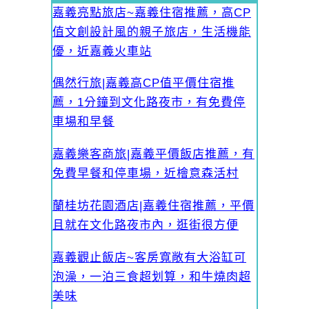
嘉義亮點旅店~嘉義住宿推薦，高CP
值文創設計風的親子旅店，生活機能
優，近嘉義火車站
偶然行旅|嘉義高CP值平價住宿推
薦，1分鐘到文化路夜市，有免費停
車場和早餐
嘉義樂客商旅|嘉義平價飯店推薦，有
免費早餐和停車場，近檜意森活村
蘭桂坊花園酒店|嘉義住宿推薦，平價
且就在文化路夜市內，逛街很方便
嘉義觀止飯店~客房寬敞有大浴缸可
泡澡，一泊三食超划算，和牛燒肉超
美味