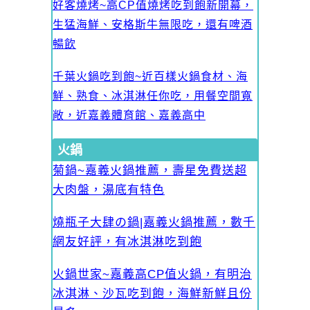
好客燒烤~高CP值燒烤吃到飽新開幕，
生猛海鮮、安格斯牛無限吃，還有啤酒
暢飲
千葉火鍋吃到飽~近百樣火鍋食材、海
鮮、熟食、冰淇淋任你吃，用餐空間寬
敞，近嘉義體育館、嘉義高中
火鍋
菊鍋~嘉義火鍋推薦，壽星免費送超
大肉盤，湯底有特色
燒瓶子大肆の鍋|嘉義火鍋推薦，數千
網友好評，有冰淇淋吃到飽
火鍋世家~嘉義高CP值火鍋，有明治
冰淇淋、沙瓦吃到飽，海鮮新鮮且份