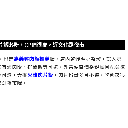
片飯必吃，CP值很高，近文化路夜市
，也是
嘉義雞肉飯推薦
喔，店內乾淨明亮整潔，讓人第
還有滷肉飯、排骨飯等可選，外帶便當價格親民且配菜選
菜可選，大推
火雞肉片飯
，肉片份量多且不柴，吃起來很
以逛夜市喔。