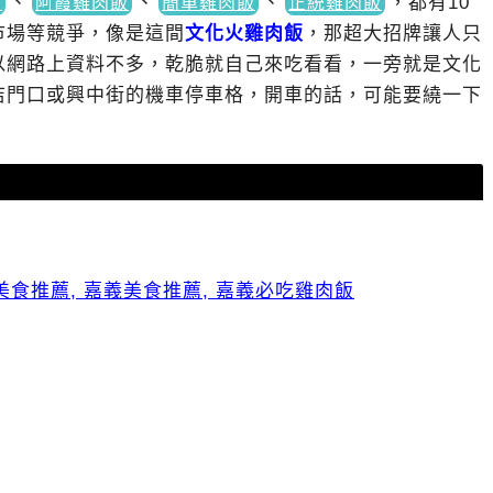
、
、
、
，
都有10
飯
阿霞雞肉飯
簡單雞肉飯
正統雞肉飯
市場等競爭，像是這間
文化火雞肉飯
，那超大招牌讓人只
以網路上資料不多，乾脆就自己來吃看看，一旁就是文化
店門口或興中街的機車停車格，開車的話，可能要繞一下