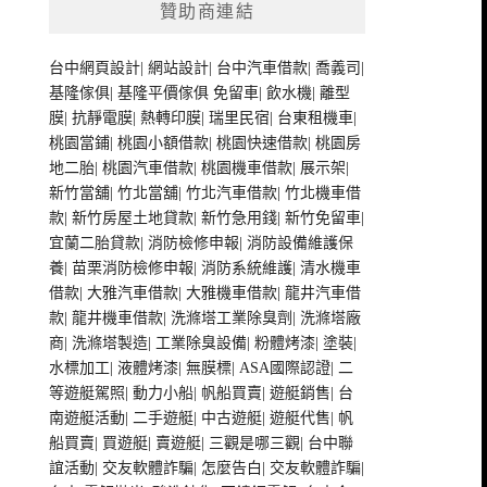
贊助商連結
台中網頁設計
|
網站設計
|
台中汽車借款
|
喬義司
|
基隆傢俱
|
基隆平價傢俱
免留車
|
飲水機
|
離型
膜
|
抗靜電膜
|
熱轉印膜
|
瑞里民宿
|
台東租機車
|
桃園當鋪
|
桃園小額借款
|
桃園快速借款
|
桃園房
地二胎
|
桃園汽車借款
|
桃園機車借款
|
展示架
|
新竹當舖
|
竹北當舖
|
竹北汽車借款
|
竹北機車借
款
|
新竹房屋土地貸款
|
新竹急用錢
|
新竹免留車
|
宜蘭二胎貸款
|
消防檢修申報
|
消防設備維護保
養
|
苗栗消防檢修申報
|
消防系統維護
|
清水機車
借款
|
大雅汽車借款
|
大雅機車借款
|
龍井汽車借
款
|
龍井機車借款
|
洗滌塔工業除臭劑
|
洗滌塔廠
商
|
洗滌塔製造
|
工業除臭設備
|
粉體烤漆
|
塗裝
|
水標加工
|
液體烤漆
|
無膜標
|
ASA國際認證
|
二
等遊艇駕照
|
動力小船
|
帆船買賣
|
遊艇銷售
|
台
南遊艇活動
|
二手遊艇
|
中古遊艇
|
遊艇代售
|
帆
船買賣
|
買遊艇
|
賣遊艇
|
三觀是哪三觀
|
台中聯
誼活動
|
交友軟體詐騙
|
怎麼告白
|
交友軟體詐騙
|