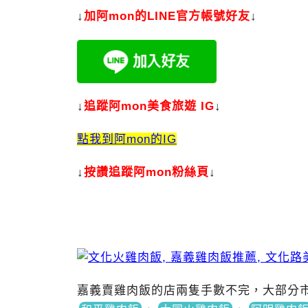
↓
加
阿mon的LINE官方帳號好友
↓
↓
追蹤阿mon美食旅遊 IG
↓
點我到阿mon的IG
↓
按讚追蹤阿mon粉絲頁
↓
嘉義賣雞肉飯的店兩隻手數不完，大部分