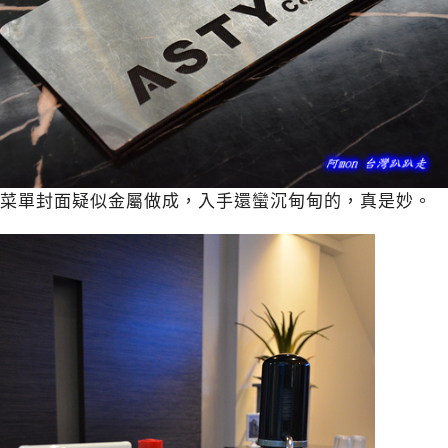
菜單封面疑似金屬做成，入手還蠻沉甸甸的，真是妙。