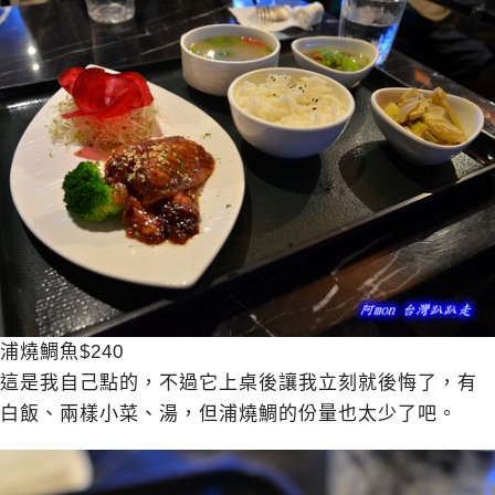
浦燒鯛魚$240
這是我自己點的，不過它上桌後讓我立刻就後悔了，有
白飯、兩樣小菜、湯，但浦燒鯛的份量也太少了吧。