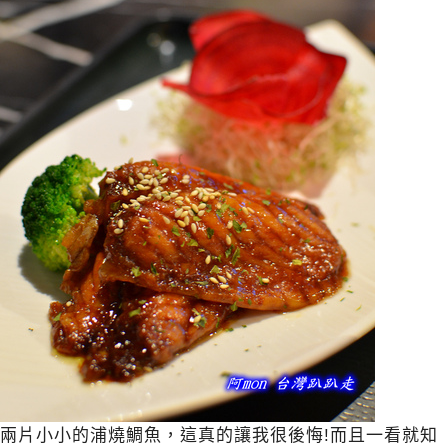
兩片小小的浦燒鯛魚，這真的讓我很後悔!而且一看就知