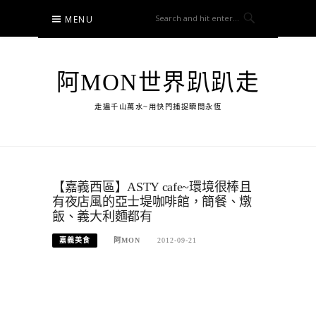
Skip
MENU
to
content
阿MON世界趴趴走
走遍千山萬水~用快門捕捉瞬間永恆
【嘉義西區】ASTY cafe~環境很棒且
有夜店風的亞士堤咖啡館，簡餐、燉
飯、義大利麵都有
嘉義美食
阿MON
2012-09-21