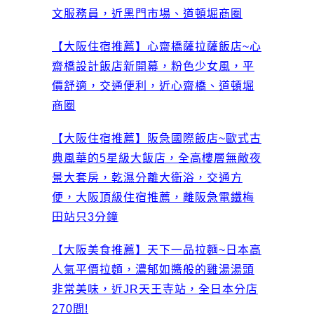
文服務員，近黑門市場、道頓堀商圈
【大阪住宿推薦】心齋橋薩拉薩飯店~心
齋橋設計飯店新開幕，粉色少女風，平
價舒適，交通便利，近心齋橋、道頓堀
商圈
【大阪住宿推薦】阪急國際飯店~歐式古
典風華的5星級大飯店，全高樓層無敵夜
景大套房，乾濕分離大衛浴，交通方
便，大阪頂級住宿推薦，離阪急電鐵梅
田站只3分鐘
【大阪美食推薦】天下一品拉麵~日本高
人氣平價拉麵，濃郁如醬般的雞湯湯頭
非常美味，近JR天王寺站，全日本分店
270間!