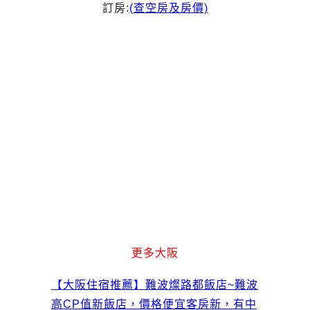
訂房:
(查空房及房價)
更多大阪
【大阪住宿推薦】難波燦路都飯店~難波
高CP值新飯店，價格便宜客房新，有中