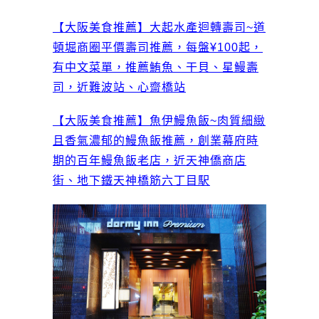
【大阪美食推薦】大起水產迴轉壽司~道
頓堀商圈平價壽司推薦，每盤¥100起，
有中文菜單，推薦鮪魚、干貝、星鰻壽
司，近難波站、心齋橋站
【大阪美食推薦】魚伊鰻魚飯~肉質細緻
且香氣濃郁的鰻魚飯推薦，創業幕府時
期的百年鰻魚飯老店，近天神僑商店
街、地下鐵天神橋筋六丁目駅