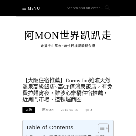
Skip
MENU
to
content
阿MON世界趴趴走
走遍千山萬水~用快門捕捉瞬間永恆
【大阪住宿推薦】Dormy Inn難波天然
溫泉高級飯店~高CP值溫泉飯店，有免
費拉麵宵夜，難波心齋橋住宿推薦，
近黑門市場、道頓堀商圈
大阪
阿MON
2015-05-16
2
Table of Contents