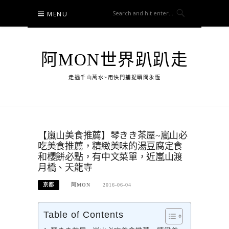
Skip
MENU
to
content
阿MON世界趴趴走
走遍千山萬水~用快門捕捉瞬間永恆
【嵐山美食推薦】琴きき茶屋~嵐山必
吃美食推薦，精緻美味的湯豆腐定食
和櫻餅必點，有中文菜單，近嵐山渡
月橋、天龍寺
京都
阿MON
2016-06-04
Table of Contents