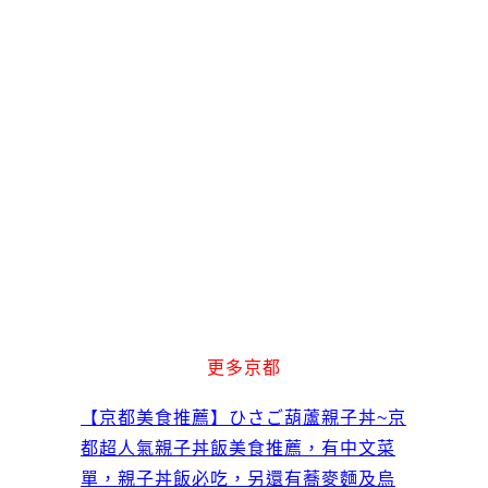
更多京都
【京都美食推薦】ひさご葫蘆親子丼~京
都超人氣親子丼飯美食推薦，有中文菜
單，親子丼飯必吃，另還有蕎麥麵及烏