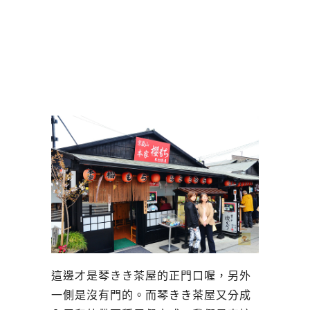
這邊才是琴きき茶屋的正門口喔，另外
一側是沒有門的。而琴きき茶屋又分成