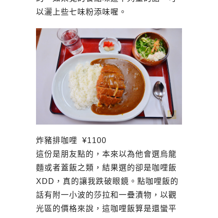
以灑上些七味粉添味喔。
炸豬排咖哩 ¥1100
這份是朋友點的，本來以為他會選烏龍
麵或者蓋飯之類，結果選的卻是咖哩飯
XDD，真的讓我跌破眼鏡。點咖哩飯的
話有附一小波的莎拉和一疊漬物，以觀
光區的價格來說，這咖哩飯算是還蠻平