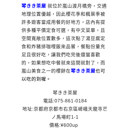
琴きき茶屋
就位於嵐山渡月橋旁，交通
地理位置優越，因此櫻花季和楓葉季被
許多遊客當成用餐的好地方，店內有提
供多種平價定食可選，有中文菜單，且
空間寬敞位置數多，這次點了湯豆腐定
食和炸豬排咖哩飯來品嘗，餐點份量充
足且很好吃，讓我們吃完後還蠻喜歡
的，如果想吃中餐就來這間就對了，而
嵐山美食之一的櫻餅在
琴きき茶屋
也可
以吃的到喔。
琴きき茶屋
電話:075-861-0184
地址:京都府京都市右京區嵯峨天龍寺芒
ノ馬場町1-1
價格:¥600up