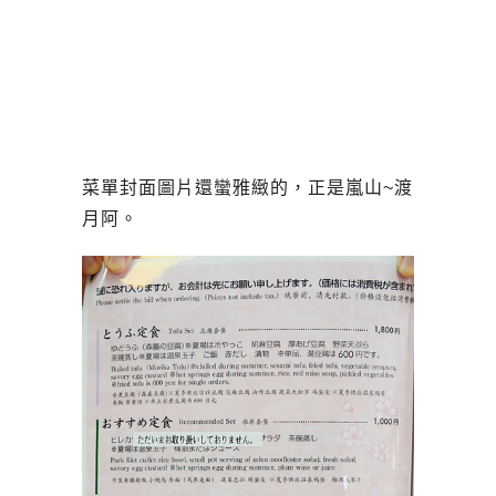
菜單封面圖片還蠻雅緻的，正是嵐山~渡
月阿。