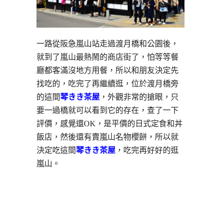
一路從阪急嵐山站走過渡月橋和公園後，
就到了嵐山最熱鬧的商店街了，怕等等餐
廳都客滿沒地方用餐，所以和朋友決定先
找吃的，吃完了再繼續逛，位於渡月橋旁
的這間
琴きき茶屋
，外觀非常的搶眼，只
要一過橋就可以看到它的存在，查了一下
評價，感覺還OK，是平價的日式定食和丼
飯店，然後還有賣嵐山名物櫻餅，所以就
決定吃這間
琴きき茶屋
，吃完再好好的逛
嵐山。