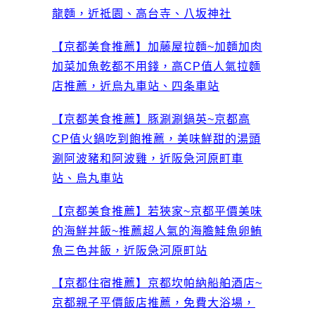
龍麵，近祗園、高台寺、八坂神社
【京都美食推薦】加藤屋拉麵~加麵加肉
加菜加魚乾都不用錢，高CP值人氣拉麵
店推薦，近烏丸車站、四条車站
【京都美食推薦】豚涮涮鍋英~京都高
CP值火鍋吃到飽推薦，美味鮮甜的湯頭
涮阿波豬和阿波雞，近阪急河原町車
站、烏丸車站
【京都美食推薦】若狹家~京都平價美味
的海鮮丼飯~推薦超人氣的海膽鮭魚卵鮪
魚三色丼飯，近阪急河原町站
【京都住宿推薦】京都坎帕納船舶酒店~
京都親子平價飯店推薦，免費大浴場，