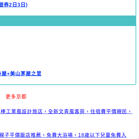
券2日3日)
舟屋+美山茅屋之里
更多京都
yoto~超棒工業風設計旅店，全新文青風客房，住宿費平價親民，
親子平價飯店推薦，免費大浴場，18歲以下兒童免費入