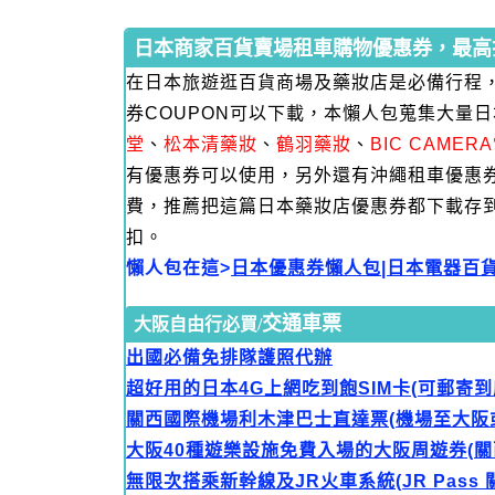
日本商家百貨賣場租車購物優惠券，最高折
在日本旅遊逛百貨商場及藥妝店是必備行程
券COUPON可以下載，本懶人包蒐集大量
堂
、
松本清藥妝
、
鶴羽藥妝
、
BIC CAME
有優惠券可以使用，另外還有沖繩租車優惠
費，推薦把這篇日本藥妝店優惠券都下載存
扣。
懶人包在這>
日本優惠券懶人包|日本電器百
交通車票
大阪自由行必買/
出國必備免排隊護照代辦
超好用的日本4G上網吃到飽SIM卡(可郵寄到
關西國際機場利木津巴士直達票(機場至大阪
大阪40種遊樂設施免費入場的大阪周遊券(關
無限次搭乘新幹線及JR火車系統(JR Pass