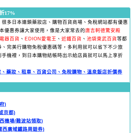
17%
，很多日本連鎖藥妝店、購物百貨商場、免稅網站都有優惠
日本優惠券讓大家使用，像是大家常去的
唐吉軻德驚安殿
RA電器百貨
、
EDION愛電王
、
近鐵百貨
、
池袋東武百貨
等都
券、完美行購物免稅優惠碼等，多利用就可以省下不少旅
到手機裡，到日本購物結帳時出示給店員就可以馬上享折
貨、藥妝、租車、百貨公司、免稅購物、溫泉飯店折價券
府)
或京都)
西機場/難波站領取)
 關西廣域鐵路周遊券)