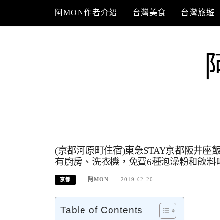
Skip
阿MON作者介紹
台灣美食
台灣旅遊
to
content
(京都河原町住宿)東急STAY京都阪井座飯店 To
有廚房、洗衣機，免費6種泡澡粉和飲料
阿MON
2019-02-20
京都
Table of Contents