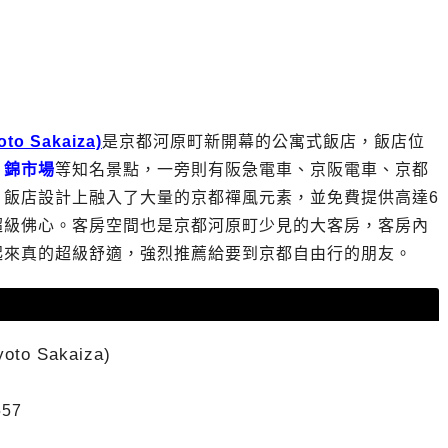
o Sakaiza)
是京都河原町新開幕的公寓式飯店，飯店位
、
錦市場
等知名景點，一旁則有阪急電車、京阪電車、京都
，飯店設計上融入了大量的京都禪風元素，並免費提供高達6
超級佛心。客房空間也是京都河原町少見的大客房，客房內
起來真的超級舒適，強烈推薦給要到京都自由行的朋友。
o Sakaiza)
57