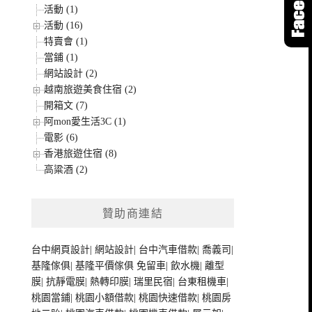
活動 (1)
活動 (16)
特賣會 (1)
當鋪 (1)
網站設計 (2)
越南旅遊美食住宿 (2)
開箱文 (7)
阿mon愛生活3C (1)
電影 (6)
香港旅遊住宿 (8)
高粱酒 (2)
贊助商連結
台中網頁設計
|
網站設計
|
台中汽車借款
|
喬義司
|
基隆傢俱
|
基隆平價傢俱
免留車
|
飲水機
|
離型
膜
|
抗靜電膜
|
熱轉印膜
|
瑞里民宿
|
台東租機車
|
桃園當鋪
|
桃園小額借款
|
桃園快速借款
|
桃園房