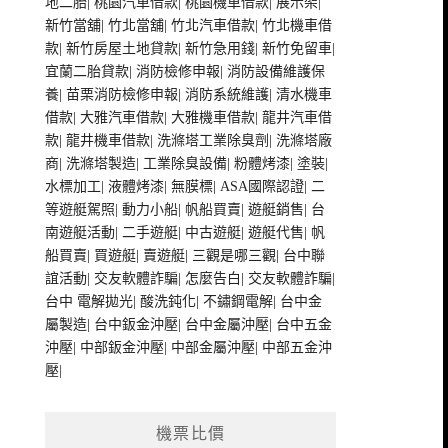
地二胎
|
桃園汽車借款
|
桃園機車借款
|
展示架
|
新竹當舖
|
竹北當舖
|
竹北汽車借款
|
竹北機車借
款
|
新竹房屋土地貸款
|
新竹急用錢
|
新竹免留車
|
宜蘭二胎貸款
|
消防檢修申報
|
消防設備維護保
養
|
苗栗消防檢修申報
|
消防系統維護
|
清水機車
借款
|
大雅汽車借款
|
大雅機車借款
|
龍井汽車借
款
|
龍井機車借款
|
洗滌塔工業除臭劑
|
洗滌塔廠
商
|
洗滌塔製造
|
工業除臭設備
|
粉體烤漆
|
塗裝
|
水標加工
|
液體烤漆
|
無膜標
|
ASA國際認證
|
二
等遊艇駕照
|
動力小船
|
帆船買賣
|
遊艇銷售
|
台
南遊艇活動
|
二手遊艇
|
中古遊艇
|
遊艇代售
|
帆
船買賣
|
買遊艇
|
賣遊艇
|
三觀是哪三觀
|
台中聯
誼活動
|
交友軟體詐騙
|
怎麼告白
|
交友軟體詐騙
|
台中 電解拋光
|
酸洗鈍化
|
不鏽鋼電解
|
台中金
屬製造
|
台中鈑金沖壓
|
台中金屬沖壓
|
台中五金
沖壓
|
中部鈑金沖壓
|
中部金屬沖壓
|
中部五金沖
壓
|
機票比價