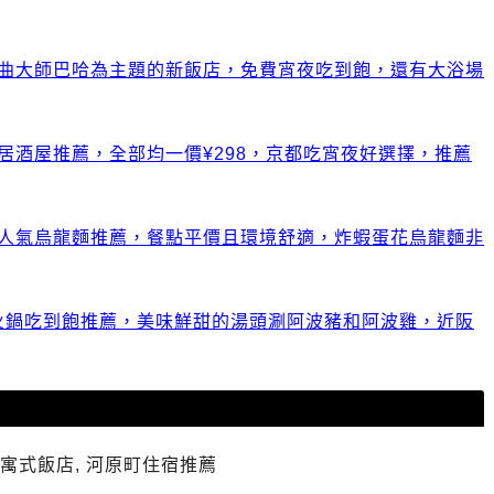
作曲大師巴哈為主題的新飯店，免費宵夜吃到飽，還有大浴場
居酒屋推薦，全部均一價¥298，京都吃宵夜好選擇，推薦
超人氣烏龍麵推薦，餐點平價且環境舒適，炸蝦蛋花烏龍麵非
火鍋吃到飽推薦，美味鮮甜的湯頭涮阿波豬和阿波雞，近阪