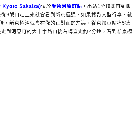
yoto Sakaiza)
位於
阪急河原町站
，出站1分鐘即可到飯
後從9號口走上來就會看到新京極通，如果攜帶大型行李，就
後，新京極通就會在你的正對面的左邊。從京都車站搭5號
後走到河原町的大十字路口後右轉直走約2分鐘，看到新京極