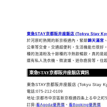
東急STAY京都阪井座飯店 (Tokyu Stay Kyot
於河原町熱鬧的新京極通內，緊鄰
錦天滿宮
公車等交會，交通超便利，生活機能也很好
種的泡湯粉及十餘種的冷熱飲暢飲，真的是
還有私人洗衣機、微波爐、迷你廚房等，住
東急STAY京都阪井座飯店資訊
東急STAY京都阪井座飯店 (Tokyu Stay Kyot
電話:075-212-0109
地址:京都市中京區新京極通四条上る中之町5
訂房:
看Agoda優惠價
、
看Booking優惠價