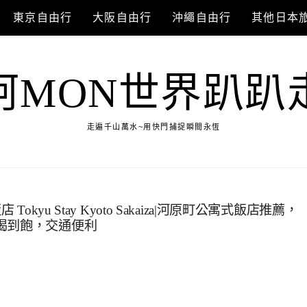
東京自由行
大阪自由行
沖繩自由行
其他日本
阿MON世界趴趴
走遍千山萬水~用快門捕捉瞬間永恆
kyu Stay Kyoto Sakaiza|河原町公寓式飯店推薦，
喝到飽，交通便利