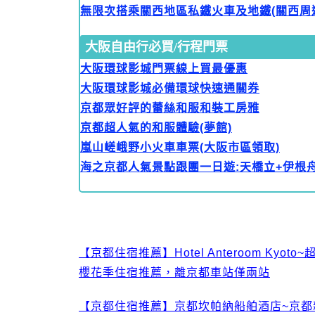
無限次搭乘關西地區私鐵火車及地鐵(關西周遊
大阪自由行必買/行程門票
大阪環球影城門票線上買最優惠
大阪環球影城必備環球快速通關券
京都眾好評的蕾絲和服和裝工房雅
京都超人氣的和服體驗(夢館)
嵐山嵯峨野小火車車票(大阪市區領取)
海之京都人氣景點跟團一日遊:天橋立+伊根
【京都住宿推薦】Hotel Anteroom K
櫻花季住宿推薦，離京都車站僅兩站
【京都住宿推薦】京都坎帕納船舶酒店~京都