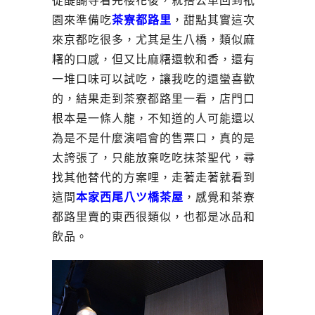
從醍醐寺看完櫻花後，就搭公車回到祇
園來準備吃
茶寮都路里
，甜點其實這次
來京都吃很多，尤其是生八橋，類似麻
糬的口感，但又比麻糬還軟和香，還有
一堆口味可以試吃，讓我吃的還蠻喜歡
的，結果走到茶寮都路里一看，店門口
根本是一條人龍，不知道的人可能還以
為是不是什麼演唱會的售票口，真的是
太誇張了，只能放棄吃吃抹茶聖代，尋
找其他替代的方案哩，走著走著就看到
這間
本家西尾八ツ橋茶屋
，感覺和茶寮
都路里賣的東西很類似，也都是冰品和
飲品。