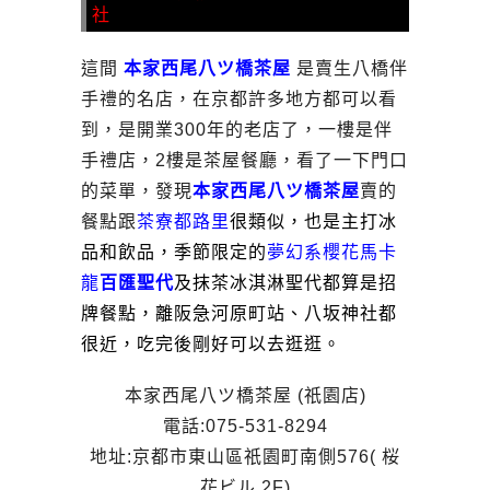
社
這間
本家西尾八ツ橋茶屋
是賣生八橋伴
手禮的名店，在京都許多地方都可以看
到，是開業300年的老店了，一樓是伴
手禮店，2樓是茶屋餐廳，看了一下門口
的菜單，發現
本家西尾八ツ橋茶屋
賣的
餐點跟
茶寮都路里
很類似，也是主打冰
品和飲品，季節限定的
夢幻系櫻花馬卡
龍
百匯聖代
及抹茶冰淇淋聖代都算是招
牌餐點，離阪急河原町站、八坂神社都
很近，吃完後剛好可以去逛逛。
本家西尾八ツ橋茶屋 (祇園店)
電話:075-531-8294
地址:京都市東山區祇園町南側576( 桜
花ビル 2F)