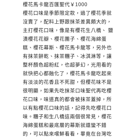
櫻花馬卡龍百匯聖代￥
1000
櫻花口味是季節限定款，過了櫻花季就
沒賣了，配料上野跟抹茶差異頗大的，
主打櫻花口味，像是有櫻花生八橋、 鹽
漬櫻花花瓣、櫻花團子、櫻花海綿蛋
糕、櫻花幕斯、櫻花馬卡龍等，另外也
有抹茶餅乾、抹茶糰子、冰淇淋等，讓
整杯顏色超粉紅，也超夢幻，光用看的
就快把心都融化了，櫻花馬卡龍吃起來
有淡淡的花香且不死甜，但櫻花味不是
很明顯，如果先吃抹茶口味聖代再吃櫻
花口味，味道真的都會被抹茶蓋掉，所
以有點櫻花口味的話，記得先吃櫻花口
味。糰子和生八橋這兩個很常見，櫻花
海綿蛋糕和最底層的幕斯就還蠻不錯
的，可以點來嚐鮮看看，畢竟在台灣吃