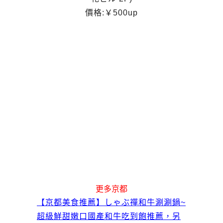
價格:
￥500up
更多京都
【京都美食推薦】しゃぶ禪和牛涮涮鍋~
超級鮮甜嫩口國產和牛吃到飽推薦，另