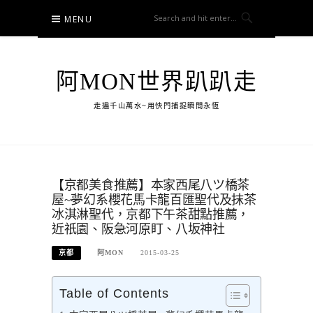
Skip
MENU
to
content
阿MON世界趴趴走
走遍千山萬水~用快門捕捉瞬間永恆
【京都美食推薦】本家西尾八ツ橋茶
屋~夢幻系櫻花馬卡龍百匯聖代及抹茶
冰淇淋聖代，京都下午茶甜點推薦，
近祇園、阪急河原盯、八坂神社
京都
阿MON
2015-03-25
Table of Contents