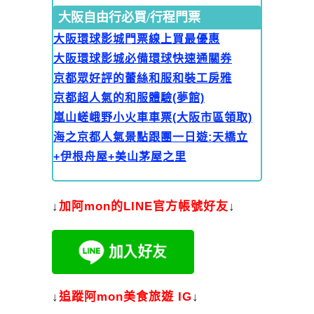
大阪自由行必買/行程門票
大阪環球影城門票線上買最優惠
大阪環球影城必備環球快速通關券
京都眾好評的蕾絲和服和裝工房雅
京都超人氣的和服體驗(夢館)
嵐山嵯峨野小火車車票(大阪市區領取)
海之京都人氣景點跟團一日遊:天橋立
+伊根舟屋+美山茅屋之里
↓
加
阿mon的LINE官方帳號好友
↓
↓
追蹤阿mon美食旅遊 IG
↓