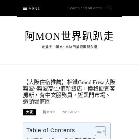
Skip
MENU
to
content
阿MON世界趴趴走
走遍千山萬水~用快門捕捉瞬間永恆
【大阪住宿推薦】相鐵Grand Fresa大阪
難波~難波高CP值新飯店，價格便宜客
房新，有中文服務員，近黑門市場、
道頓堀商圈
大阪
阿MON
2017-09-19
Table of Contents