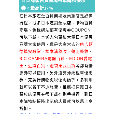
日本商家百貨賣場租車購物優惠
券，最高折17%
在日本旅遊逛百貨商場及藥妝店是必備
行程，很多日本連鎖藥妝店、購物百貨
商場、免稅網站都有優惠券COUPON
可以下載，本懶人包蒐集大量日本優惠
券讓大家使用，像是大家常去的
唐吉軻
德驚安殿堂
、
松本清藥妝
、
鶴羽藥妝
、
BIC CAMERA電器百貨
、
EDION愛電
王
、
近鐵百貨
、
池袋東武百貨
等都有優
惠券可以使用，另外還有沖繩租車優惠
券、完美行購物免稅優惠碼等，多利用
就可以省下不少旅費，推薦把這篇日本
藥妝店優惠券都下載存到手機裡，到日
本購物結帳時出示給店員就可以馬上享
折扣。