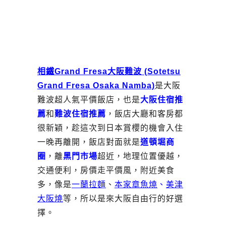
相鐵Grand Fresa大阪難波 (Sotetsu
Grand Fresa Osaka Namba)
是大阪
難波超人氣平價飯店，也是
大阪住宿推
薦
和
難波住宿推薦
，飯店大廳和客房都
很新穎，趁這次到日本賞櫻的機會入住
一晚再離開，飯店對面就是
道頓堀商
圈
，離
黑門市場
超近，地理位置優越，
交通便利，房價走平價風，附近美食
多，像是
一蘭拉麵
、
本家章魚燒
、
美津
大阪燒
等，所以是來大阪自由行的好選
擇。