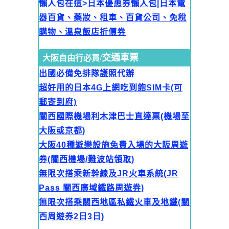
懶人包在這>
日本優惠券懶人包|日本電
器百貨、藥妝、租車、百貨公司、免稅
購物、溫泉飯店折價券
交通車票
大阪自由行必買/
出國必備免排隊護照代辦
超好用的日本4G上網吃到飽SIM卡(可
郵寄到府)
關西國際機場利木津巴士直達票(機場至
大阪或京都)
大阪40種遊樂設施免費入場的大阪周遊
券(關西機場/難波站領取)
無限次搭乘新幹線及JR火車系統(JR
Pass 關西廣域鐵路周遊券)
無限次搭乘關西地區私鐵火車及地鐵(關
西周遊券2日3日)