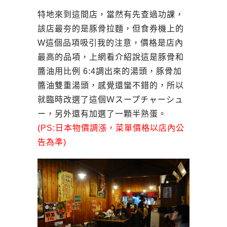
特地來到這間店，當然有先查過功課，
該店最夯的是豚骨拉麵，但食券機上的
W這個品項吸引我的注意，價格是店內
最高的品項，上網看介紹說這是豚骨和
醬油用比例 6:4調出來的湯頭，豚骨加
醬油雙重湯頭，感覺還蠻不錯的，所以
就臨時改選了這個Ｗスープチャーシュ
ー，另外還有加選了一顆半熟蛋。
(PS:日本物價調漲，菜單價格以店內公
告為準)