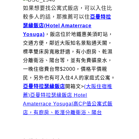
如果想要找公寓式飯店，可以入住比
較多人的話，那推薦可以住
亞曼特拉
瑟緣飯店(Hotel Amaterrace
Yosuga)
，飯店位於地鐵惠美須町站，
交通方便，鄰近大阪知名景點通天閣，
標準雙床房寬敞舒適，有小廚房、乾濕
分離衛浴、陽台等，並有免費礦泉水，
一晚住宿費台幣$2000，價格平價親
民，另外也有可入住4人的家庭式公寓。
亞曼特拉瑟緣飯店
開箱文>
(大阪住宿推
薦)亞曼特拉瑟緣飯店 Hotel
Amaterrace Yosuga|高CP值公寓式飯
店，有廚房、乾溼分離衛浴、陽台