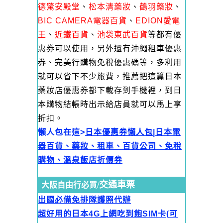
德驚安殿堂
、
松本清藥妝
、
鶴羽藥妝
、
BIC CAMERA電器百貨
、
EDION愛電
王
、
近鐵百貨
、
池袋東武百貨
等都有優
惠券可以使用，另外還有沖繩租車優惠
券、完美行購物免稅優惠碼等，多利用
就可以省下不少旅費，推薦把這篇日本
藥妝店優惠券都下載存到手機裡，到日
本購物結帳時出示給店員就可以馬上享
折扣。
懶人包在這>
日本優惠券懶人包|日本電
器百貨、藥妝、租車、百貨公司、免稅
購物、溫泉飯店折價券
交通車票
大阪自由行必買/
出國必備免排隊護照代辦
超好用的日本4G上網吃到飽SIM卡(可