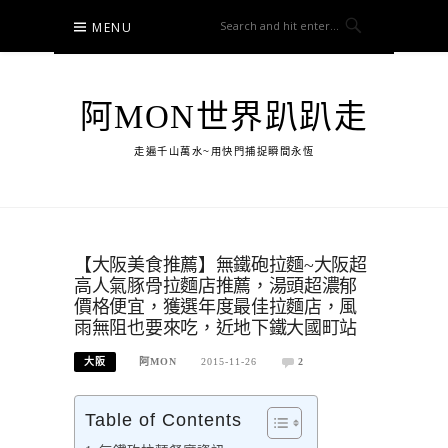
Skip
MENU
to
content
阿MON世界趴趴走
走遍千山萬水~用快門捕捉瞬間永恆
【大阪美食推薦】無鐵砲拉麵~大阪超
高人氣豚骨拉麵店推薦，湯頭超濃郁
價格便宜，獲選年度最佳拉麵店，風
雨無阻也要來吃，近地下鐵大國町站
大阪
阿MON
2015-11-26
2
Table of Contents