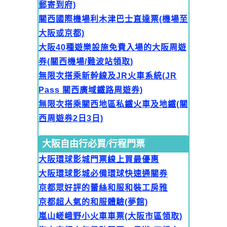
郵寄到府)
關西國際機場利木津巴士直達票(機場至
大阪或京都)
大阪40種遊樂設施免費入場的大阪周遊
券(關西機場/難波站領取)
無限次搭乘新幹線及JR火車系統(JR
Pass 關西廣域鐵路周遊券)
無限次搭乘關西地區私鐵火車及地鐵(關
西周遊券2日3日)
大阪自由行必買/行程門票
大阪環球影城門票線上買最優惠
大阪環球影城必備環球快速通關券
京都眾好評的蕾絲和服和裝工房雅
京都超人氣的和服體驗(夢館)
嵐山嵯峨野小火車車票(大阪市區領取)