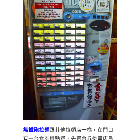
無鐵砲拉麵
跟其他拉麵店一樣，在門口
有一台食券機點餐，先買食券後等店員