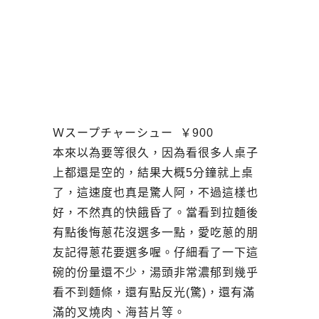
Ｗスープチャーシュー
￥
900
本來以為要等很久，因為看很多人桌子
上都還是空的，結果大概5分鐘就上桌
了，這速度也真是驚人阿，不過這樣也
好，不然真的快餓昏了。當看到拉麵後
有點後悔蔥花沒選多一點，愛吃蔥的朋
友記得蔥花要選多喔。仔細看了一下這
碗的份量還不少，湯頭非常濃郁到幾乎
看不到麵條，還有點反光(驚)，還有滿
滿的叉燒肉、海苔片等。