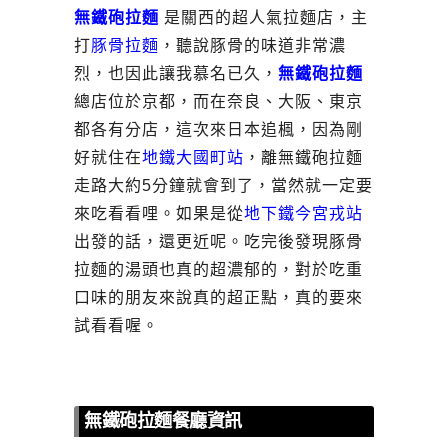
無鐵砲拉麵
是關西的超人氣拉麵店，主
打
豚骨拉麵
，聽說豚骨的味道非常濃
烈，也因此讓我慕名已久，
無鐵砲拉麵
總店位於京都，而在奈良、大阪、東京
都各有分店，這次來日本追楓，因為剛
好就住在
地鐵大國町站
，離無鐵砲拉麵
走路大約5分鐘就會到了，當然就一定要
來吃看看哩。如果是從
地下鐵今宮戎站
出發的話，還更近呢。吃完後發現豚骨
拉麵的湯頭也真的超濃郁的，對於吃重
口味的朋友來說真的超正點，真的要來
試看看喔。
無鐵砲拉麵餐廳資訊