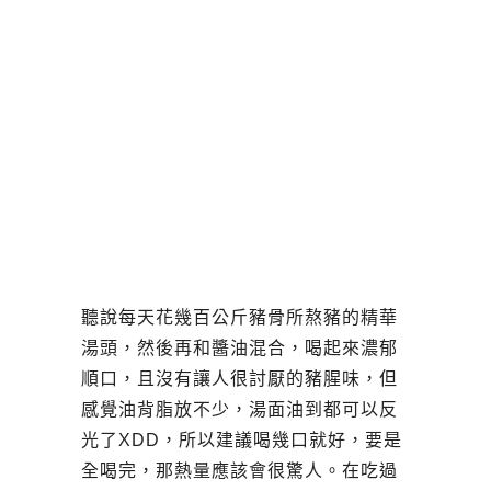
聽說每天花幾百公斤豬骨所熬豬的精華
湯頭，然後再和醬油混合，喝起來濃郁
順口，且沒有讓人很討厭的豬腥味，但
感覺油背脂放不少，湯面油到都可以反
光了XDD，所以建議喝幾口就好，要是
全喝完，那熱量應該會很驚人。在吃過