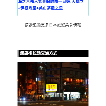
海之京都人氣景點跟團一日遊:天橋立
+伊根舟屋+美山茅屋之里
按讚追蹤更多日本旅遊美食情報
無鐵砲拉麵交通方式