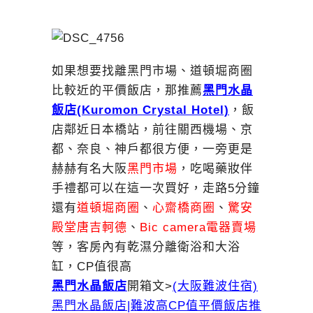
如果想要找離黑門市場、道頓堀商圈
比較近的平價飯店，那推薦
黑門水晶
飯店(Kuromon Crystal Hotel)
，飯
店鄰近日本橋站，前往關西機場、京
都、奈良、神戶都很方便，一旁更是
赫赫有名大阪
黑門市場
，吃喝藥妝伴
手禮都可以在這一次買好，走路5分鐘
還有
道頓堀商圈
、
心齋橋商圈
、
驚安
殿堂唐吉軻德
、
Bic camera電器賣場
等，客房內有乾濕分離衛浴和大浴
缸，CP值很高
黑門水晶飯店
開箱文>
(大阪難波住宿)
黑門水晶飯店|難波高CP值平價飯店推