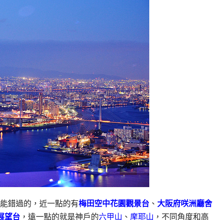
能錯過的，近一點的有
梅田空中花園觀景台
、
大阪府咲洲廳舍
0展望台
，遠一點的就是神戶的
六甲山
、
摩耶山
，不同角度和高