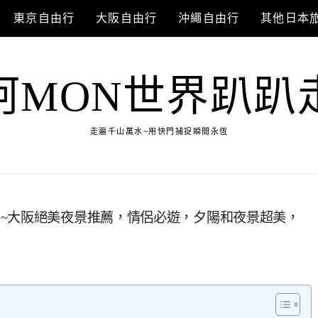
東京自由行
大阪自由行
沖繩自由行
其他日本
阿MON世界趴趴
走遍千山萬水~用快門捕捉瞬間永恆
~大阪絕美夜景推薦，情侶必遊，夕陽和夜景超美，