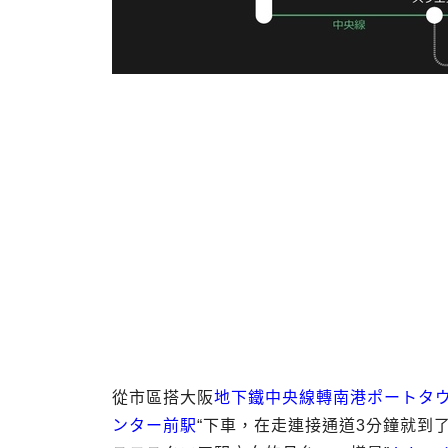
從市區搭大阪
地下鐵中央線轉南港ポートタ
ンター前駅
“下車，在走連接通道3分鐘就到