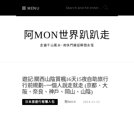
Skip
MENU
to
content
阿MON世界趴趴走
走遍千山萬水~用快門捕捉瞬間永恆
遊記:關西山陰賞楓16天15夜自助旅行
行前規劃~一個人說走就走 (京都、大
阪、奈良、神戶、岡山、山陰)
日本旅遊行程懶人包
阿MON
2014-11-15