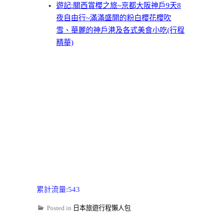
遊記:關西賞櫻之旅~京都大阪神戶9天8
夜自由行~滿滿盛開的粉白櫻花櫻吹
雪、華麗的神戶港及各式美食小吃(行程
精華)
累計流量:543
Posted in
日本旅遊行程懶人包