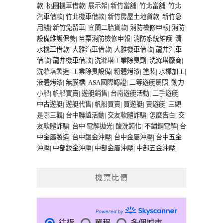
款
|
桃園機車借款
|
展示架
|
新竹當舖
|
竹北當舖
|
竹北
汽車借款
|
竹北機車借款
|
新竹房屋土地貸款
|
新竹急
用錢
|
新竹免留車
|
宜蘭二胎貸款
|
消防檢修申報
|
消防
設備維護保養
|
苗栗消防檢修申報
|
消防系統維護
|
清
水機車借款
|
大雅汽車借款
|
大雅機車借款
|
龍井汽車
借款
|
龍井機車借款
|
洗滌塔工業除臭劑
|
洗滌塔廠商
|
洗滌塔製造
|
工業除臭設備
|
粉體烤漆
|
塗裝
|
水標加工
|
液體烤漆
|
無膜標
|
ASA國際認證
|
二等遊艇駕照
|
動力
小船
|
帆船買賣
|
遊艇銷售
|
台南遊艇活動
|
二手遊艇
|
中古遊艇
|
遊艇代售
|
帆船買賣
|
買遊艇
|
賣遊艇
|
三觀
是哪三觀
|
台中聯誼活動
|
交友軟體詐騙
|
怎麼告白
|
交
友軟體詐騙
|
台中 電解拋光
|
酸洗鈍化
|
不鏽鋼電解
|
台
中金屬製造
|
台中鈑金沖壓
|
台中金屬沖壓
|
台中五金
沖壓
|
中部鈑金沖壓
|
中部金屬沖壓
|
中部五金沖壓
|
機票比價