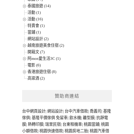
泰國旅遊 (14)
活動 (1)
活動 (16)
特賣會 (1)
當鋪 (1)
網站設計 (2)
越南旅遊美食住宿 (2)
開箱文 (7)
阿mon愛生活3C (1)
電影 (6)
香港旅遊住宿 (8)
高粱酒 (2)
贊助商連結
台中網頁設計
|
網站設計
|
台中汽車借款
|
喬義司
|
基隆
傢俱
|
基隆平價傢俱
免留車
|
飲水機
|
離型膜
|
抗靜電
膜
|
熱轉印膜
|
瑞里民宿
|
台東租機車
|
桃園當鋪
|
桃園
小額借款
|
桃園快速借款
|
桃園房地二胎
|
桃園汽車借