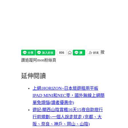
按
讚追蹤阿mon粉絲頁
延伸閱讀
上網:HORIZON~日本旅遊租用平板
IPAD MINI和NEC零，國外無線上網簡
單免煩惱(讀者優惠中)
遊記:關西山陰賞楓16天15夜自助旅行
行前規劃~一個人說走就走 (京都、大
阪、奈良、神戶、岡山、山陰)