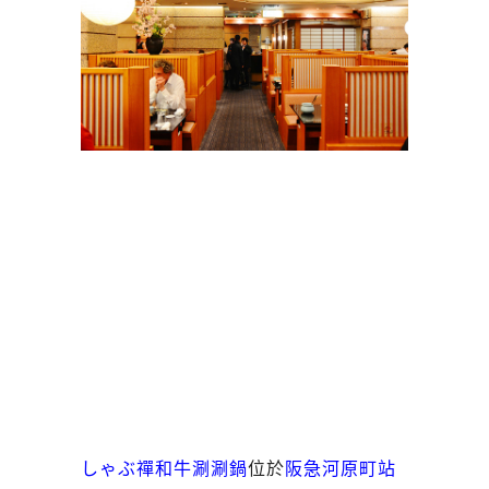
しゃぶ禪和牛涮涮鍋
位於
阪急河原町站