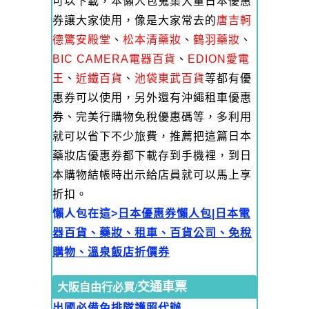
可以下載，本懶人包蒐集大量日本優惠
券讓大家使用，像是大家常去的
唐吉軻
德驚安殿堂
、
松本清藥妝
、
鶴羽藥妝
、
BIC CAMERA電器百貨
、
EDION愛電
王
、
近鐵百貨
、
池袋東武百貨
等都有優
惠券可以使用，另外還有沖繩租車優惠
券、完美行購物免稅優惠碼等，多利用
就可以省下不少旅費，推薦把這篇日本
藥妝店優惠券都下載存到手機裡，到日
本購物結帳時出示給店員就可以馬上享
折扣。
懶人包在這>
日本優惠券懶人包|日本電
器百貨、藥妝、租車、百貨公司、免稅
購物、溫泉飯店折價券
交通車票
大阪自由行必買/
出國必備免排隊護照代辦