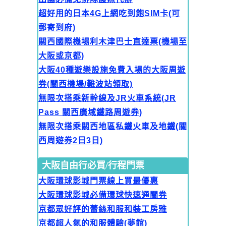
超好用的日本4G上網吃到飽SIM卡(可
郵寄到府)
關西國際機場利木津巴士直達票(機場至
大阪或京都)
大阪40種遊樂設施免費入場的大阪周遊
券(關西機場/難波站領取)
無限次搭乘新幹線及JR火車系統(JR
Pass 關西廣域鐵路周遊券)
無限次搭乘關西地區私鐵火車及地鐵(關
西周遊券2日3日)
大阪自由行必買/行程門票
大阪環球影城門票線上買最優惠
大阪環球影城必備環球快速通關券
京都眾好評的蕾絲和服和裝工房雅
京都超人氣的和服體驗(夢館)