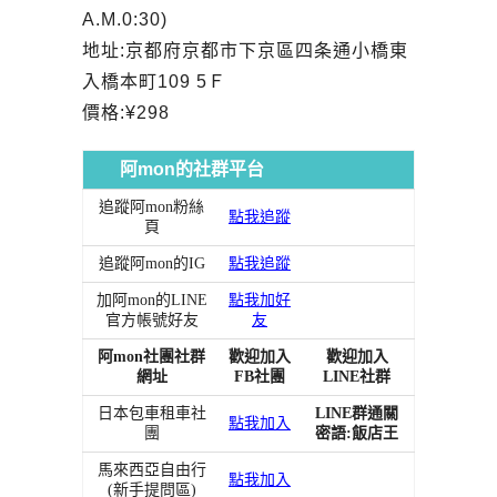
A.M.0:30)
地址:京都府京都市下京區四条通小橋東
入橋本町109 5Ｆ
價格:¥298
阿mon的社群平台
追蹤阿mon粉絲
點我追蹤
頁
追蹤阿mon的IG
點我追蹤
加阿mon的LINE
點我加好
官方帳號好友
友
阿mon社團社群
歡迎加入
歡迎加入
網址
FB社團
LINE社群
日本包車租車社
LINE群通關
點我加入
團
密語:飯店王
馬來西亞自由行
點我加入
(新手提問區)