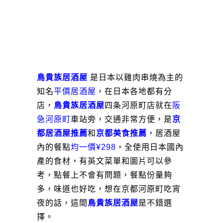
鳥貴族居酒屋
是日本以雞肉串燒為主的
知名
平價居酒屋
，在日本各地都有分
店，
鳥貴族居酒屋
四条河原町店就在
阪
急河原町
車站旁，交通非常方便，是
京
都居酒屋推薦
和
京都美食推薦
，居酒屋
內的餐點
均一價¥298
，全使用日本國內
產的食材，有英文菜單和圖片可以參
考，點餐上不會有問題，餐點份量夠
多，味道也好吃，想在京都河原町吃宵
夜的話，這間
鳥貴族居酒屋
是不錯選
擇。