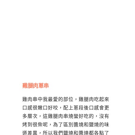
雞腿肉蔥串
雞肉串中我最愛的部位，雞腿肉吃起來
口感很嫩口好咬，配上蔥段後口感會更
多層次，這雞腿肉串燒蠻好吃的，沒有
烤到很柴呢，為了區別醬燒和鹽燒的味
道差異，所以我們鹽燒和醬燒都各點了