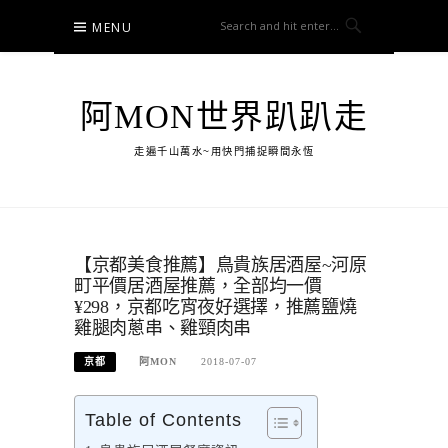
Skip
MENU
to
content
阿MON世界趴趴走
走遍千山萬水~用快門捕捉瞬間永恆
【京都美食推薦】鳥貴族居酒屋~河原
町平價居酒屋推薦，全部均一價
¥298，京都吃宵夜好選擇，推薦鹽燒
雞腿肉蔥串、雞頸肉串
京都
阿MON
2018-07-07
Table of Contents