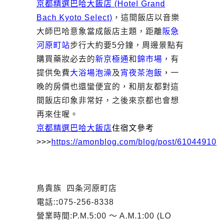
京都精選巴哈大飯店
(Hotel Grand
Bach Kyoto Select)
，這間飯店以音樂
大師巴哈意象當成飯店主題，距離
阪急
河原町站
步行大約要5分鐘，周邊景點有
購買藥妝必去的
新京極通
和
錦市場
，有
提供免費
大浴場泡澡
及
宵夜茶泡飯
，
一
晚的房價也還蠻便宜的，和朋友都對這
間飯店印象非常好，之後來京都也會想
再來住喔。
京都精選巴哈大飯店
住宿文參考
>>>
https://amonblog.com/blog/post/61044910
鳥貴族 四条河原町店
電話:
:
075-256-8338
營業時間:P.M.5:00 ～ A.M.1:00 (LO