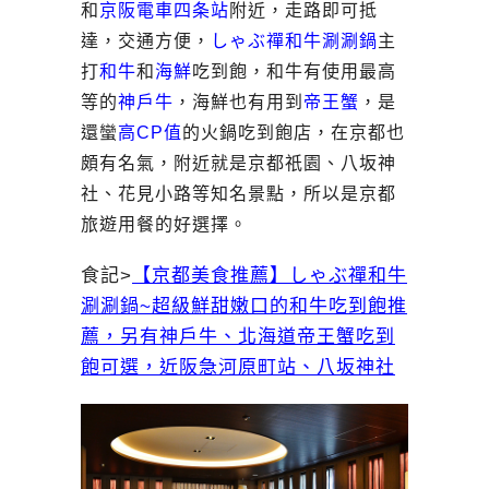
和
京阪電車四条站
附近，走路即可抵
達，交通方便，
しゃぶ禪和牛涮涮鍋
主
打
和牛
和
海鮮
吃到飽，和牛有使用最高
等的
神戶牛
，海鮮也有用到
帝王蟹
，是
還蠻
高CP值
的火鍋吃到飽店，在京都也
頗有名氣，附近就是京都祇園、八坂神
社、花見小路等知名景點，所以是京都
旅遊用餐的好選擇。
食記>
【京都美食推薦】しゃぶ禪和牛
涮涮鍋~超級鮮甜嫩口的和牛吃到飽推
薦，另有神戶牛、北海道帝王蟹吃到
飽可選，近阪急河原町站、八坂神社