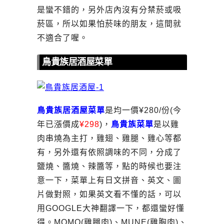
是蠻不錯的，另外店內沒有分禁菸或吸
菸區，所以如果怕菸味的朋友，這間就
不適合了喔。
鳥貴族居酒屋菜單
鳥貴族居酒屋
菜單
是均一價¥280/份(今
年已漲價成
¥298
)，
鳥貴族菜單
是以雞
肉串燒為主打，雞翅、雞腿、雞心等都
有，另外還有依照調味的不同，分成了
鹽燒、醬燒、辣醬等，點的時候也要注
意一下，菜單上有日文拼音、英文、圖
片做對照，如果英文看不懂的話，可以
用GOOGLE大神翻譯一下，都還蠻好懂
得。MOMO(雞腿肉)、MUNE(雞胸肉)、