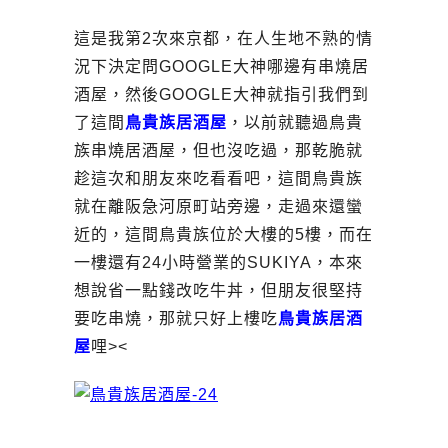
這是我第2次來京都，在人生地不熟的情
況下決定問GOOGLE大神哪邊有串燒居
酒屋，然後GOOGLE大神就指引我們到
了這間
鳥貴族居酒屋
，以前就聽過鳥貴
族串燒居酒屋，但也沒吃過，那乾脆就
趁這次和朋友來吃看看吧，這間鳥貴族
就在離阪急河原町站旁邊，走過來還蠻
近的，這間鳥貴族位於大樓的5樓，而在
一樓還有24小時營業的SUKIYA，本來
想說省一點錢改吃牛丼，但朋友很堅持
要吃串燒，那就只好上樓吃
鳥貴族居酒
屋
哩><