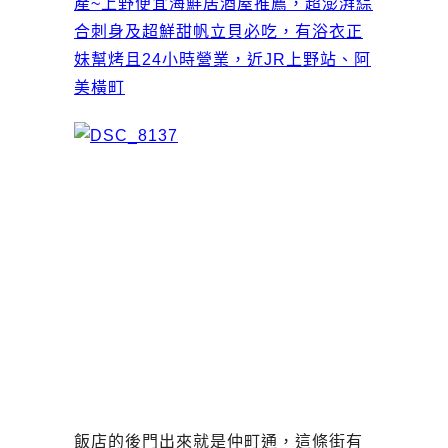
產~上野便宜海鮮居酒屋推薦，超澎湃綜
合刺身及超鮮甜帆立貝必吃，有浴衣正
妹幫烤且24小時營業，近JR上野站、阿
美橫町
飯店的後門出來就是仲町通，這條街有