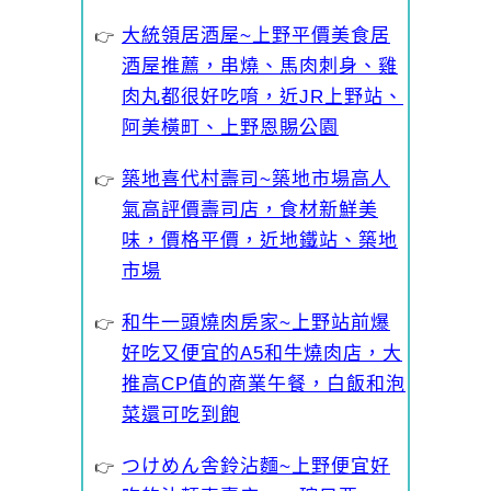
大統領居酒屋~上野平價美食居
酒屋推薦，串燒、馬肉刺身、雞
肉丸都很好吃唷，近JR上野站、
阿美橫町、上野恩賜公園
築地喜代村壽司~築地市場高人
氣高評價壽司店，食材新鮮美
味，價格平價，近地鐵站、築地
市場
和牛一頭燒肉房家~上野站前爆
好吃又便宜的A5和牛燒肉店，大
推高CP值的商業午餐，白飯和泡
菜還可吃到飽
つけめん舎鈴沾麵~上野便宜好