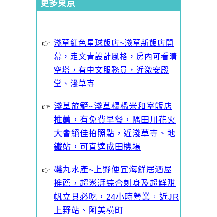
更多東京
淺草紅色星球飯店~淺草新飯店開
幕，走文青設計風格，房內可看晴
空塔，有中文服務員，近激安殿
堂、淺草寺
淺草旅籠~淺草榻榻米和室飯店
推薦，有免費早餐，隅田川花火
大會絕佳拍照點，近淺草寺、地
鐵站，可直達成田機場
磯丸水產~上野便宜海鮮居酒屋
推薦，超澎湃綜合刺身及超鮮甜
帆立貝必吃，24小時營業，近JR
上野站、阿美橫町