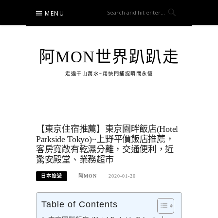
Skip
MENU
to
content
阿MON世界趴趴走
走遍千山萬水~用快門捕捉瞬間永恆
【東京住宿推薦】東京園畔飯店(Hotel
Parkside Tokyo)~上野平價飯店推薦，
客房寬敞有乾濕分離，交通便利，近
驚安殿堂、業務超市
日本旅遊
阿MON
2020-01-20
Table of Contents