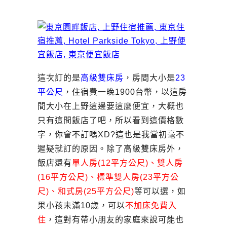
這次訂的是
高級雙床房
，房間大小是
23
平公尺
，住宿費一晚1900台幣，以這房
間大小在上野這邊要這麼便宜，大概也
只有這間飯店了吧，所以看到這價格數
字，你會不訂嗎XD?這也是我當初毫不
遲疑就訂的原因。除了高級雙床房外，
飯店還有
單人房(12平方公尺)、雙人房
(16平方公尺)、標準雙人房(23平方公
尺)、和式房(25平方公尺)
等可以選，如
果小孩未滿10歲，可以
不加床免費入
住
，這對有帶小朋友的家庭來說可能也