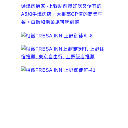
頭燒肉房家~上野站前爆好吃又便宜的
A5和牛燒肉店，大推高CP值的商業午
餐，白飯和泡菜還可吃到飽