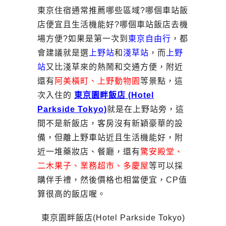
東京住宿通常推薦哪些區域?哪個車站飯
店便宜且生活機能好?哪個車站飯店去機
場方便?如果是第一次到
東京自由行
，都
會建議就是選
上野站
和
淺草站
，而
上野
站
又比淺草來的熱鬧和交通方便，附近
還有
阿美橫町、上野動物園
等景點，這
次入住的
東京園畔飯店 (Hotel
Parkside Tokyo)
就是在上野站旁，這
間不是新飯店，客房沒有新穎豪華的設
備，但離上野車站近且生活機能好，附
近一堆藥妝店、餐廳，還有
驚安殿堂、
二木果子、業務超市、多慶屋
等可以採
購伴手禮，然後價格也相當便宜，CP值
算很高的飯店喔。
東京園畔飯店(Hotel Parkside Tokyo)