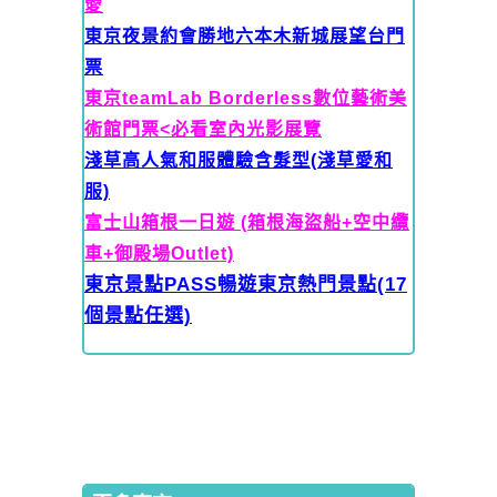
愛
東京夜景約會勝地六本木新城展望台門
票
東京teamLab Borderless數位藝術美
術館門票<必看室內光影展覽
淺草高人氣和服體驗含髮型(淺草愛和
服)
富士山箱根一日遊 (箱根海盜船+空中纜
車+御殿場Outlet)
東京景點PASS暢遊東京熱門景點(17
個景點任選)