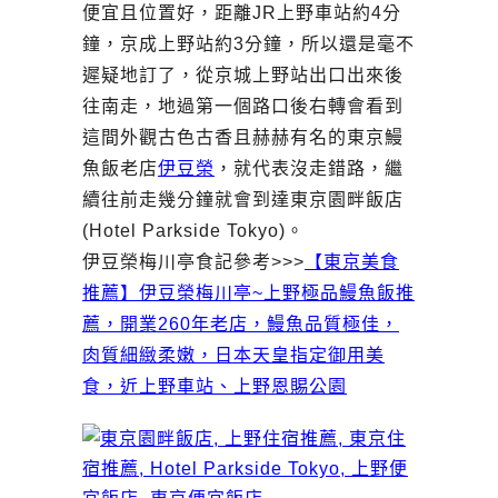
便宜且位置好，距離JR上野車站約4分
鐘，京成上野站約3分鐘，所以還是毫不
遲疑地訂了，從京城上野站出口出來後
往南走，地過第一個路口後右轉會看到
這間外觀古色古香且赫赫有名的東京鰻
魚飯老店
伊豆榮
，就代表沒走錯路，繼
續往前走幾分鐘就會到達東京園畔飯店
(Hotel Parkside Tokyo)。
伊豆榮梅川亭食記參考>>>
【東京美食
推薦】伊豆榮梅川亭~上野極品鰻魚飯推
薦，開業260年老店，鰻魚品質極佳，
肉質細緻柔嫩，日本天皇指定御用美
食，近上野車站、上野恩賜公園