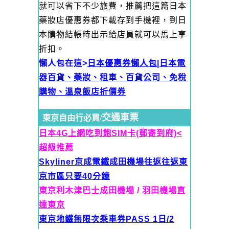
就可以省下不少旅費，推薦把這篇日本
藥妝店優惠券都下載存到手機裡，到日
本購物結帳時出示給店員就可以馬上享
折扣。
懶人包在這>
日本優惠券懶人包|日本電
器百貨、藥妝、租車、百貨公司、免稅
購物、溫泉飯店折價券
交通車票
東京自由行必買/
日本4G上網吃到飽SIM卡(郵寄到府)<
超級推薦
Skyliner京成電鐵
成田機場往返往返東
京市區只要40分鐘
東京利木津巴士成田機場 / 羽田機場直
達東京
東京地鐵無限次乘車券PASS 1日/2