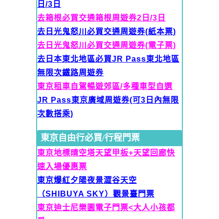
日/3日
去箱根必買交通箱根周遊券2日/3日
去日光鬼怒川必買交通周遊券(紙本票)
去日光鬼怒川必買交通周遊券(電子票)
去日本東北地區必買JR Pass東北地區
無限次鐵路周遊券
東京租車自駕暢遊郊區/多種車型自選
JR Pass東京廣域周遊券(可
3日內無限
次數搭乘)
東京自由行必買/行程門票
東京地標晴空塔天望甲板+天望回廊快
速入場優惠票
東京爆紅夕陽夜景澀谷天空
（SHIBUYA SKY）觀景臺門票
東京迪士尼樂園電子門票<大人
小孩都