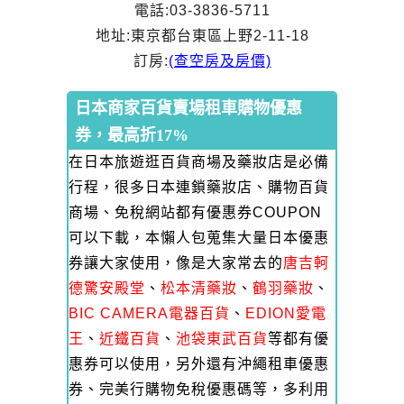
電話:03-3836-5711
地址:東京都台東區上野2-11-18
訂房:
(查空房及房價)
日本商家百貨賣場租車購物優惠
券，最高折17%
在日本旅遊逛百貨商場及藥妝店是必備
行程，很多日本連鎖藥妝店、購物百貨
商場、免稅網站都有優惠券COUPON
可以下載，本懶人包蒐集大量日本優惠
券讓大家使用，像是大家常去的
唐吉軻
德驚安殿堂
、
松本清藥妝
、
鶴羽藥妝
、
BIC CAMERA電器百貨
、
EDION愛電
王
、
近鐵百貨
、
池袋東武百貨
等都有優
惠券可以使用，另外還有沖繩租車優惠
券、完美行購物免稅優惠碼等，多利用