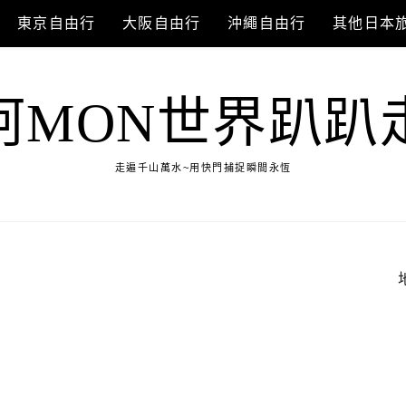
東京自由行
大阪自由行
沖繩自由行
其他日本
阿MON世界趴趴
走遍千山萬水~用快門捕捉瞬間永恆