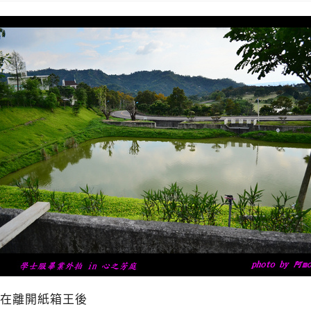
在離開紙箱王後