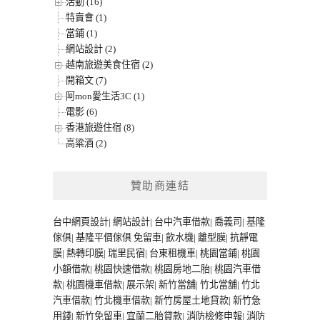
活動 (16)
特賣會 (1)
當鋪 (1)
網站設計 (2)
越南旅遊美食住宿 (2)
開箱文 (7)
阿mon愛生活3C (1)
電影 (6)
香港旅遊住宿 (8)
高粱酒 (2)
贊助商連結
台中網頁設計
|
網站設計
|
台中汽車借款
|
喬義司
|
基隆
傢俱
|
基隆平價傢俱
免留車
|
飲水機
|
離型膜
|
抗靜電
膜
|
熱轉印膜
|
瑞里民宿
|
台東租機車
|
桃園當鋪
|
桃園
小額借款
|
桃園快速借款
|
桃園房地二胎
|
桃園汽車借
款
|
桃園機車借款
|
展示架
|
新竹當舖
|
竹北當舖
|
竹北
汽車借款
|
竹北機車借款
|
新竹房屋土地貸款
|
新竹急
用錢
|
新竹免留車
|
宜蘭二胎貸款
|
消防檢修申報
|
消防