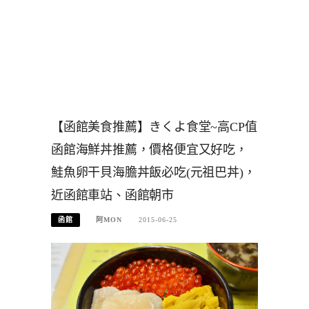
【函館美食推薦】きくよ食堂~高CP值
函館海鮮丼推薦，價格便宜又好吃，
鮭魚卵干貝海膽丼飯必吃(元祖巴丼)，
近函館車站、函館朝市
函館
阿MON
2015-06-25