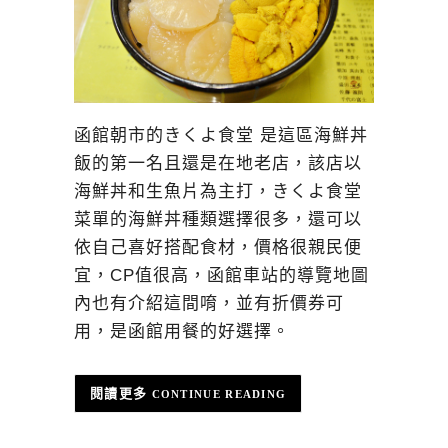
函館朝市的きくよ食堂 是這區海鮮丼
飯的第一名且還是在地老店，該店以
海鮮丼和生魚片為主打，きくよ食堂
菜單的海鮮丼種類選擇很多，還可以
依自己喜好搭配食材，價格很親民便
宜，CP值很高，函館車站的導覽地圖
內也有介紹這間唷，並有折價券可
用，是函館用餐的好選擇。
CONTINUE READING