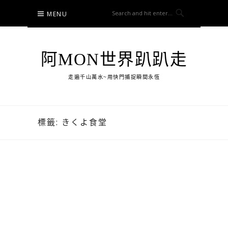
Skip
MENU
to
content
阿MON世界趴趴走
走遍千山萬水~用快門捕捉瞬間永恆
標籤:
きくよ食堂