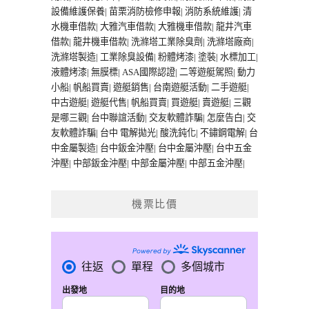
設備維護保養
|
苗栗消防檢修申報
|
消防系統維護
|
清
水機車借款
|
大雅汽車借款
|
大雅機車借款
|
龍井汽車
借款
|
龍井機車借款
|
洗滌塔工業除臭劑
|
洗滌塔廠商
|
洗滌塔製造
|
工業除臭設備
|
粉體烤漆
|
塗裝
|
水標加工
|
液體烤漆
|
無膜標
|
ASA國際認證
|
二等遊艇駕照
|
動力
小船
|
帆船買賣
|
遊艇銷售
|
台南遊艇活動
|
二手遊艇
|
中古遊艇
|
遊艇代售
|
帆船買賣
|
買遊艇
|
賣遊艇
|
三觀
是哪三觀
|
台中聯誼活動
|
交友軟體詐騙
|
怎麼告白
|
交
友軟體詐騙
|
台中 電解拋光
|
酸洗鈍化
|
不鏽鋼電解
|
台
中金屬製造
|
台中鈑金沖壓
|
台中金屬沖壓
|
台中五金
沖壓
|
中部鈑金沖壓
|
中部金屬沖壓
|
中部五金沖壓
|
機票比價