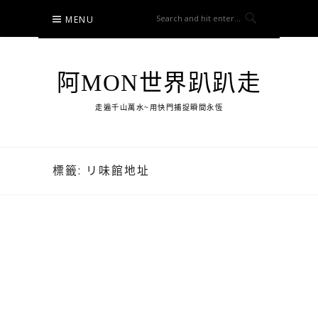
Skip
MENU
to
content
阿MON世界趴趴走
走遍千山萬水~用快門捕捉瞬間永恆
標籤:
リ味館地址