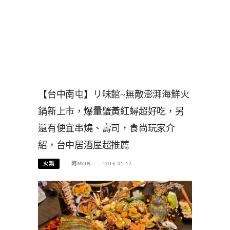
【台中南屯】リ味館~無敵澎湃海鮮火
鍋新上市，爆量蟹黃紅蟳超好吃，另
還有便宜串燒、壽司，食尚玩家介
紹，台中居酒屋超推薦
火鍋
阿MON
2016-01-12