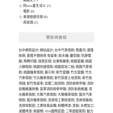
開箱文 (7)
阿mon愛生活3C (1)
電影 (6)
香港旅遊住宿 (8)
高粱酒 (2)
贊助商連結
台中網頁設計
|
網站設計
|
台中汽車借款
|
喬義司
|
基隆
傢俱
|
基隆平價傢俱
免留車
|
飲水機
|
離型膜
|
抗靜電
膜
|
熱轉印膜
|
瑞里民宿
|
台東租機車
|
桃園當鋪
|
桃園
小額借款
|
桃園快速借款
|
桃園房地二胎
|
桃園汽車借
款
|
桃園機車借款
|
展示架
|
新竹當舖
|
竹北當舖
|
竹北
汽車借款
|
竹北機車借款
|
新竹房屋土地貸款
|
新竹急
用錢
|
新竹免留車
|
宜蘭二胎貸款
|
消防檢修申報
|
消防
設備維護保養
|
苗栗消防檢修申報
|
消防系統維護
|
清
水機車借款
|
大雅汽車借款
|
大雅機車借款
|
龍井汽車
借款
|
龍井機車借款
|
洗滌塔工業除臭劑
|
洗滌塔廠商
|
洗滌塔製造
|
工業除臭設備
|
粉體烤漆
|
塗裝
|
水標加工
|
液體烤漆
|
無膜標
|
ASA國際認證
|
二等遊艇駕照
|
動力