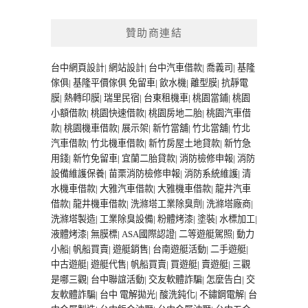
贊助商連結
台中網頁設計
|
網站設計
|
台中汽車借款
|
喬義司
|
基隆
傢俱
|
基隆平價傢俱
免留車
|
飲水機
|
離型膜
|
抗靜電
膜
|
熱轉印膜
|
瑞里民宿
|
台東租機車
|
桃園當鋪
|
桃園
小額借款
|
桃園快速借款
|
桃園房地二胎
|
桃園汽車借
款
|
桃園機車借款
|
展示架
|
新竹當舖
|
竹北當舖
|
竹北
汽車借款
|
竹北機車借款
|
新竹房屋土地貸款
|
新竹急
用錢
|
新竹免留車
|
宜蘭二胎貸款
|
消防檢修申報
|
消防
設備維護保養
|
苗栗消防檢修申報
|
消防系統維護
|
清
水機車借款
|
大雅汽車借款
|
大雅機車借款
|
龍井汽車
借款
|
龍井機車借款
|
洗滌塔工業除臭劑
|
洗滌塔廠商
|
洗滌塔製造
|
工業除臭設備
|
粉體烤漆
|
塗裝
|
水標加工
|
液體烤漆
|
無膜標
|
ASA國際認證
|
二等遊艇駕照
|
動力
小船
|
帆船買賣
|
遊艇銷售
|
台南遊艇活動
|
二手遊艇
|
中古遊艇
|
遊艇代售
|
帆船買賣
|
買遊艇
|
賣遊艇
|
三觀
是哪三觀
|
台中聯誼活動
|
交友軟體詐騙
|
怎麼告白
|
交
友軟體詐騙
|
台中 電解拋光
|
酸洗鈍化
|
不鏽鋼電解
|
台