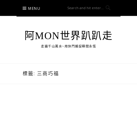
Skip
MENU
to
content
阿MON世界趴趴走
走遍千山萬水~用快門捕捉瞬間永恆
標籤:
三商巧福